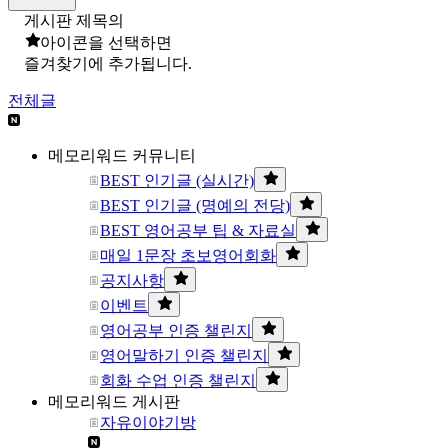
게시판 제목의
아이콘을 선택하면
즐겨찾기에 추가됩니다.
전체글
메모리워드 커뮤니티
BEST 인기글 (실시간)
BEST 인기글 (명예의 전당)
BEST 영어공부 팁 & 자료실
매일 1문장 초보영어회화
공지사항
이벤트
영어공부 인증 챌린지
영어말하기 인증 챌린지
회화 수업 인증 챌린지
메모리워드 게시판
자유이야기방