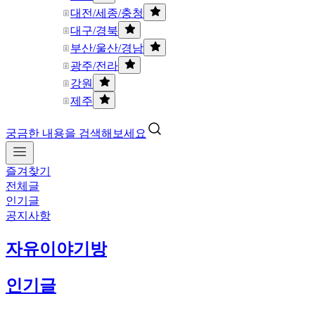
대전/세종/충청
대구/경북
부산/울산/경남
광주/전라
강원
제주
궁금한 내용을 검색해보세요
즐겨찾기
전체글
인기글
공지사항
자유이야기방
인기글