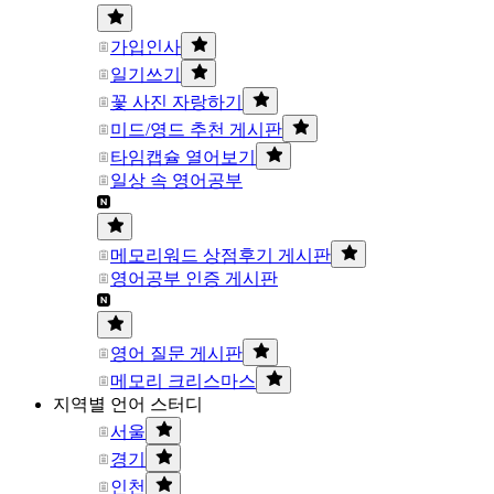
가입인사
일기쓰기
꽃 사진 자랑하기
미드/영드 추천 게시판
타임캡슐 열어보기
일상 속 영어공부
메모리워드 상점후기 게시판
영어공부 인증 게시판
영어 질문 게시판
메모리 크리스마스
지역별 언어 스터디
서울
경기
인천