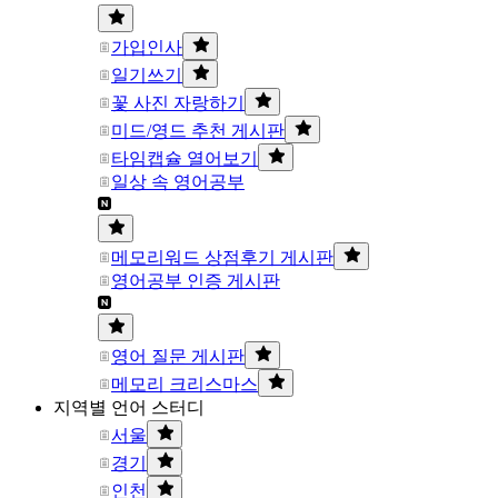
가입인사
일기쓰기
꽃 사진 자랑하기
미드/영드 추천 게시판
타임캡슐 열어보기
일상 속 영어공부
메모리워드 상점후기 게시판
영어공부 인증 게시판
영어 질문 게시판
메모리 크리스마스
지역별 언어 스터디
서울
경기
인천