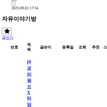
2025.09.02 17:54
자유이야기방
글쓰기
제
번호
글쓴이
등록일
조회
추천
목
[메
모
리
워
드
X
타
임