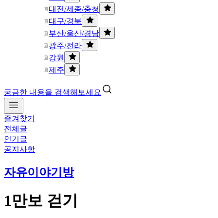
대전/세종/충청
대구/경북
부산/울산/경남
광주/전라
강원
제주
궁금한 내용을 검색해보세요
즐겨찾기
전체글
인기글
공지사항
자유이야기방
1만보 걷기