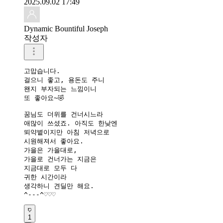
2025.09.02 17:49
Dynamic Bountiful Joseph
작성자
고맙습니다.

걸으니 좋고, 용돈도 주니

왠지 부자되는 느낌이니

또 좋아요~🤣

꿈님도 더위를 건너시느라

애많이 쓰셨죠. 아직도 한낮엔

뙤약볕이지만 아침 저녁으로

시원해져서 좋아요.

가을은 가을대로,

가을로 건너가는 지금은

지금대로 모두 다 

귀한 시간이라

생각하니 견딜만 해요.

^---^♡♡♡
1