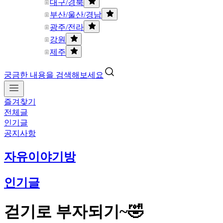
대구/경북
부산/울산/경남
광주/전라
강원
제주
궁금한 내용을 검색해보세요
즐겨찾기
전체글
인기글
공지사항
자유이야기방
인기글
걷기로 부자되기~🤣