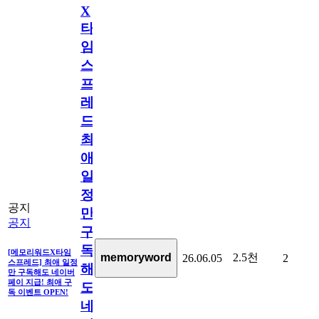
X
타
임
스
프
레
드]
최
애
일
정
공지
만
공지
구
독
[메모리워드X타임
2.5천
memoryword
26.06.05
2
스프레드] 최애 일정
해
만 구독해도 네이버
페이 지급! 최애 구
도
독 이벤트 OPEN!
네