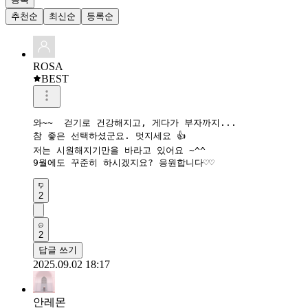
추천순
최신순
등록순
ROSA
BEST
와~~  걷기로 건강해지고, 게다가 부자까지...

참 좋은 선택하셨군요. 멋지세요 👍 

저는 시원해지기만을 바라고 있어요 ~^^

9월에도 꾸준히 하시겠지요? 응원합니다♡♡
2
2
답글 쓰기
2025.09.02 18:17
안레몬