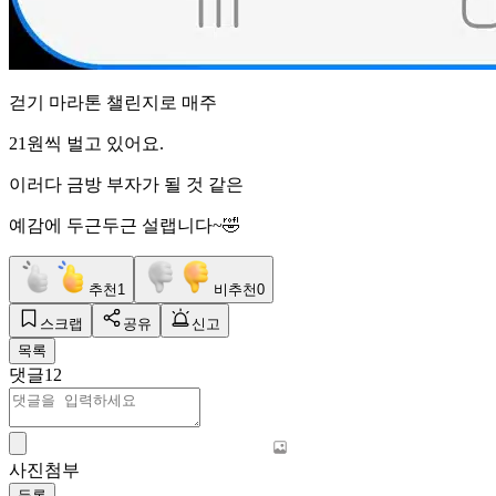
걷기 마라톤 챌린지로 매주
21원씩 벌고 있어요.
이러다 금방 부자가 될 것 같은
예감에 두근두근 설랩니다~🤣
추천
1
비추천
0
스크랩
공유
신고
목록
댓글
12
사진첨부
등록