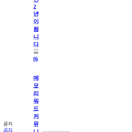
2
년
이
됩
니
다.
[
64
]
메
모
리
워
드
커
뮤
공지
공지
니