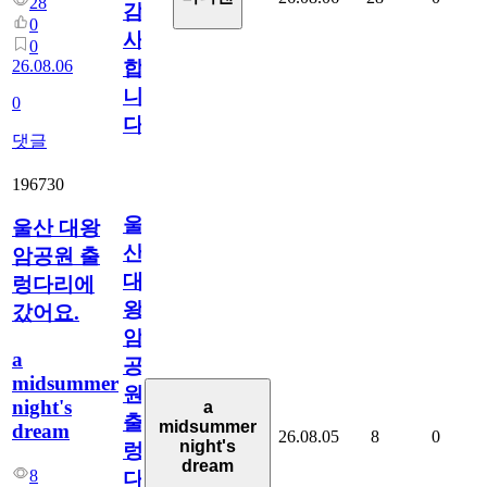
28
감
0
사
0
26.08.06
합
니
0
다
댓글
196730
울
울산 대왕
산
암공원 출
대
렁다리에
왕
갔어요.
암
a
공
midsummer
원
night's
a
출
midsummer
dream
26.08.05
8
0
night's
렁
dream
8
다