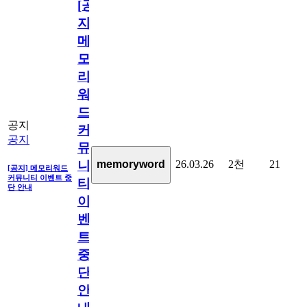
[공
지]
메
모
리
워
드
공지
커
공지
뮤
26.03.26
2천
21
memoryword
니
[공지] 메모리워드
커뮤니티 이벤트 중
티
단 안내
이
벤
트
중
단
안