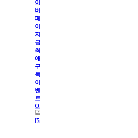
이
버
페
이
지
급!
최
애
구
독
이
벤
트
OPEN!
[
5
]