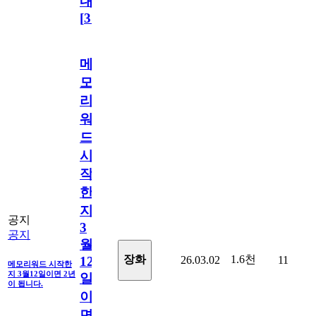
내
[
31
]
메
모
리
워
드
시
작
한
지
공지
3
공지
월
1.6천
장화
26.03.02
11
12
메모리워드 시작한
지 3월12일이면 2년
일
이 됩니다.
이
면