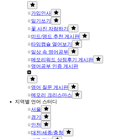
가입인사
일기쓰기
꽃 사진 자랑하기
미드/영드 추천 게시판
타임캡슐 열어보기
일상 속 영어공부
메모리워드 상점후기 게시판
영어공부 인증 게시판
영어 질문 게시판
메모리 크리스마스
지역별 언어 스터디
서울
경기
인천
대전/세종/충청