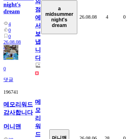
의
night's
a
점
dream
midsummer
26.08.08
4
0
에
night's
4
서
dream
0
보
0
냅
26.08.08
니
다.
0
댓글
196741
메
메모리워드
모
감사합니다
리
워
머니맨
드
머니맨
26.08.06
28
0