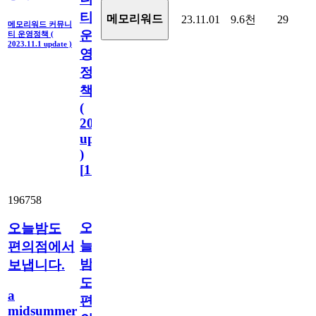
티
메모리워드
23.11.01
9.6천
29
메모리워드 커뮤니
운
티 운영정책 (
2023.11.1 update )
영
정
책
(
2023.11.1
update
)
[
110
]
196758
오
오늘밤도
늘
편의점에서
밤
보냅니다.
도
a
편
midsummer