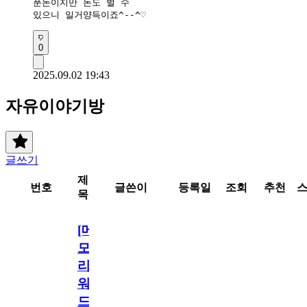
푼돈이지만 돈도 벌 수

있으니 일거양득이죠^--^♡
0
2025.09.02 19:43
자유이야기방
글쓰기
제
번호
글쓴이
등록일
조회
추천
목
[메
모
리
워
드