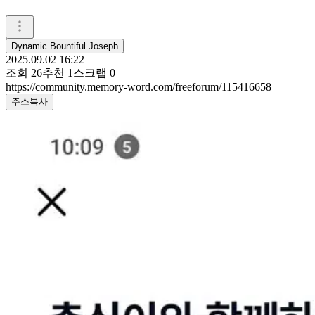
Dynamic Bountiful Joseph
2025.09.02 16:22
조회
26
추천
1
스크랩
0
https://community.memory-word.com/freeforum/115416658
주소복사