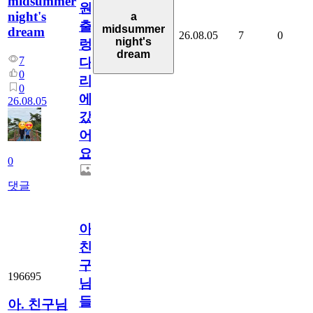
midsummer
원
night's
a
출
midsummer
dream
26.08.05
7
0
night's
렁
dream
7
다
0
리
0
에
26.08.05
갔
어
요.
0
댓글
아.
친
구
196695
님
들.
아. 친구님