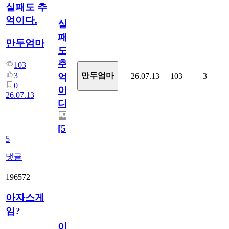
실패도 추
억이다.
실
패
만두엄마
도
추
103
3
만두엄마
26.07.13
103
3
억
0
이
26.07.13
다.
[
5
]
5
댓글
196572
아자스게
임?
아