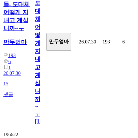
도
들. 도대체
대
어떻게 지
체
내고 계십
어
니까~ㅜ
떻
만두엄마
만두엄마
26.07.30
193
6
게
지
193
내
6
고
1
26.07.30
계
십
15
니
댓글
까
~
ㅜ
[
15
]
196622