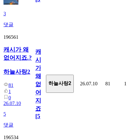
3
댓글
196561
캐시가 왜
캐
없어지죠.?
시
가
하늘사랑2
왜
하늘사랑2
26.07.10
81
1
없
81
1
어
0
지
26.07.10
죠.?
5
[
5
]
댓글
196534