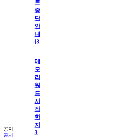
트
중
단
안
내
[
31
]
메
모
리
워
드
시
작
한
지
공지
3
공지