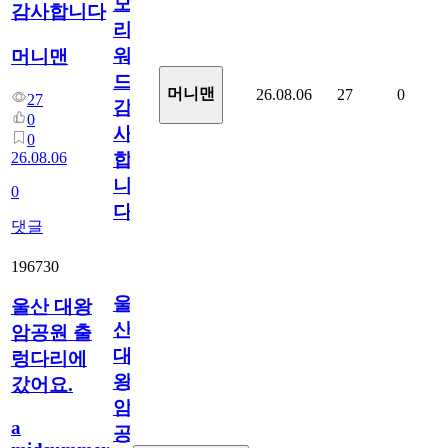
모
감사합니다
리
워
머니맨
드
머니맨
26.08.06
27
0
27
감
0
사
0
26.08.06
합
니
0
다
댓글
196730
울
울산 대왕
산
암공원 출
대
렁다리에
왕
갔어요.
암
a
공