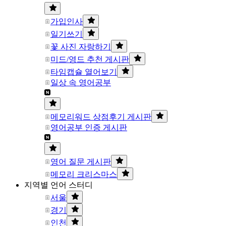
가입인사
일기쓰기
꽃 사진 자랑하기
미드/영드 추천 게시판
타임캡슐 열어보기
일상 속 영어공부
메모리워드 상점후기 게시판
영어공부 인증 게시판
영어 질문 게시판
메모리 크리스마스
지역별 언어 스터디
서울
경기
인천