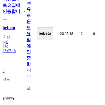
여
토요일에
유
인증합니다
로
ㆍ
운
bebeto
토
요
bebeto
26.07.18
12
0
12
일
0
에
0
26.07.18
인
증
합
니
0
다
댓글
ㆍ
196579