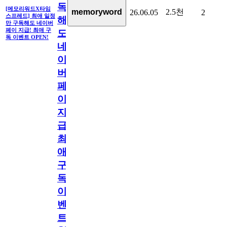
독
[메모리워드X타임
2.5천
memoryword
26.06.05
2
스프레드] 최애 일정
해
만 구독해도 네이버
페이 지급! 최애 구
도
독 이벤트 OPEN!
네
이
버
페
이
지
급!
최
애
구
독
이
벤
트