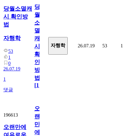
당
당월소멸캐
월
시 확인방
소
법
멸
자행학
캐
자행학
26.07.19
53
1
시
53
확
1
인
0
26.07.19
방
법
1
[
1
]
댓글
오
196613
랜
만
오랜만에
에
여유로운