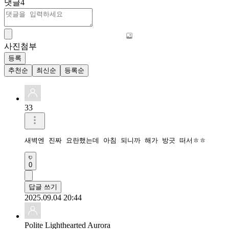
댓글
4
사진첨부
등록
추천순
최신순
등록순
33
새벽엔 진짜 요란했는데 아침 되니까 해가 방긋 떠서ㅎㅎ
0
답글 쓰기
2025.09.04 20:44
Polite Lighthearted Aurora