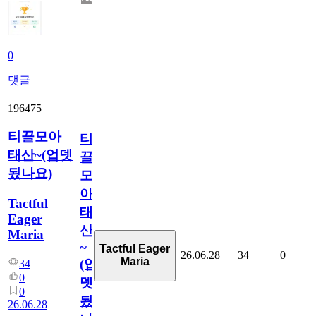
0
댓글
196475
티끌모아
티
태산~(업뎃
끌
됬나요)
모
아
Tactful
태
Eager
산
Maria
~
Tactful Eager
26.06.28
34
0
Maria
(업
34
0
뎃
0
됬
26.06.28