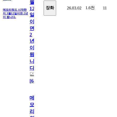
월
1.6천
장화
26.03.02
11
12
메모리워드 시작한
지 3월12일이면 2년
일
이 됩니다.
이
면
2
년
이
됩
니
다.
[
64
]
메
모
리