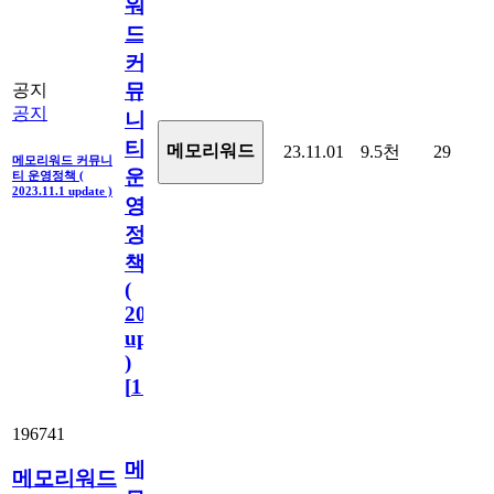
워
드
커
뮤
공지
공지
니
티
메모리워드
23.11.01
9.5천
29
메모리워드 커뮤니
운
티 운영정책 (
2023.11.1 update )
영
정
책
(
2023.11.1
update
)
[
110
]
196741
메
메모리워드