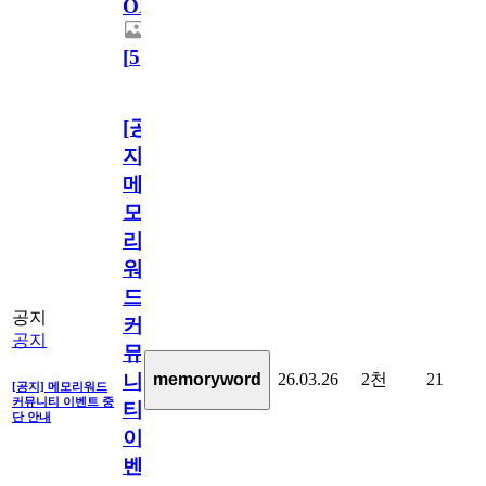
OPEN!
[
5
]
[공
지]
메
모
리
워
드
공지
커
공지
뮤
26.03.26
2천
21
memoryword
니
[공지] 메모리워드
커뮤니티 이벤트 중
티
단 안내
이
벤