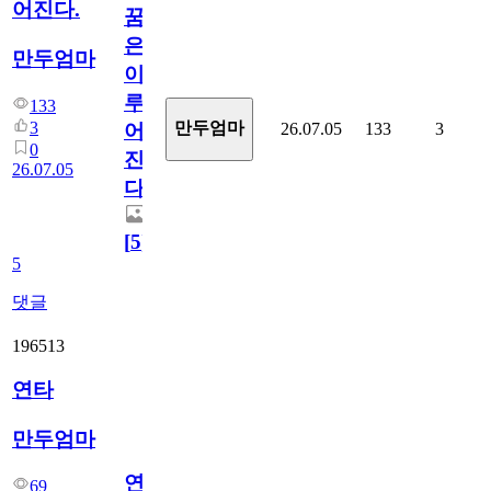
어진다.
꿈
은
만두엄마
이
루
133
3
만두엄마
26.07.05
133
3
어
0
진
26.07.05
다.
[
5
]
5
댓글
196513
연타
만두엄마
연
69