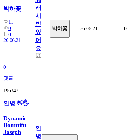
50
캐
박하꽃
시
11
받
0
박하꽃
26.06.21
11
0
았
0
어
26.06.21
요.
0
댓글
196347
안녕 👋🖐
Dynamic
Bountiful
안
Joseph
녕