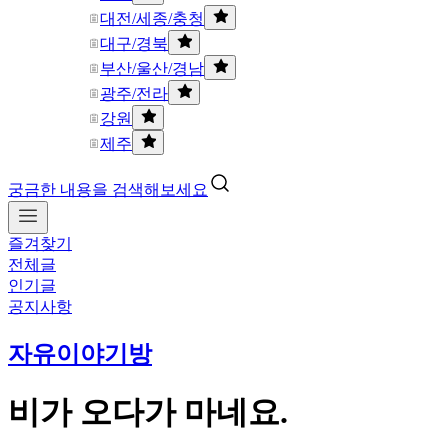
대전/세종/충청
대구/경북
부산/울산/경남
광주/전라
강원
제주
궁금한 내용을 검색해보세요
즐겨찾기
전체글
인기글
공지사항
자유이야기방
비가 오다가 마네요.