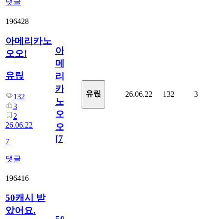
댓글
196428
아메리카노
아
오오!
메
유릱
리
카
유릱
26.06.22
132
3
132
노
3
오
2
26.06.22
오!
[
7
]
7
댓글
196416
50캐시 받
았어요.