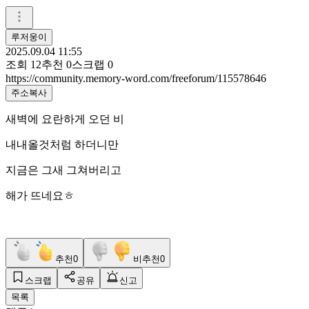
루저웅이
2025.09.04 11:55
조회
12
추천
0
스크랩
0
https://community.memory-word.com/freeforum/115578646
주소복사
새벽에 요란하게 오던 비
내내올것처럼 하더니만
지금은 그새 그쳐버리고
해가 뜨네요ㅎ
추천
0
비추천
0
스크랩
공유
신고
목록