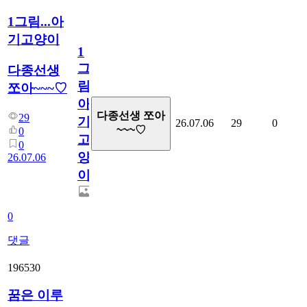
1그림...아
기고양이
1
그
다종선생
림...
쪼아~~~♡
아
다종선생 쪼아
29
기
26.07.06
29
0
~~~♡
0
고
0
양
26.07.06
이
0
댓글
196530
꿈은 이루