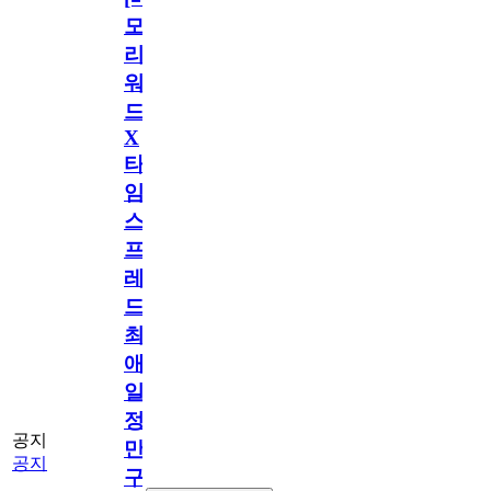
모
리
워
드
X
타
임
스
프
레
드]
최
애
일
정
공지
만
공지
구