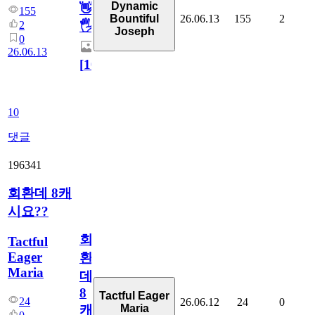
Dynamic
👋
155
26.06.13
155
2
Bountiful
2
🖐
Joseph
0
26.06.13
[
10
]
10
댓글
196341
회환데 8캐
시요??
회
Tactful
Eager
환
Maria
데
8
Tactful Eager
24
26.06.12
24
0
Maria
캐