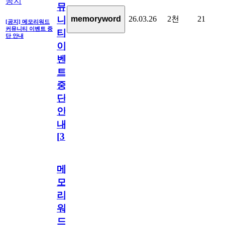
공지
뮤
26.03.26
2천
21
memoryword
니
[공지] 메모리워드
커뮤니티 이벤트 중
티
단 안내
이
벤
트
중
단
안
내
[
31
]
메
모
리
워
드