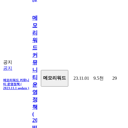
메
모
리
워
드
커
뮤
공지
공지
니
티
메모리워드
23.11.01
9.5천
29
메모리워드 커뮤니
운
티 운영정책 (
2023.11.1 update )
영
정
책
(
2023.11.1
update