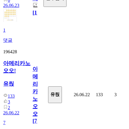
0
26.06.23
[
1
]
1
댓글
196428
아메리카노
아
오오!
메
유릱
리
카
유릱
26.06.22
133
3
133
노
3
오
2
26.06.22
오!
[
7
]
7