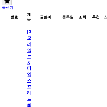
글쓰기
제
번호
글쓴이
등록일
조회
추천
목
[메
모
리
워
드
X
타
임
스
프
레
드]
최