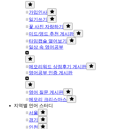
가입인사
일기쓰기
꽃 사진 자랑하기
미드/영드 추천 게시판
타임캡슐 열어보기
일상 속 영어공부
메모리워드 상점후기 게시판
영어공부 인증 게시판
영어 질문 게시판
메모리 크리스마스
지역별 언어 스터디
서울
경기
인천