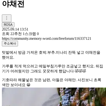
야채전
ROSA
2025.09.14 13:51
조회
22
추천
1
스크랩
0
https://community.memory-word.com/freeforum/116337121
주소복사
텃밭에서 방금 가져온 호박.부추.미나리 잔뜩 넣고 야채전을
했어요.
가루를 적게 먹으려고 메밀부침가루만 조금넣고 했지요. 뒤집
기가 어려웠지만 그래도 꿋꿋하게 했답니다 🤣🤣🤣
기호따라 해물넣은 것은 남편, 아들은 야채만. 사진보니 초록
색만 보이네요 😀