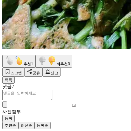
추천
1
비추천
0
스크랩
공유
신고
목록
댓글
7
사진첨부
등록
추천순
최신순
등록순