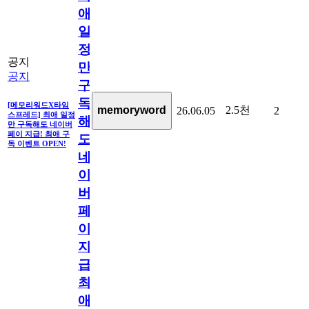
애
일
정
공지
만
공지
구
독
[메모리워드X타임
2.5천
memoryword
26.06.05
2
스프레드] 최애 일정
해
만 구독해도 네이버
페이 지급! 최애 구
도
독 이벤트 OPEN!
네
이
버
페
이
지
급!
최
애