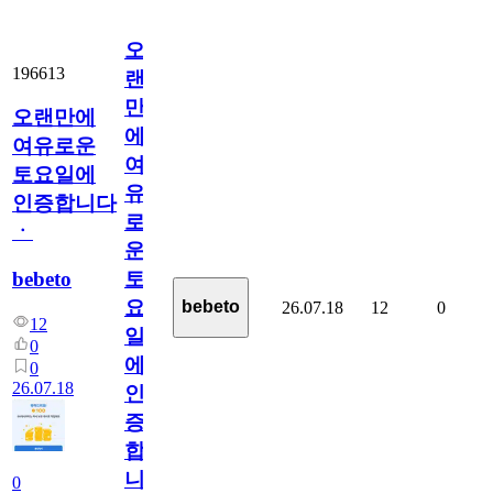
오
196613
랜
만
오랜만에
에
여유로운
여
토요일에
유
인증합니다
로
ㆍ
운
bebeto
토
요
bebeto
26.07.18
12
0
12
일
0
에
0
26.07.18
인
증
합
니
0