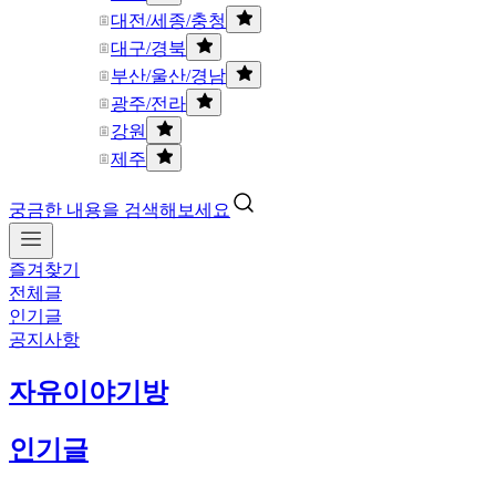
대전/세종/충청
대구/경북
부산/울산/경남
광주/전라
강원
제주
궁금한 내용을 검색해보세요
즐겨찾기
전체글
인기글
공지사항
자유이야기방
인기글