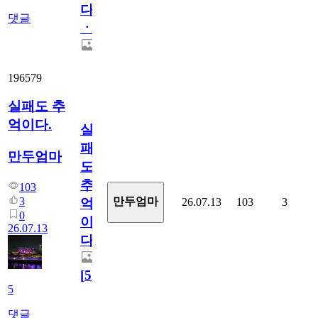
다
댓글
ㆍ
196579
실패도 추
억이다.
실
패
만두엄마
도
추
103
3
만두엄마
26.07.13
103
3
억
0
이
26.07.13
다.
[
5
]
5
댓글