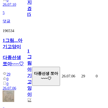
0
지
26.07.10
죠.?
5
[
5
]
댓글
196534
1그림...아
기고양이
1
그
다종선생
림...
쪼아~~~♡
아
다종선생 쪼아
29
기
26.07.06
29
0
~~~♡
0
고
0
양
26.07.06
이