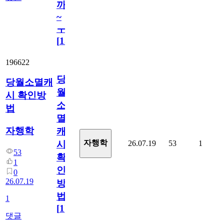
까
~
ㅜ
[
15
]
196622
당
당월소멸캐
월
시 확인방
소
법
멸
자행학
캐
자행학
26.07.19
53
1
시
53
확
1
인
0
26.07.19
방
법
1
[
1
]
댓글