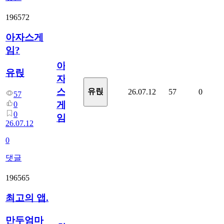
196572
아자스게
임?
아
유릱
자
스
유릱
26.07.12
57
0
57
게
0
0
임?
26.07.12
0
댓글
196565
최고의 앱.
만두엄마