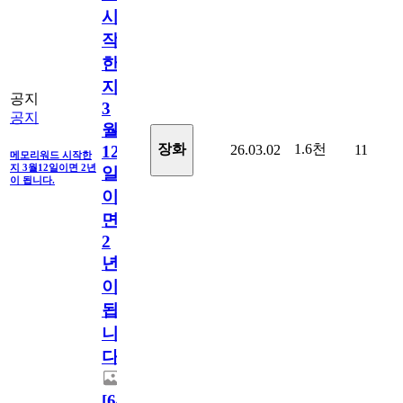
시
작
한
지
공지
3
공지
월
1.6천
장화
26.03.02
11
12
메모리워드 시작한
지 3월12일이면 2년
일
이 됩니다.
이
면
2
년
이
됩
니
다.
[
64
]