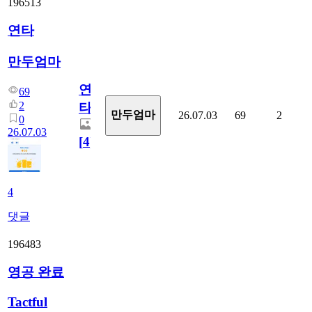
196513
연타
만두엄마
연
69
2
타
만두엄마
26.07.03
69
2
0
26.07.03
[
4
]
4
댓글
196483
영공 완료
Tactful