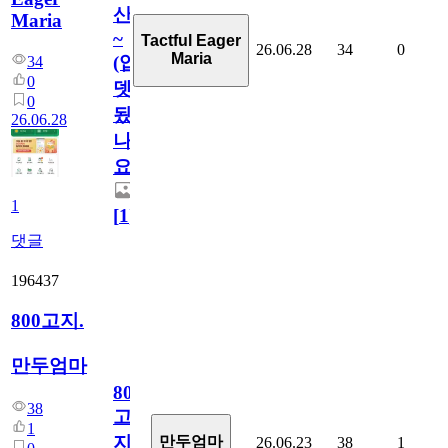
산
Maria
~
Tactful Eager
26.06.28
34
0
Maria
(업
34
0
뎃
0
됬
26.06.28
나
요)
1
[
1
]
댓글
196437
800고지.
만두엄마
800
38
고
1
지.
만두엄마
26.06.23
38
1