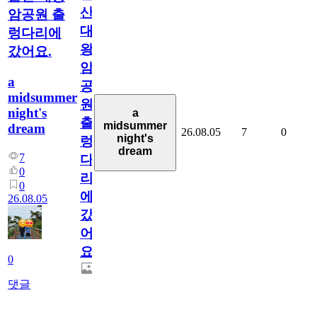
산
암공원 출
대
렁다리에
왕
갔어요.
암
a
공
midsummer
원
night's
a
출
midsummer
dream
26.08.05
7
0
night's
렁
dream
7
다
0
리
0
에
26.08.05
갔
어
요.
0
댓글