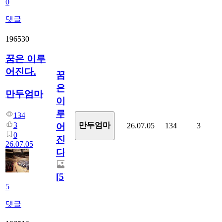
0
댓글
196530
꿈은 이루
어진다.
꿈
은
만두엄마
이
루
134
3
만두엄마
26.07.05
134
3
어
0
진
26.07.05
다.
[
5
]
5
댓글