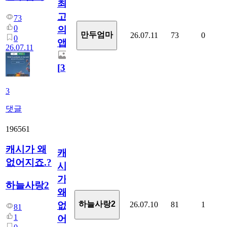
최
고
73
0
의
만두엄마
26.07.11
73
0
0
앱.
26.07.11
[
3
]
3
댓글
196561
캐시가 왜
캐
없어지죠.?
시
가
하늘사랑2
왜
하늘사랑2
26.07.10
81
1
없
81
1
어