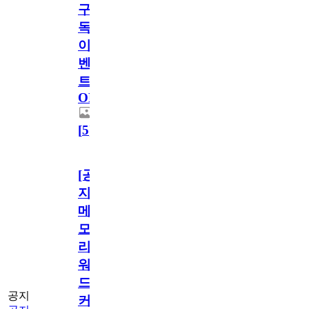
구
독
이
벤
트
OPEN!
[
5
]
[공
지]
메
모
리
워
드
공지
커