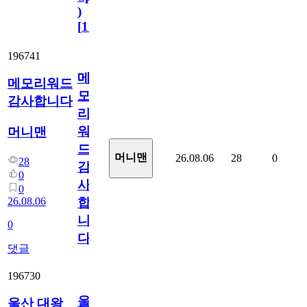
)
[
110
]
196741
메
메모리워드
모
감사합니다
리
워
머니맨
드
머니맨
26.08.06
28
0
28
감
0
사
0
26.08.06
합
니
0
다
댓글
196730
울
울산 대왕