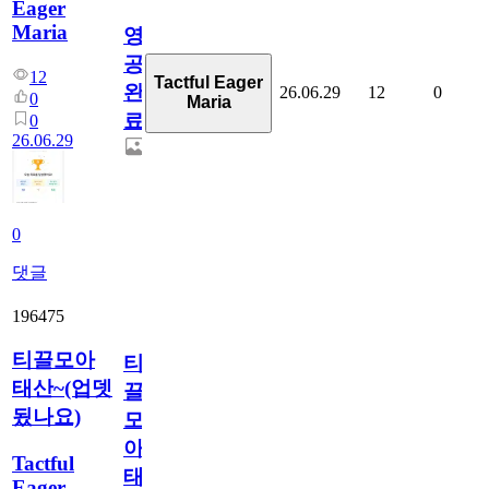
Eager
Maria
영
공
12
Tactful Eager
완
26.06.29
12
0
0
Maria
료
0
26.06.29
0
댓글
196475
티끌모아
티
태산~(업뎃
끌
됬나요)
모
아
Tactful
태
Eager