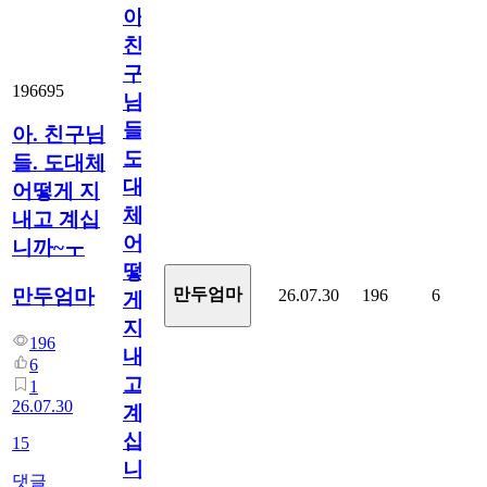
아.
친
구
196695
님
들.
아. 친구님
도
들. 도대체
대
어떻게 지
체
내고 계십
어
니까~ㅜ
떻
만두엄마
만두엄마
26.07.30
196
6
게
지
196
내
6
고
1
26.07.30
계
십
15
니
댓글