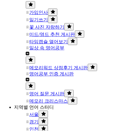
가입인사
일기쓰기
꽃 사진 자랑하기
미드/영드 추천 게시판
타임캡슐 열어보기
일상 속 영어공부
메모리워드 상점후기 게시판
영어공부 인증 게시판
영어 질문 게시판
메모리 크리스마스
지역별 언어 스터디
서울
경기
인천