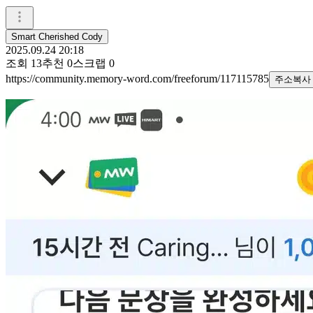
Smart Cherished Cody
2025.09.24 20:18
조회
13
추천
0
스크랩
0
https://community.memory-word.com/freeforum/117115785
주소복사