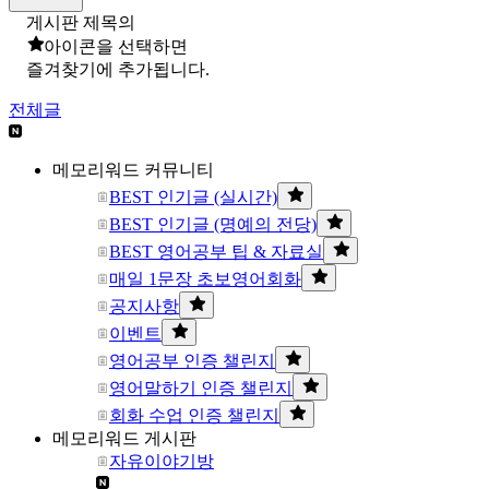
게시판 제목의
아이콘을 선택하면
즐겨찾기에 추가됩니다.
전체글
메모리워드 커뮤니티
BEST 인기글 (실시간)
BEST 인기글 (명예의 전당)
BEST 영어공부 팁 & 자료실
매일 1문장 초보영어회화
공지사항
이벤트
영어공부 인증 챌린지
영어말하기 인증 챌린지
회화 수업 인증 챌린지
메모리워드 게시판
자유이야기방