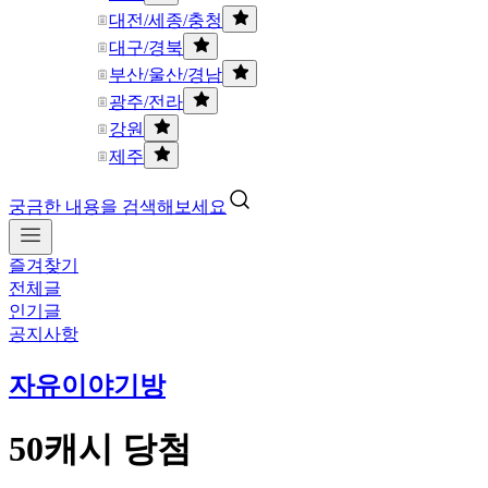
대전/세종/충청
대구/경북
부산/울산/경남
광주/전라
강원
제주
궁금한 내용을 검색해보세요
즐겨찾기
전체글
인기글
공지사항
자유이야기방
50캐시 당첨