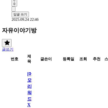
0
답글 쓰기
2025.09.24 22:46
자유이야기방
글쓰기
제
번호
글쓴이
등록일
조회
추천
목
[메
모
리
워
드
X