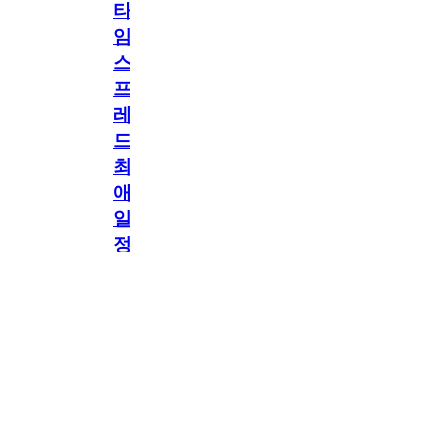
타
임
스
프
레
드]
최
애
일
정
공지
만
공지
구
독
[메모리워드X타임
2.5천
memoryword
26.06.05
2
스프레드] 최애 일정
해
만 구독해도 네이버
페이 지급! 최애 구
도
독 이벤트 OPEN!
네
이