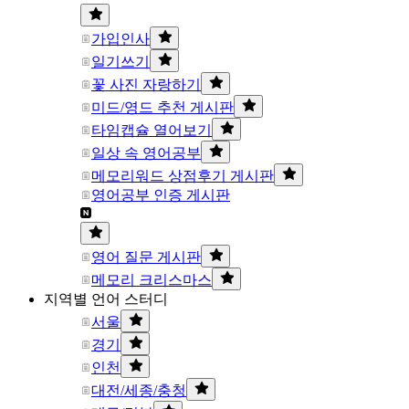
가입인사
일기쓰기
꽃 사진 자랑하기
미드/영드 추천 게시판
타임캡슐 열어보기
일상 속 영어공부
메모리워드 상점후기 게시판
영어공부 인증 게시판
영어 질문 게시판
메모리 크리스마스
지역별 언어 스터디
서울
경기
인천
대전/세종/충청