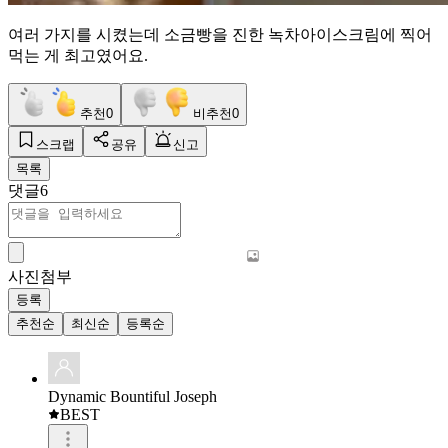
여러 가지를 시켰는데 소금빵을 진한 녹차아이스크림에 찍어
먹는 게 최고였어요.
추천
0
비추천
0
스크랩
공유
신고
목록
댓글
6
사진첨부
등록
추천순
최신순
등록순
Dynamic Bountiful Joseph
BEST