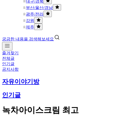
대구/경북
부산/울산/경남
광주/전라
강원
제주
궁금한 내용을 검색해보세요
즐겨찾기
전체글
인기글
공지사항
자유이야기방
인기글
녹차아이스크림 최고