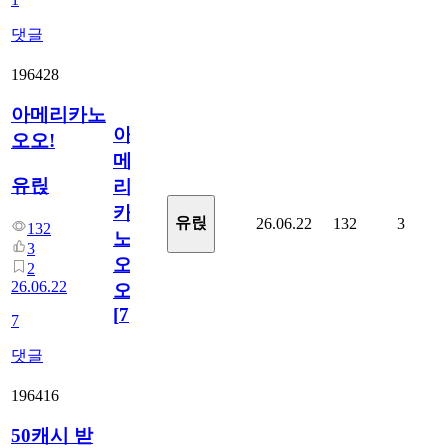
댓글
196428
아메리카노
아
오오!
메
유릱
리
카
유릱
26.06.22
132
3
132
노
3
오
2
26.06.22
오!
[
7
]
7
댓글
196416
50캐시 받