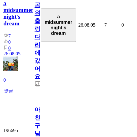
a
공
midsummer
원
night's
a
출
midsummer
dream
26.08.05
7
0
night's
렁
dream
7
다
0
리
0
에
26.08.05
갔
어
요.
0
댓글
아.
친
구
196695
님