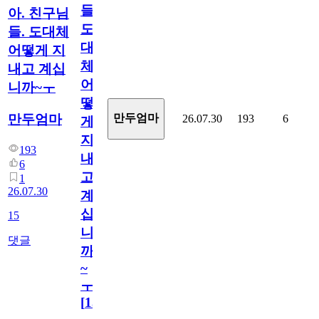
들.
아. 친구님
도
들. 도대체
대
어떻게 지
체
내고 계십
어
니까~ㅜ
떻
만두엄마
만두엄마
26.07.30
193
6
게
지
193
내
6
고
1
26.07.30
계
십
15
니
댓글
까
~
ㅜ
[
15
]