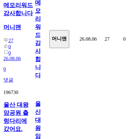
메
메모리워드
모
감사합니다
리
워
머니맨
드
머니맨
26.08.06
27
0
27
감
0
사
0
26.08.06
합
니
0
다
댓글
196730
울
울산 대왕
산
암공원 출
대
렁다리에
왕
갔어요.
암