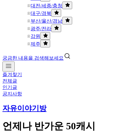
대전/세종/충청
대구/경북
부산/울산/경남
광주/전라
강원
제주
궁금한 내용을 검색해보세요
즐겨찾기
전체글
인기글
공지사항
자유이야기방
언제나 반가운 50캐시