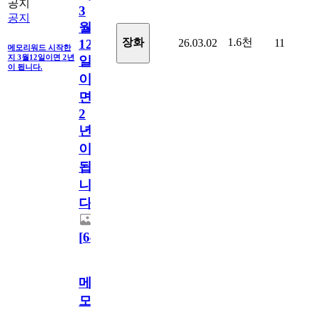
공지
3
공지
월
1.6천
장화
26.03.02
11
12
메모리워드 시작한
지 3월12일이면 2년
일
이 됩니다.
이
면
2
년
이
됩
니
다.
[
64
]
메
모