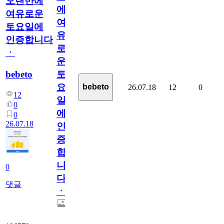
오랜만에
에
여유로운
여
토요일에
유
인증합니다
로
ㆍ
운
bebeto
토
요
bebeto
26.07.18
12
0
12
일
0
에
0
26.07.18
인
증
합
니
0
다
댓글
ㆍ