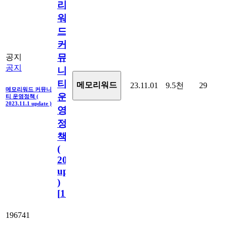
리
워
드
커
뮤
공지
공지
니
티
메모리워드
23.11.01
9.5천
29
메모리워드 커뮤니
운
티 운영정책 (
2023.11.1 update )
영
정
책
(
2023.11.1
update
)
[
110
]
196741