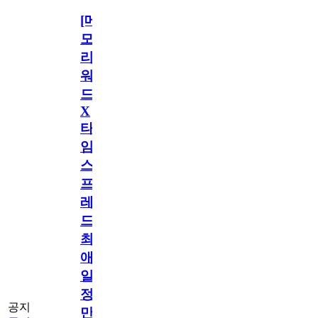
[메
모
리
워
드
X
타
임
스
프
레
드]
최
애
일
정
공지
만