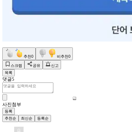
추천
0
비추천
0
스크랩
공유
신고
목록
댓글
5
사진첨부
등록
추천순
최신순
등록순