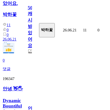
았어요.
50
캐
박하꽃
시
11
받
0
박하꽃
26.06.21
11
0
았
0
어
26.06.21
요.
0
댓글
196347
안녕 👋🖐
Dynamic
Bountiful
안