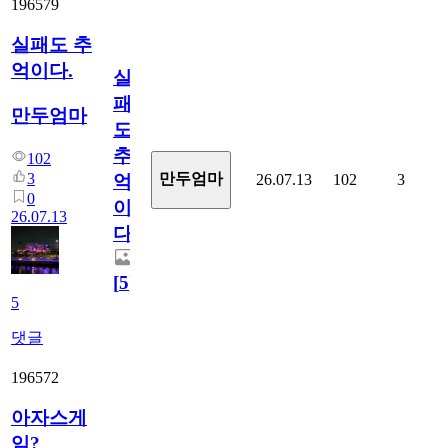
196579
실패도 추
억이다.
실
패
만두엄마
도
추
102
3
만두엄마
26.07.13
102
3
억
0
이
26.07.13
다.
[
5
]
5
댓글
196572
아자스게
임?