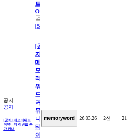
트
OPEN!
[
5
]
[공
지]
메
모
리
워
드
공지
커
공지
뮤
26.03.26
2천
21
memoryword
니
[공지] 메모리워드
커뮤니티 이벤트 중
티
단 안내
이