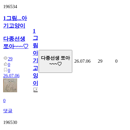
196534
1그림...아
기고양이
1
그
다종선생
림...
쪼아~~~♡
아
다종선생 쪼아
29
기
26.07.06
29
0
~~~♡
0
고
0
양
26.07.06
이
0
댓글
196530