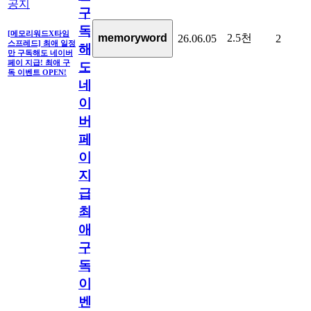
공지
구
독
[메모리워드X타임
2.5천
memoryword
26.06.05
2
스프레드] 최애 일정
해
만 구독해도 네이버
페이 지급! 최애 구
도
독 이벤트 OPEN!
네
이
버
페
이
지
급!
최
애
구
독
이
벤