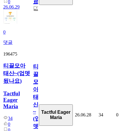
료
0
26.06.29
0
댓글
196475
티끌모아
티
태산~(업뎃
끌
됬나요)
모
아
Tactful
태
Eager
산
Maria
~
Tactful Eager
26.06.28
34
0
Maria
(업
34
0
뎃
0