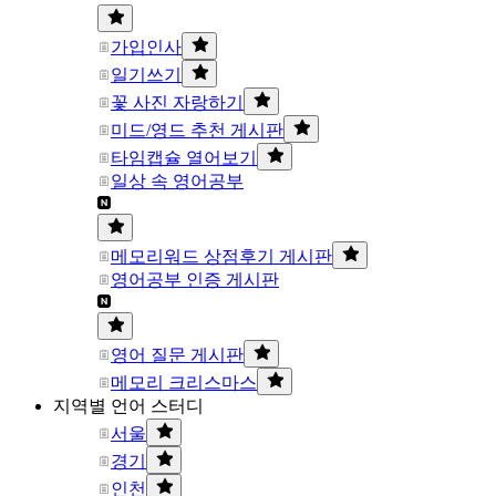
가입인사
일기쓰기
꽃 사진 자랑하기
미드/영드 추천 게시판
타임캡슐 열어보기
일상 속 영어공부
메모리워드 상점후기 게시판
영어공부 인증 게시판
영어 질문 게시판
메모리 크리스마스
지역별 언어 스터디
서울
경기
인천