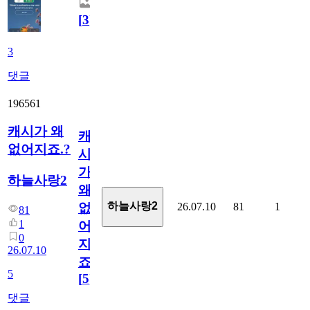
[
3
]
3
댓글
196561
캐시가 왜
캐
없어지죠.?
시
가
하늘사랑2
왜
하늘사랑2
26.07.10
81
1
없
81
1
어
0
지
26.07.10
죠.?
5
[
5
]
댓글