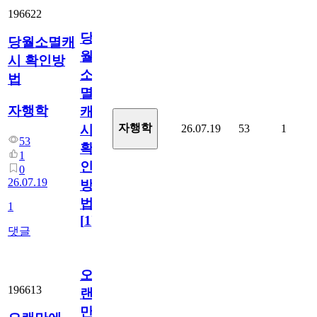
196622
당
당월소멸캐
월
시 확인방
소
법
멸
자행학
캐
자행학
26.07.19
53
1
시
53
확
1
인
0
26.07.19
방
법
1
[
1
]
댓글
오
196613
랜
만