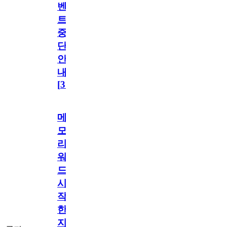
벤
트
중
단
안
내
[
31
]
메
모
리
워
드
시
작
한
지