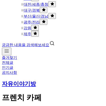
대전/세종/충청
대구/경북
부산/울산/경남
광주/전라
강원
제주
궁금한 내용을 검색해보세요
즐겨찾기
전체글
인기글
공지사항
자유이야기방
프렌치 카페