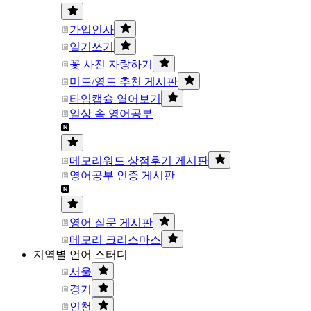
가입인사
일기쓰기
꽃 사진 자랑하기
미드/영드 추천 게시판
타임캡슐 열어보기
일상 속 영어공부
메모리워드 상점후기 게시판
영어공부 인증 게시판
영어 질문 게시판
메모리 크리스마스
지역별 언어 스터디
서울
경기
인천