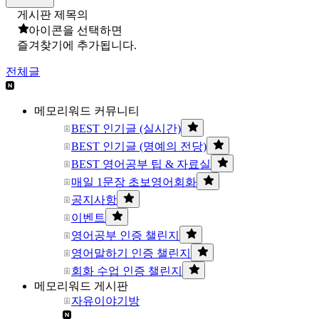
게시판 제목의
아이콘을 선택하면
즐겨찾기에 추가됩니다.
전체글
메모리워드 커뮤니티
BEST 인기글 (실시간)
BEST 인기글 (명예의 전당)
BEST 영어공부 팁 & 자료실
매일 1문장 초보영어회화
공지사항
이벤트
영어공부 인증 챌린지
영어말하기 인증 챌린지
회화 수업 인증 챌린지
메모리워드 게시판
자유이야기방