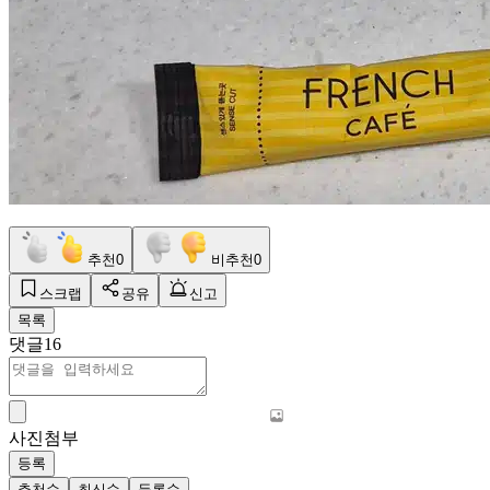
추천
0
비추천
0
스크랩
공유
신고
목록
댓글
16
사진첨부
등록
추천순
최신순
등록순