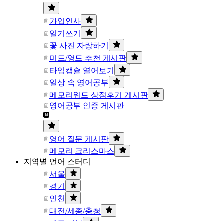
가입인사
일기쓰기
꽃 사진 자랑하기
미드/영드 추천 게시판
타임캡슐 열어보기
일상 속 영어공부
메모리워드 상점후기 게시판
영어공부 인증 게시판
영어 질문 게시판
메모리 크리스마스
지역별 언어 스터디
서울
경기
인천
대전/세종/충청