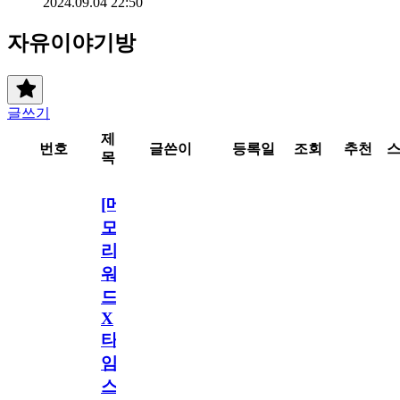
2024.09.04 22:50
자유이야기방
글쓰기
제
번호
글쓴이
등록일
조회
추천
목
[메
모
리
워
드
X
타
임
스