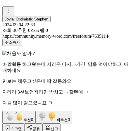
Jovial Optimistic Stephen
2024.09.04 22:33
조회
30
추천
0
스크랩
0
https://community.memory-word.com/freeforum/76351144
주소복사
바깥활동 하고왔는데 시간은 다시나가긴 맘을 먹어야하고 애
매하네요
만보는 채우고싶은데 딱 갈등와요
차라리 3천보언저리면 박차고 나갈텐데 ㅋ
다들 많이 걸으셨나요 ㅋ
추천
0
비추천
0
스크랩
공유
신고