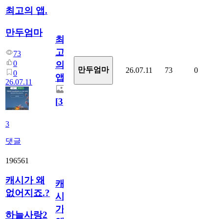
최고의 앱.
만두엄마
최
고
73
0
의
만두엄마
26.07.11
73
0
0
앱.
26.07.11
[
3
]
3
댓글
196561
캐시가 왜
캐
없어지죠.?
시
가
하늘사랑2