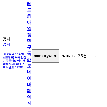
레
드]
최
애
일
정
공지
만
공지
구
독
[메모리워드X타임
2.5천
memoryword
26.06.05
2
스프레드] 최애 일정
해
만 구독해도 네이버
페이 지급! 최애 구
도
독 이벤트 OPEN!
네
이
버
페
이
지