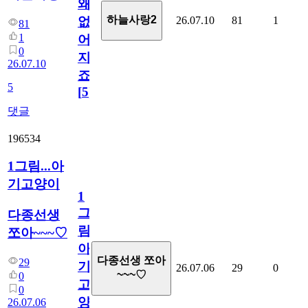
왜
하늘사랑2
26.07.10
81
1
없
81
1
어
0
지
26.07.10
죠.?
5
[
5
]
댓글
196534
1그림...아
기고양이
1
그
다종선생
림...
쪼아~~~♡
아
다종선생 쪼아
29
기
26.07.06
29
0
~~~♡
0
고
0
양
26.07.06