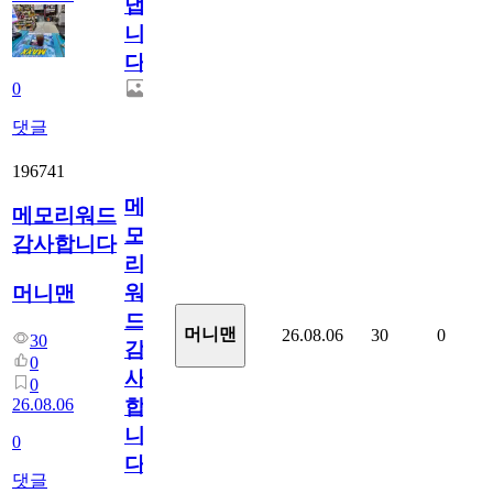
냅
니
다.
0
댓글
196741
메
메모리워드
모
감사합니다
리
워
머니맨
드
머니맨
26.08.06
30
0
30
감
0
사
0
26.08.06
합
니
0
다
댓글