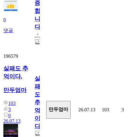
증
합
니
0
다
댓글
ㆍ
196579
실패도 추
억이다.
실
패
만두엄마
도
추
103
3
만두엄마
26.07.13
103
3
억
0
이
26.07.13
다.