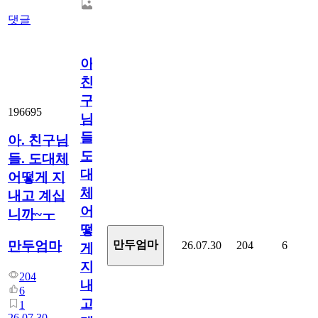
댓글
아.
친
구
196695
님
들.
아. 친구님
도
들. 도대체
대
어떻게 지
체
내고 계십
어
니까~ㅜ
떻
만두엄마
만두엄마
26.07.30
204
6
게
지
204
내
6
고
1
26.07.30