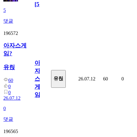
[
5
]
5
댓글
196572
아자스게
임?
아
유릱
자
스
유릱
26.07.12
60
0
60
게
0
0
임?
26.07.12
0
댓글
196565