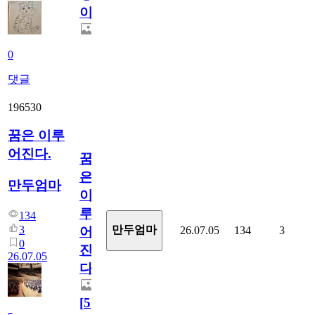
이
0
댓글
196530
꿈은 이루
어진다.
꿈
은
만두엄마
이
루
134
3
만두엄마
26.07.05
134
3
어
0
진
26.07.05
다.
[
5
]