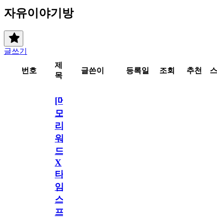
자유이야기방
글쓰기
제
번호
글쓴이
등록일
조회
추천
목
[메
모
리
워
드
X
타
임
스
프