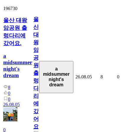
196730
울
울산 대왕
산
암공원 출
대
렁다리에
왕
갔어요.
암
a
공
midsummer
원
night's
a
출
midsummer
dream
26.08.05
8
0
night's
렁
dream
8
다
0
리
0
에
26.08.05
갔
어
요.
0