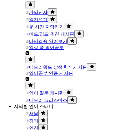
가입인사
일기쓰기
꽃 사진 자랑하기
미드/영드 추천 게시판
타임캡슐 열어보기
일상 속 영어공부
메모리워드 상점후기 게시판
영어공부 인증 게시판
영어 질문 게시판
메모리 크리스마스
지역별 언어 스터디
서울
경기
인천