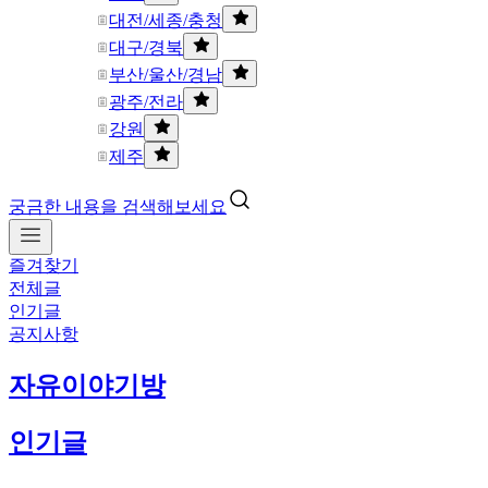
대전/세종/충청
대구/경북
부산/울산/경남
광주/전라
강원
제주
궁금한 내용을 검색해보세요
즐겨찾기
전체글
인기글
공지사항
자유이야기방
인기글