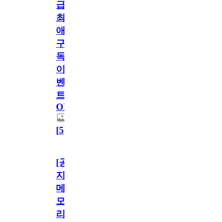
급!
최
애
구
독
이
벤
트
OPEN!
[
5
]
[공
지]
메
모
리