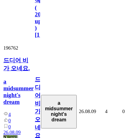
책
(
2023.11.1
update
)
[
110
]
196762
드디어 비
가 오네요.
드
a
디
midsummer
night's
어
dream
비
a
midsummer
가
26.08.09
4
0
night's
4
오
dream
0
0
네
26.08.09
요.