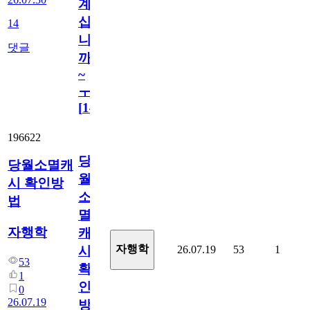
계
십
14
니
댓글
까
~
ㅜ
[
14
]
196622
당
당월소멸캐
월
시 확인방
소
법
멸
자행학
캐
자행학
26.07.19
53
1
시
53
확
1
인
0
26.07.19
방