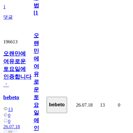
법
1
[
1
]
댓글
오
196613
랜
만
오랜만에
에
여유로운
여
토요일에
유
인증합니다
로
ㆍ
운
bebeto
토
요
bebeto
26.07.18
13
0
13
일
0
에
0
26.07.18
인