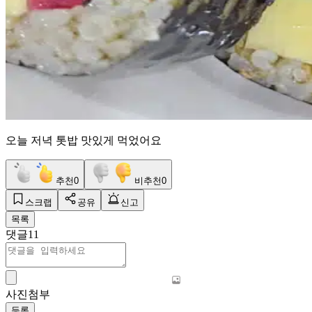
오늘 저녁 톳밥 맛있게 먹었어요
추천
0
비추천
0
스크랩
공유
신고
목록
댓글
11
사진첨부
등록