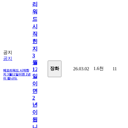
리
워
드
시
작
한
지
공지
3
공지
월
1.6천
장화
26.03.02
11
12
메모리워드 시작한
지 3월12일이면 2년
일
이 됩니다.
이
면
2
년
이
됩
니