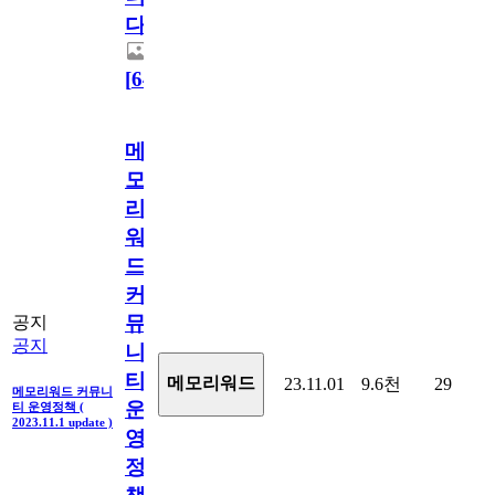
다.
[
64
]
메
모
리
워
드
커
뮤
공지
공지
니
티
메모리워드
23.11.01
9.6천
29
메모리워드 커뮤니
운
티 운영정책 (
2023.11.1 update )
영
정