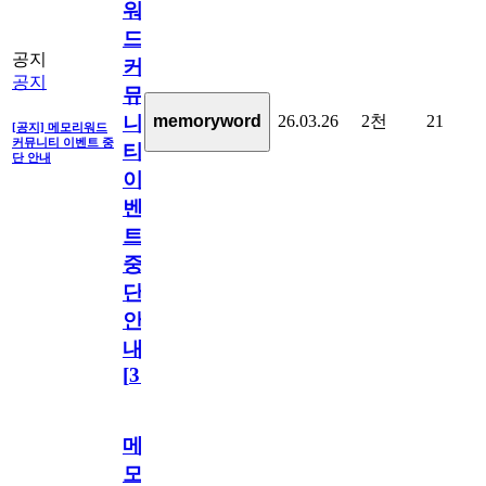
워
드
공지
커
공지
뮤
26.03.26
2천
21
memoryword
니
[공지] 메모리워드
커뮤니티 이벤트 중
티
단 안내
이
벤
트
중
단
안
내
[
31
]
메
모