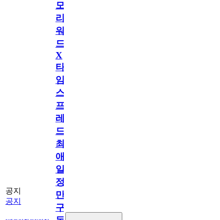
모
리
워
드
X
타
임
스
프
레
드]
최
애
일
정
공지
만
공지
구