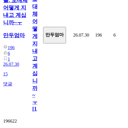
들. 도대체
대
어떻게 지
체
내고 계십
어
니까~ㅜ
떻
만두엄마
만두엄마
26.07.30
196
6
게
지
196
내
6
고
1
26.07.30
계
십
15
니
댓글
까
~
ㅜ
[
15
]
196622