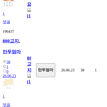
요)
1
[
1
]
댓글
196437
800고지.
만두엄마
800
38
고
1
지.
만두엄마
26.06.23
38
1
0
26.06.23
[
1
]
1
댓글