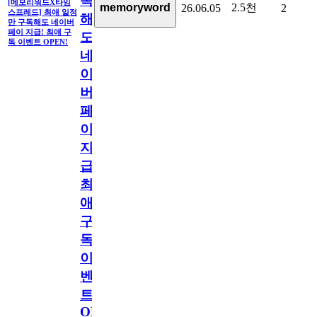
독
[메모리워드X타임
2.5천
memoryword
26.06.05
2
스프레드] 최애 일정
해
만 구독해도 네이버
페이 지급! 최애 구
도
독 이벤트 OPEN!
네
이
버
페
이
지
급!
최
애
구
독
이
벤
트
OPEN!