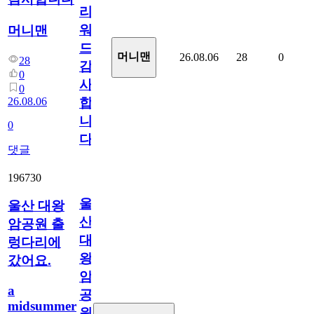
리
워
머니맨
드
머니맨
26.08.06
28
0
28
감
0
사
0
26.08.06
합
니
0
다
댓글
196730
울
울산 대왕
산
암공원 출
대
렁다리에
왕
갔어요.
암
a
공
midsummer
원