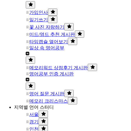
가입인사
일기쓰기
꽃 사진 자랑하기
미드/영드 추천 게시판
타임캡슐 열어보기
일상 속 영어공부
메모리워드 상점후기 게시판
영어공부 인증 게시판
영어 질문 게시판
메모리 크리스마스
지역별 언어 스터디
서울
경기
인천