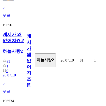
3
댓글
196561
캐시가 왜
캐
없어지죠.?
시
가
하늘사랑2
왜
하늘사랑2
26.07.10
81
1
없
81
1
어
0
지
26.07.10
죠.?
5
[
5
]
댓글
196534