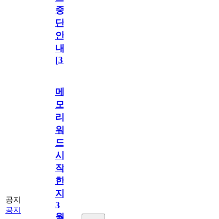
중
단
안
내
[
31
]
메
모
리
워
드
시
작
한
지
공지
3
공지
월