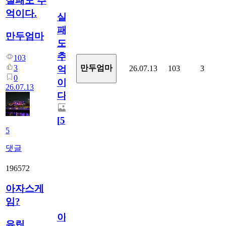
실패도 추
억이다.
실
패
만두엄마
도
추
103
3
만두엄마
26.07.13
103
3
억
0
이
26.07.13
다.
[
5
]
5
댓글
196572
아자스게
임?
아
유릱