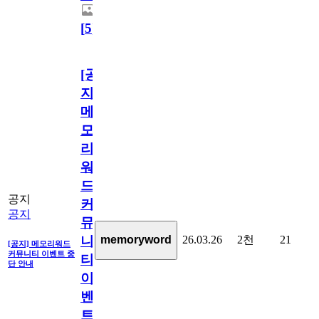
[
5
]
[공
지]
메
모
리
워
드
공지
커
공지
뮤
26.03.26
2천
21
memoryword
니
[공지] 메모리워드
커뮤니티 이벤트 중
티
단 안내
이
벤
트