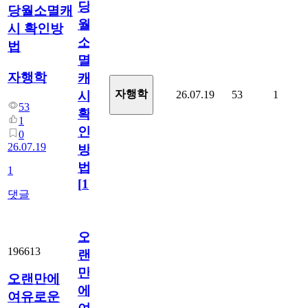
당
당월소멸캐
월
시 확인방
소
법
멸
자행학
캐
자행학
26.07.19
53
1
시
53
확
1
인
0
26.07.19
방
법
1
[
1
]
댓글
오
196613
랜
만
오랜만에
에
여유로운