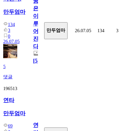
꿈
은
만두엄마
이
루
134
3
만두엄마
26.07.05
134
3
어
0
진
26.07.05
다.
[
5
]
5
댓글
196513
연타
만두엄마
연
69