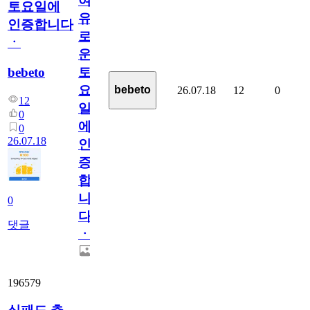
여
토요일에
유
인증합니다
로
ㆍ
운
bebeto
토
요
bebeto
26.07.18
12
0
12
일
0
에
0
26.07.18
인
증
합
니
0
다
댓글
ㆍ
196579