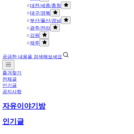
대전/세종/충청
대구/경북
부산/울산/경남
광주/전라
강원
제주
궁금한 내용을 검색해보세요
즐겨찾기
전체글
인기글
공지사항
자유이야기방
인기글