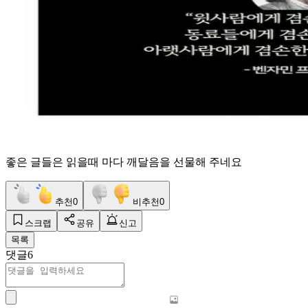
좋은 글들은 읽을때 마다 깨달음을 선물해 주네요
추천
0
비추천
0
스크랩
공유
신고
목록
댓글
6