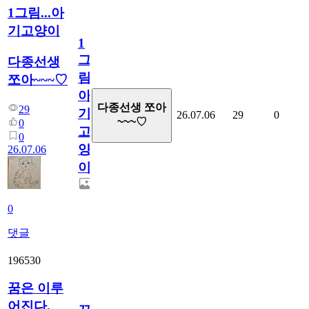
1그림...아
기고양이
1
그
다종선생
림...
쪼아~~~♡
아
다종선생 쪼아
29
기
26.07.06
29
0
~~~♡
0
고
0
양
26.07.06
이
0
댓글
196530
꿈은 이루
어진다.