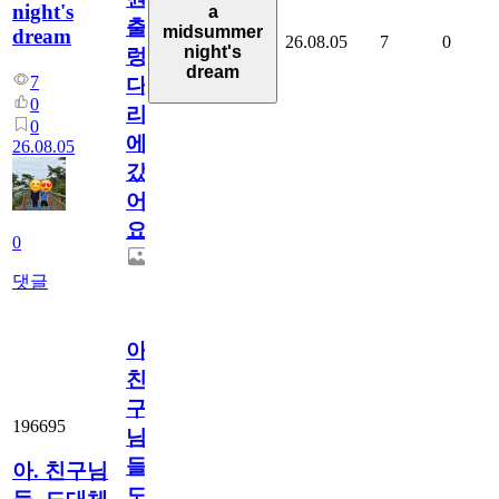
night's
a
출
midsummer
dream
26.08.05
7
0
night's
렁
dream
7
다
0
리
0
에
26.08.05
갔
어
요.
0
댓글
아.
친
구
196695
님
들.
아. 친구님
도