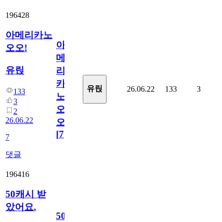
196428
아메리카노
아
오오!
메
유릱
리
카
유릱
26.06.22
133
3
133
노
3
오
2
26.06.22
오!
[
7
]
7
댓글
196416
50캐시 받
았어요.
50