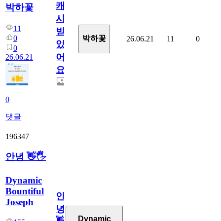
캐
박하꽃
시
11
받
0
박하꽃
26.06.21
11
0
았
0
어
26.06.21
요.
0
댓글
196347
안녕 👋🖐
Dynamic
Bountiful
안
Joseph
녕
Dynamic
👋