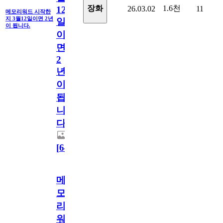
1.6천
장화
26.03.02
11
12
메모리워드 시작한
지 3월12일이면 2년
일
이 됩니다.
이
면
2
년
이
됩
니
다.
[
64
]
메
모
리
워