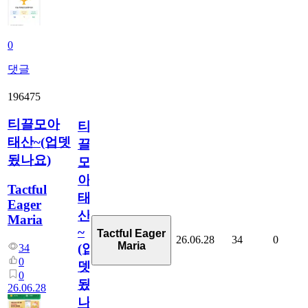
0
댓글
196475
티끌모아
티
태산~(업뎃
끌
됬나요)
모
아
Tactful
태
Eager
산
Maria
~
Tactful Eager
26.06.28
34
0
Maria
(업
34
0
뎃
0
됬
26.06.28
나