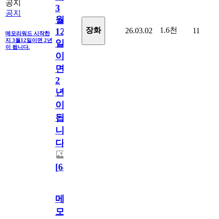
공지
3
공지
월
1.6천
장화
26.03.02
11
12
메모리워드 시작한
지 3월12일이면 2년
일
이 됩니다.
이
면
2
년
이
됩
니
다.
[
64
]
메
모