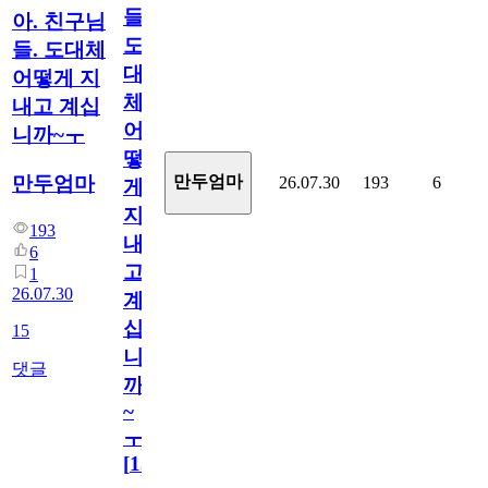
들.
아. 친구님
도
들. 도대체
대
어떻게 지
체
내고 계십
어
니까~ㅜ
떻
만두엄마
만두엄마
26.07.30
193
6
게
지
193
내
6
고
1
26.07.30
계
십
15
니
댓글
까
~
ㅜ
[
15
]