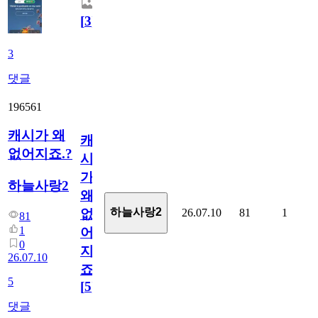
[
3
]
3
댓글
196561
캐시가 왜
캐
없어지죠.?
시
가
하늘사랑2
왜
하늘사랑2
26.07.10
81
1
없
81
1
어
0
지
26.07.10
죠.?
5
[
5
]
댓글