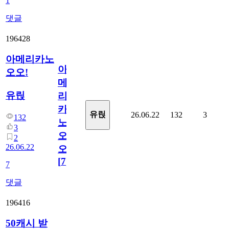
1
댓글
196428
아메리카노
아
오오!
메
유릱
리
카
유릱
26.06.22
132
3
132
노
3
오
2
26.06.22
오!
[
7
]
7
댓글
196416
50캐시 받