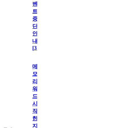
벤
트
중
단
안
내
[
31
]
메
모
리
워
드
시
작
한
지