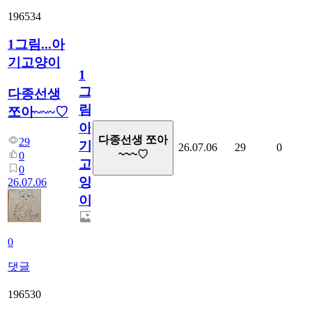
196534
1그림...아
기고양이
1
그
다종선생
림...
쪼아~~~♡
아
다종선생 쪼아
29
기
26.07.06
29
0
~~~♡
0
고
0
양
26.07.06
이
0
댓글
196530