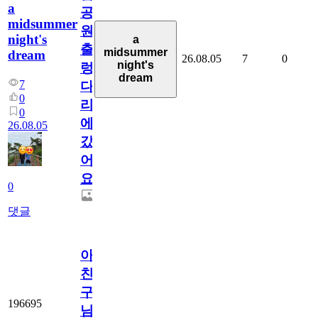
a
공
midsummer
원
night's
a
출
midsummer
dream
26.08.05
7
0
night's
렁
dream
7
다
0
리
0
에
26.08.05
갔
어
요.
0
댓글
아.
친
구
196695
님