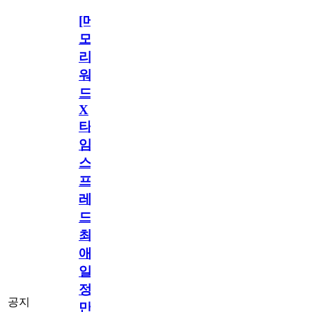
[메
모
리
워
드
X
타
임
스
프
레
드]
최
애
일
정
공지
만