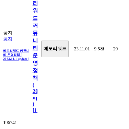
리
워
드
커
뮤
공지
공지
니
티
메모리워드
23.11.01
9.5천
29
메모리워드 커뮤니
운
티 운영정책 (
2023.11.1 update )
영
정
책
(
2023.11.1
update
)
[
110
]
196741