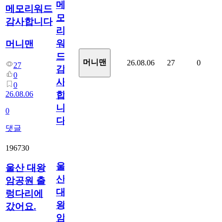
메
메모리워드
모
감사합니다
리
워
머니맨
드
머니맨
26.08.06
27
0
27
감
0
사
0
26.08.06
합
니
0
다
댓글
196730
울
울산 대왕
산
암공원 출
대
렁다리에
왕
갔어요.
암