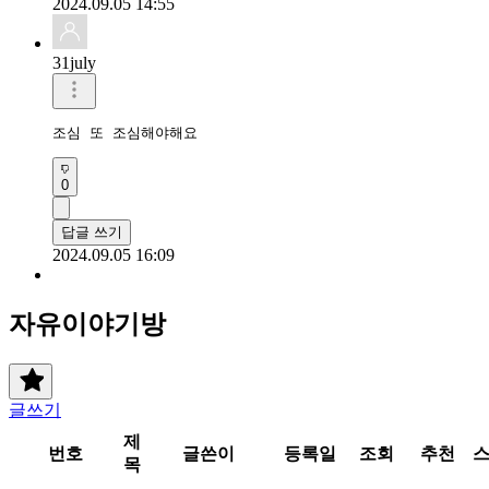
2024.09.05 14:55
31july
조심 또 조심해야해요
0
답글 쓰기
2024.09.05 16:09
자유이야기방
글쓰기
제
번호
글쓴이
등록일
조회
추천
목