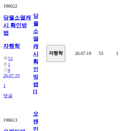
196622
당
당월소멸캐
월
시 확인방
소
법
멸
자행학
캐
자행학
26.07.19
53
1
시
53
확
1
인
0
26.07.19
방
법
1
[
1
]
댓글
오
196613
랜
만