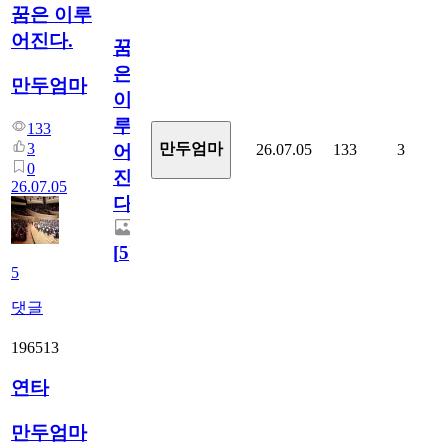
꿈은 이루
어진다.
꿈
은
만두엄마
이
루
133
3
만두엄마
26.07.05
133
3
어
0
진
26.07.05
다.
[
5
]
5
댓글
196513
연타
만두엄마