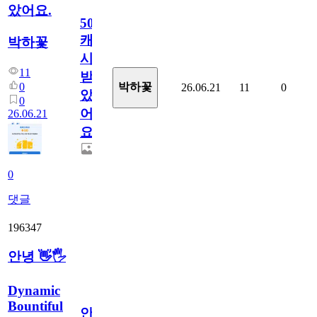
았어요.
50
캐
박하꽃
시
11
받
0
박하꽃
26.06.21
11
0
았
0
어
26.06.21
요.
0
댓글
196347
안녕 👋🖐
Dynamic
Bountiful
안