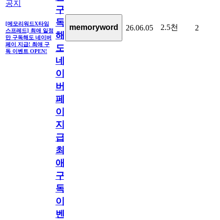
공지
구
독
[메모리워드X타임
2.5천
memoryword
26.06.05
2
스프레드] 최애 일정
해
만 구독해도 네이버
페이 지급! 최애 구
도
독 이벤트 OPEN!
네
이
버
페
이
지
급!
최
애
구
독
이
벤