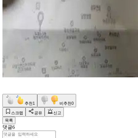
추천
1
비추천
0
스크랩
공유
신고
목록
댓글
6