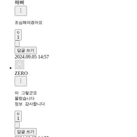
해삐
조심해야겠어요
1
답글 쓰기
2024.09.05 14:57
ZERO
아 그렇군요

몰랐습니다

정보 감사합니다 
1
답글 쓰기