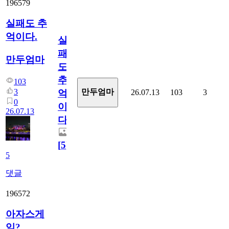
196579
실패도 추
억이다.
실
패
만두엄마
도
추
103
3
만두엄마
26.07.13
103
3
억
0
이
26.07.13
다.
[
5
]
5
댓글
196572
아자스게
임?