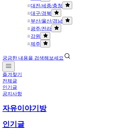
대전/세종/충청
대구/경북
부산/울산/경남
광주/전라
강원
제주
궁금한 내용을 검색해보세요
즐겨찾기
전체글
인기글
공지사항
자유이야기방
인기글