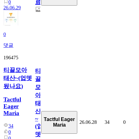
료
0
26.06.29
0
댓글
196475
티끌모아
티
태산~(업뎃
끌
됬나요)
모
아
Tactful
태
Eager
산
Maria
~
Tactful Eager
26.06.28
34
0
Maria
(업
34
0
뎃
0