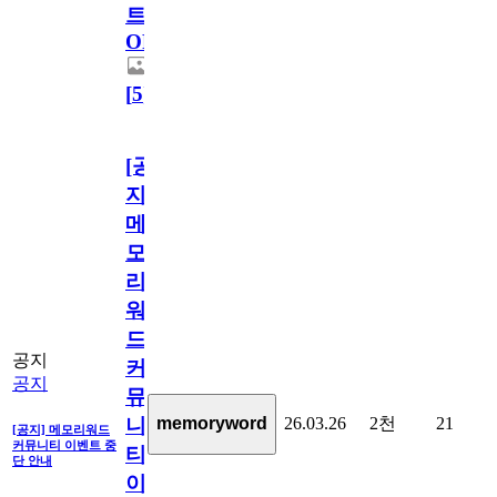
트
OPEN!
[
5
]
[공
지]
메
모
리
워
드
공지
커
공지
뮤
26.03.26
2천
21
memoryword
니
[공지] 메모리워드
커뮤니티 이벤트 중
티
단 안내
이