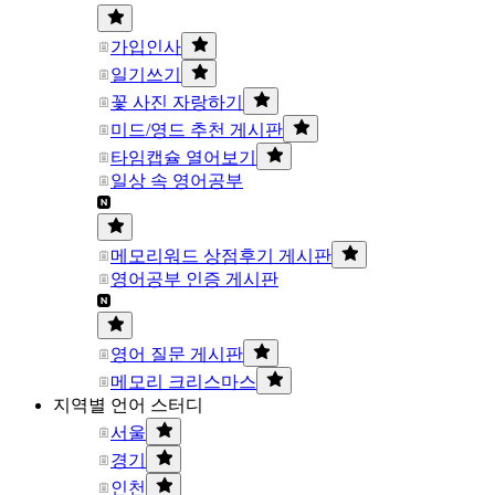
가입인사
일기쓰기
꽃 사진 자랑하기
미드/영드 추천 게시판
타임캡슐 열어보기
일상 속 영어공부
메모리워드 상점후기 게시판
영어공부 인증 게시판
영어 질문 게시판
메모리 크리스마스
지역별 언어 스터디
서울
경기
인천