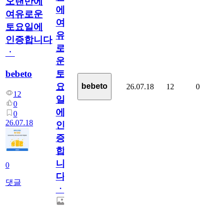
오랜만에
에
여유로운
여
토요일에
유
인증합니다
로
ㆍ
운
bebeto
토
요
bebeto
26.07.18
12
0
12
일
0
에
0
26.07.18
인
증
합
니
0
다
댓글
ㆍ