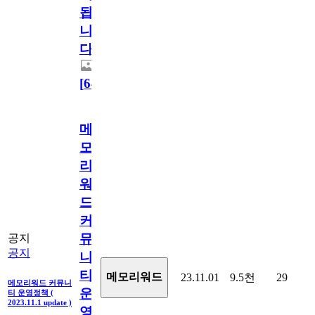
됩
니
다.
[
64
]
메
모
리
워
드
커
뮤
공지
공지
니
티
메모리워드
23.11.01
9.5천
29
메모리워드 커뮤니
운
티 운영정책 (
2023.11.1 update )
영