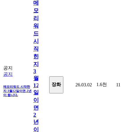
메
모
리
워
드
시
작
한
지
공지
3
공지
월
1.6천
장화
26.03.02
11
12
메모리워드 시작한
지 3월12일이면 2년
일
이 됩니다.
이
면
2
년
이