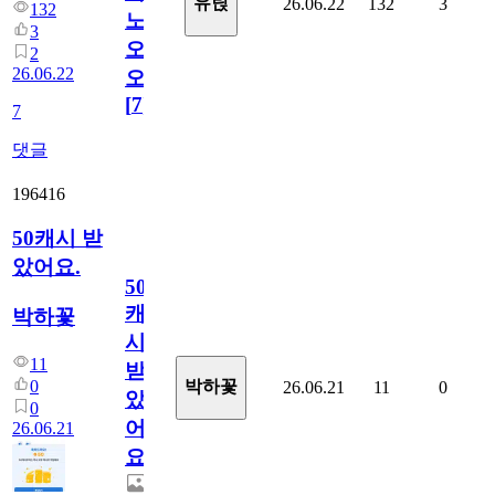
유릱
26.06.22
132
3
132
노
3
오
2
26.06.22
오!
[
7
]
7
댓글
196416
50캐시 받
았어요.
50
캐
박하꽃
시
11
받
0
박하꽃
26.06.21
11
0
았
0
어
26.06.21
요.