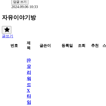
답글 쓰기
2024.09.06 10:33
자유이야기방
글쓰기
제
번호
글쓴이
등록일
조회
추천
목
[메
모
리
워
드
X
타
임