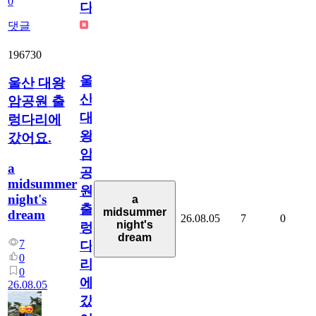
0
다
댓글
196730
울
울산 대왕
산
암공원 출
대
렁다리에
왕
갔어요.
암
a
공
midsummer
원
night's
a
출
midsummer
dream
26.08.05
7
0
night's
렁
dream
7
다
0
리
0
에
26.08.05
갔