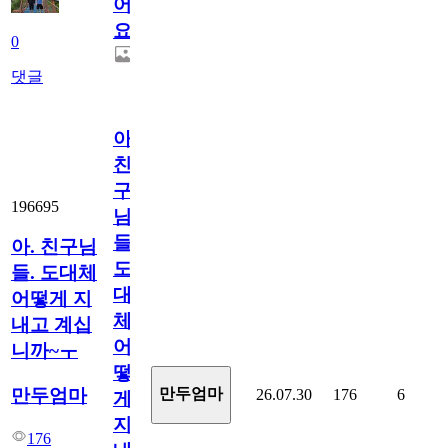
어
요.
0
댓글
아.
친
구
196695
님
들.
아. 친구님
도
들. 도대체
대
어떻게 지
체
내고 계십
어
니까~ㅜ
떻
만두엄마
만두엄마
26.07.30
176
6
게
지
176