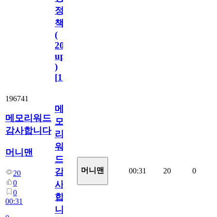
정
책
(
2023.11.1
update
)
[
110
]
196741
메
메모리워드
모
감사합니다
리
워
머니맨
드
머니맨
00:31
20
0
감
20
0
사
0
합
00:31
니