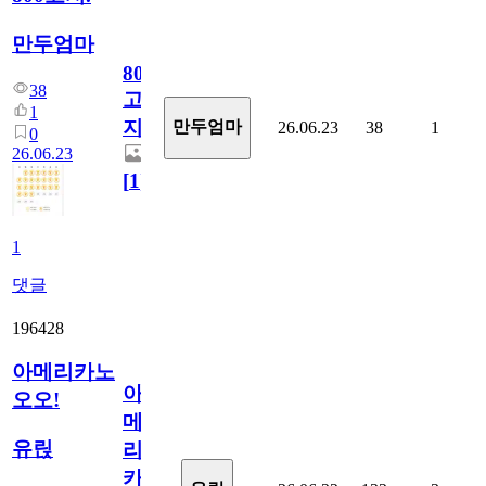
만두엄마
800
38
고
1
지.
만두엄마
26.06.23
38
1
0
26.06.23
[
1
]
1
댓글
196428
아메리카노
아
오오!
메
유릱
리
카