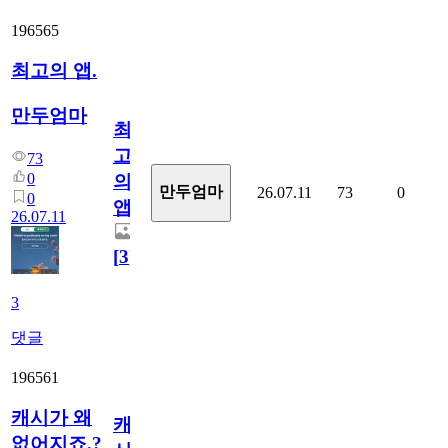
196565
최고의 앱.
만두엄마
최
고
73
0
의
만두엄마
26.07.11
73
0
0
앱.
26.07.11
[
3
]
3
댓글
196561
캐시가 왜
캐
없어지죠.?