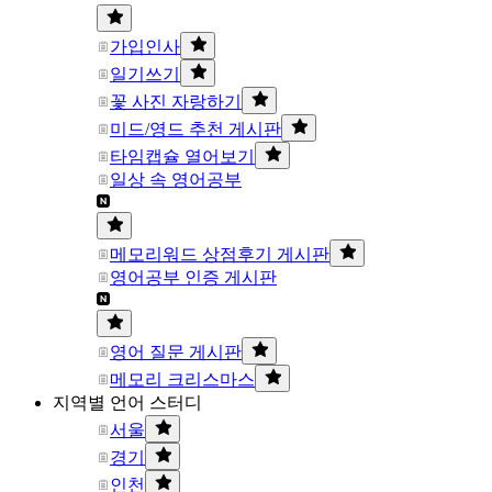
가입인사
일기쓰기
꽃 사진 자랑하기
미드/영드 추천 게시판
타임캡슐 열어보기
일상 속 영어공부
메모리워드 상점후기 게시판
영어공부 인증 게시판
영어 질문 게시판
메모리 크리스마스
지역별 언어 스터디
서울
경기
인천