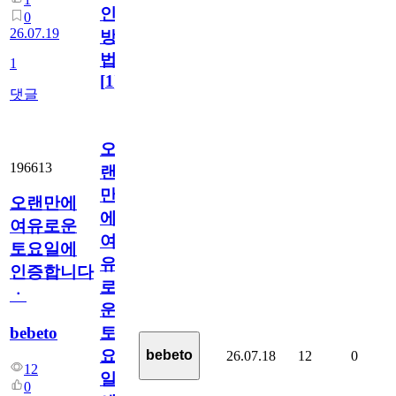
인
0
26.07.19
방
법
1
[
1
]
댓글
오
196613
랜
만
오랜만에
에
여유로운
여
토요일에
유
인증합니다
로
ㆍ
운
bebeto
토
요
bebeto
26.07.18
12
0
12
일
0