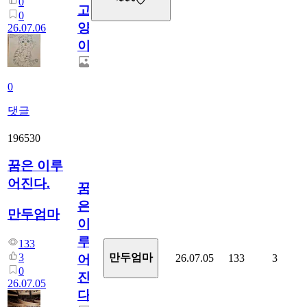
~~~♡
0
고
0
양
26.07.06
이
0
댓글
196530
꿈은 이루
어진다.
꿈
은
만두엄마
이
루
133
3
만두엄마
26.07.05
133
3
어
0
진
26.07.05
다.