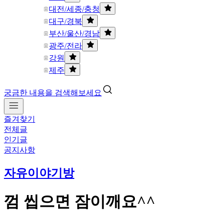
대전/세종/충청
대구/경북
부산/울산/경남
광주/전라
강원
제주
궁금한 내용을 검색해보세요
즐겨찾기
전체글
인기글
공지사항
자유이야기방
껌 씹으면 잠이깨요^^