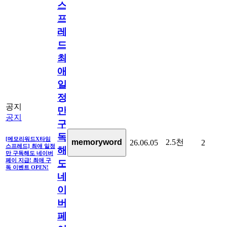
스
프
레
드]
최
애
일
정
공지
만
공지
구
독
[메모리워드X타임
2.5천
memoryword
26.06.05
2
스프레드] 최애 일정
해
만 구독해도 네이버
페이 지급! 최애 구
도
독 이벤트 OPEN!
네
이
버
페