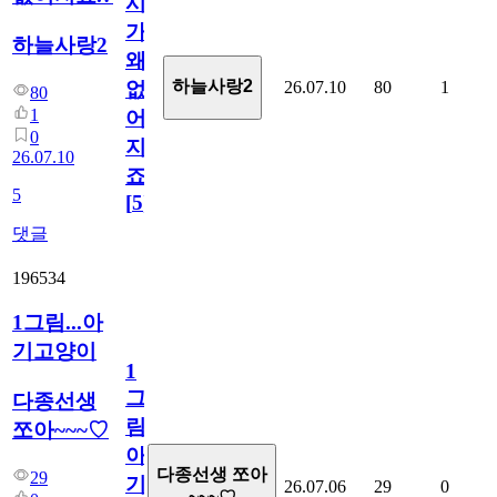
시
가
하늘사랑2
왜
하늘사랑2
26.07.10
80
1
없
80
1
어
0
지
26.07.10
죠.?
5
[
5
]
댓글
196534
1그림...아
기고양이
1
그
다종선생
림...
쪼아~~~♡
아
다종선생 쪼아
29
기
26.07.06
29
0