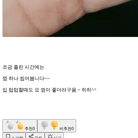
조금 졸린 시간에는
껌 하나 씹어봅니다~~
입 텁텁할때도 요 껌이 좋더라구욤 ~ 히히^^
추천
0
비추천
0