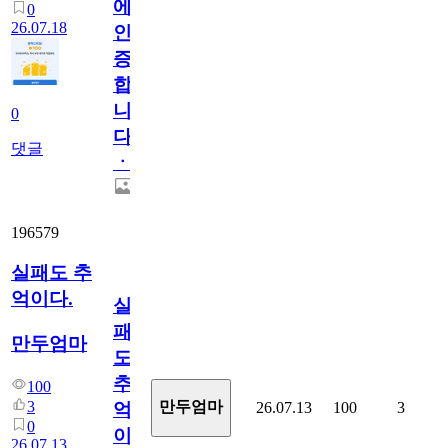
에
0
26.07.18
인
증
합
니
0
다
댓글
ㆍ
196579
실패도 추
억이다.
실
패
만두엄마
도
추
100
3
만두엄마
26.07.13
100
3
억
0
이
26.07.13