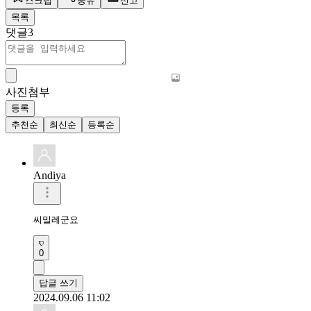
스크랩
공유
신고
목록
댓글
3
사진첨부
등록
추천순
최신순
등록순
Andiya
씨밀레군요
0
답글 쓰기
2024.09.06 11:02