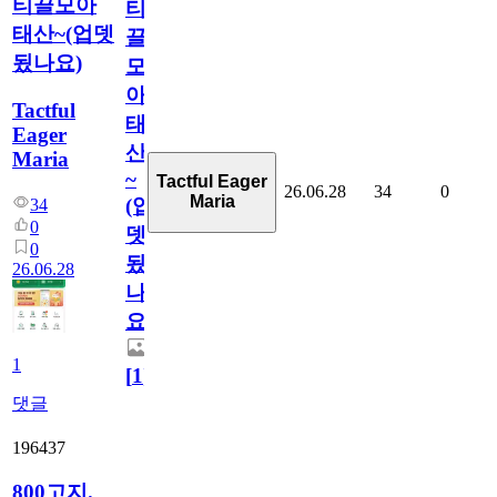
티끌모아
티
태산~(업뎃
끌
됬나요)
모
아
Tactful
태
Eager
산
Maria
~
Tactful Eager
26.06.28
34
0
Maria
(업
34
0
뎃
0
됬
26.06.28
나
요)
1
[
1
]
댓글
196437
800고지.