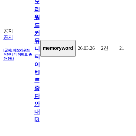
모
리
워
드
공지
커
공지
뮤
26.03.26
2천
21
memoryword
니
[공지] 메모리워드
커뮤니티 이벤트 중
티
단 안내
이
벤
트
중
단
안
내
[
31
]