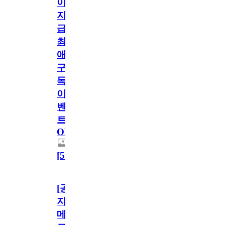
이
지
급!
최
애
구
독
이
벤
트
OPEN!
[
5
]
[공
지]
메