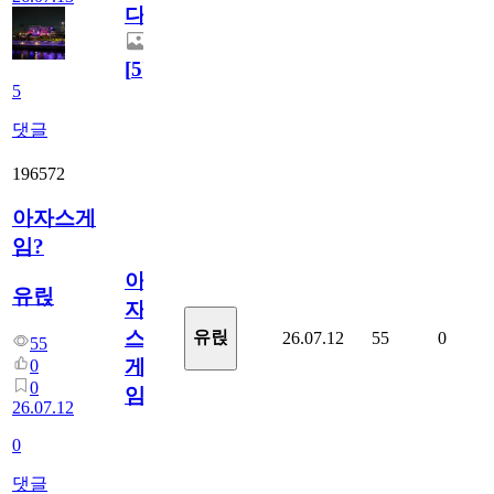
다.
[
5
]
5
댓글
196572
아자스게
임?
아
유릱
자
스
유릱
26.07.12
55
0
55
게
0
0
임?
26.07.12
0
댓글