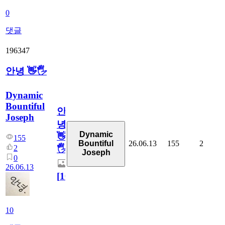
0
댓글
196347
안녕 👋🖐
Dynamic
Bountiful
안
Joseph
녕
Dynamic
👋
155
26.06.13
155
2
Bountiful
2
🖐
Joseph
0
26.06.13
[
10
]
10