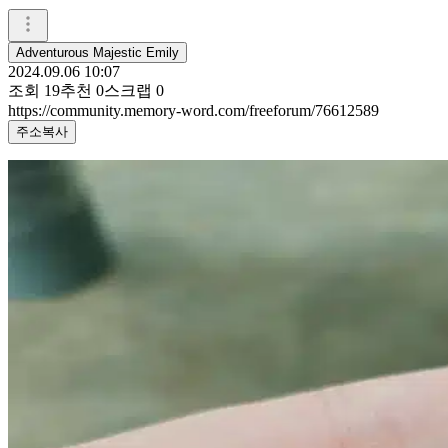
Adventurous Majestic Emily
2024.09.06 10:07
조회
19
추천
0
스크랩
0
https://community.memory-word.com/freeforum/76612589
주소복사