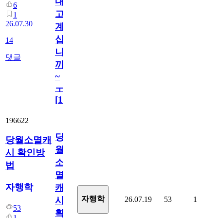
내
6
고
1
26.07.30
계
십
14
니
댓글
까
~
ㅜ
[
14
]
196622
당
당월소멸캐
월
시 확인방
소
법
멸
자행학
캐
자행학
26.07.19
53
1
시
53
확
1