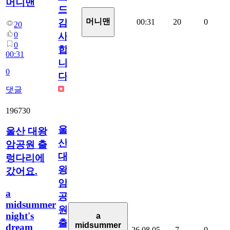
머니맨
드
머니맨
00:31
20
0
감
20
0
사
0
합
00:31
니
0
다
댓글
196730
울
울산 대왕
산
암공원 출
대
렁다리에
왕
갔어요.
암
a
공
midsummer
원
night's
a
출
midsummer
dream
26.08.05
7
0