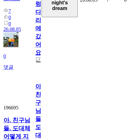
night's
렁
dream
7
다
0
리
0
에
26.08.05
갔
어
요.
0
댓글
아.
친
구
196695
님
들.
아. 친구님
도
들. 도대체
대
어떻게 지