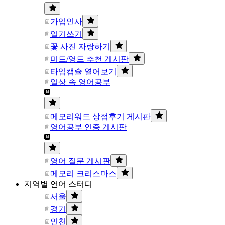
가입인사
일기쓰기
꽃 사진 자랑하기
미드/영드 추천 게시판
타임캡슐 열어보기
일상 속 영어공부
메모리워드 상점후기 게시판
영어공부 인증 게시판
영어 질문 게시판
메모리 크리스마스
지역별 언어 스터디
서울
경기
인천