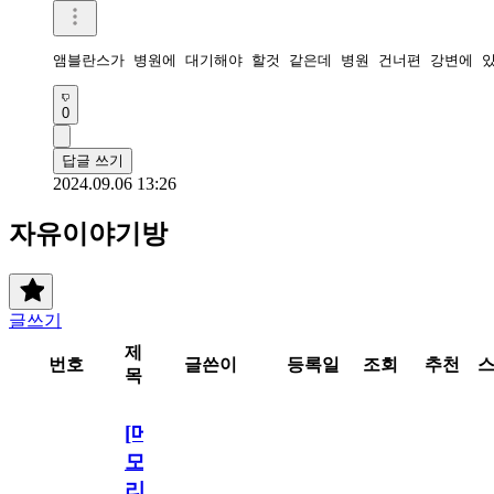
앰블란스가 병원에 대기해야 할것 같은데 병원 건너편 강변에 
0
답글 쓰기
2024.09.06 13:26
자유이야기방
글쓰기
제
번호
글쓴이
등록일
조회
추천
목
[메
모
리