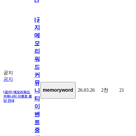
[공
지]
메
모
리
워
드
공지
커
공지
뮤
26.03.26
2천
21
memoryword
니
[공지] 메모리워드
커뮤니티 이벤트 중
티
단 안내
이
벤
트
중