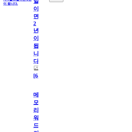
일
이 됩니다.
이
면
2
년
이
됩
니
다.
[
64
]
메
모
리
워
드