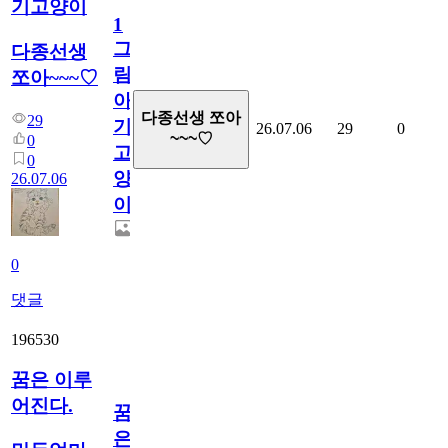
기고양이
1
그
다종선생
림...
쪼아~~~♡
아
다종선생 쪼아
29
기
26.07.06
29
0
~~~♡
0
고
0
양
26.07.06
이
0
댓글
196530
꿈은 이루
어진다.
꿈
은