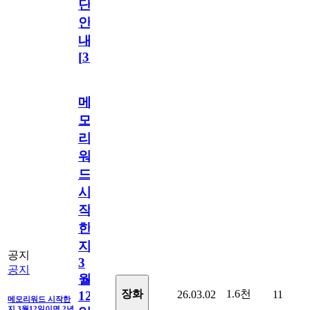
단
안
내
[
31
]
메
모
리
워
드
시
작
한
지
공지
3
공지
월
1.6천
장화
26.03.02
11
12
메모리워드 시작한
지 3월12일이면 2년