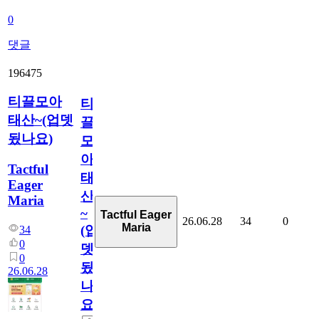
0
댓글
196475
티끌모아
티
태산~(업뎃
끌
됬나요)
모
아
Tactful
태
Eager
산
Maria
~
Tactful Eager
26.06.28
34
0
Maria
(업
34
0
뎃
0
됬
26.06.28
나
요)