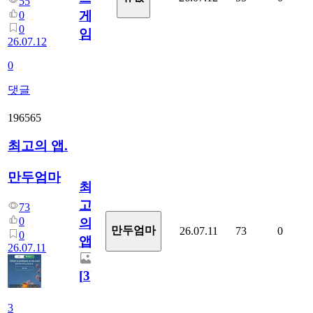
55
게
0
0
임?
26.07.12
0
댓글
196565
최고의 앱.
만두엄마
최
고
73
0
의
만두엄마
26.07.11
73
0
0
앱.
26.07.11
[
3
]
3