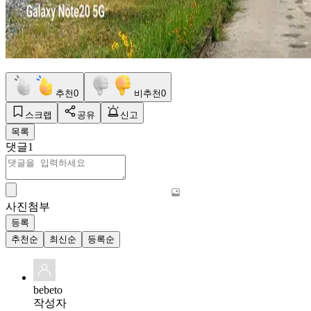
추천
0
비추천
0
스크랩
공유
신고
목록
댓글
1
사진첨부
등록
추천순
최신순
등록순
bebeto
작성자