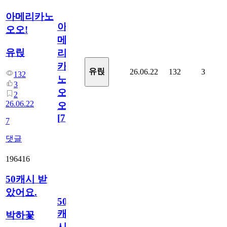
아메리카노
아
오오!
메
유릱
리
카
유릱
26.06.22
132
3
132
노
3
오
2
26.06.22
오!
[
7
]
7
댓글
196416
50캐시 받
았어요.
50
캐
박하꽃
시