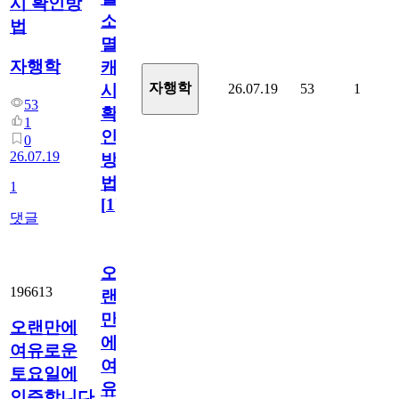
시 확인방
소
법
멸
자행학
캐
자행학
26.07.19
53
1
시
53
확
1
인
0
26.07.19
방
법
1
[
1
]
댓글
오
196613
랜
만
오랜만에
에
여유로운
여
토요일에
유
인증합니다