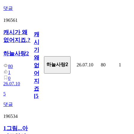
댓글
196561
캐시가 왜
캐
없어지죠.?
시
가
하늘사랑2
왜
하늘사랑2
26.07.10
80
1
없
80
1
어
0
지
26.07.10
죠.?
5
[
5
]
댓글
196534
1그림...아