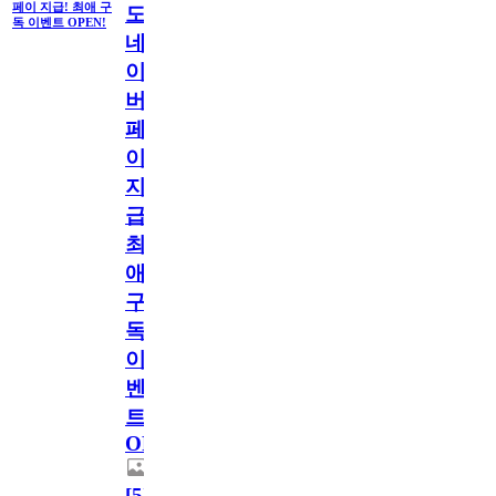
페이 지급! 최애 구
도
독 이벤트 OPEN!
네
이
버
페
이
지
급!
최
애
구
독
이
벤
트
OPEN!
[
5
]