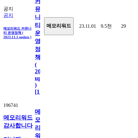
커
뮤
공지
공지
니
티
메모리워드
23.11.01
9.5천
29
메모리워드 커뮤니
운
티 운영정책 (
2023.11.1 update )
영
정
책
(
2023.11.1
update
)
[
110
]
196741
메
메모리워드
모
감사합니다
리
워