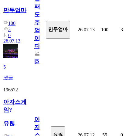
패
만두엄마
도
추
100
3
만두엄마
26.07.13
100
3
억
0
이
26.07.13
다.
[
5
]
5
댓글
196572
아자스게
임?
아
유릱
자
스
유릱
26.07.12
55
0