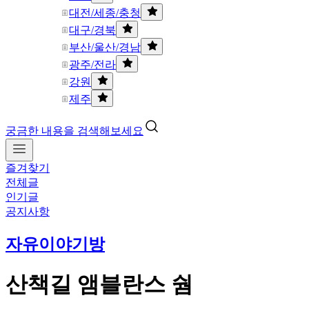
대전/세종/충청
대구/경북
부산/울산/경남
광주/전라
강원
제주
궁금한 내용을 검색해보세요
즐겨찾기
전체글
인기글
공지사항
자유이야기방
산책길 앰블란스 쉄