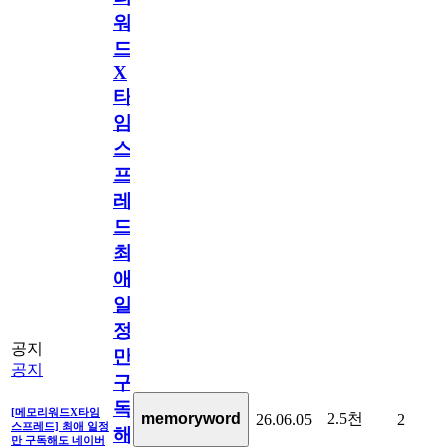
워
드
X
타
임
스
프
레
드]
최
애
일
정
공지
만
공지
구
독
[메모리워드X타임
2.5천
memoryword
26.06.05
2
스프레드] 최애 일정
해
만 구독해도 네이버