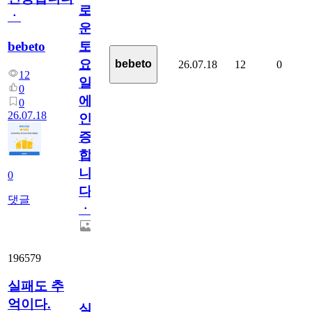
로
ㆍ
운
bebeto
토
요
bebeto
26.07.18
12
0
12
일
0
에
0
26.07.18
인
증
합
니
0
다
댓글
ㆍ
196579
실패도 추
억이다.
실