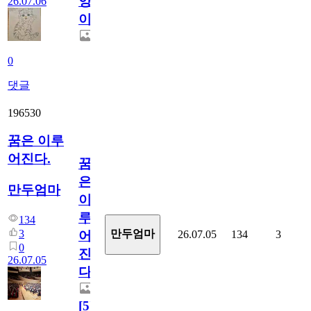
양
26.07.06
이
0
댓글
196530
꿈은 이루
어진다.
꿈
은
만두엄마
이
루
134
3
만두엄마
26.07.05
134
3
어
0
진
26.07.05
다.
[
5
]