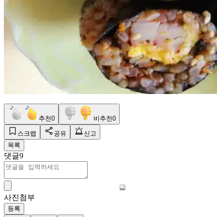
추천
0
비추천
0
스크랩
공유
신고
목록
댓글
9
사진첨부
등록