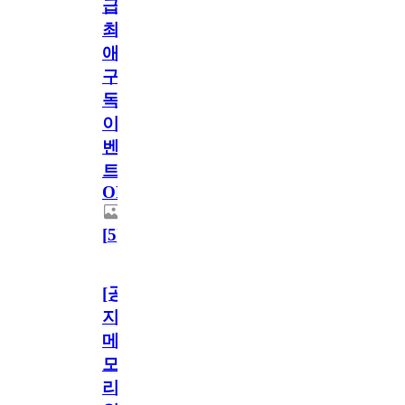
급!
최
애
구
독
이
벤
트
OPEN!
[
5
]
[공
지]
메
모
리