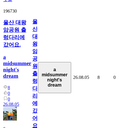
196730
울
울산 대왕
산
암공원 출
대
렁다리에
왕
갔어요.
암
a
공
midsummer
원
night's
a
출
midsummer
dream
26.08.05
8
0
night's
렁
dream
8
다
0
리
0
에
26.08.05
갔
어
요.