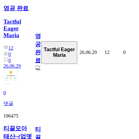
영공 완료
Tactful
Eager
Maria
영
공
12
Tactful Eager
완
26.06.29
12
0
0
Maria
료
0
26.06.29
0
댓글
196475
티끌모아
티
태산~(업뎃
끌