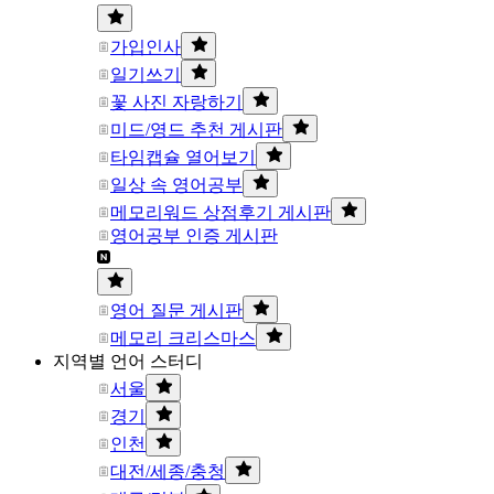
가입인사
일기쓰기
꽃 사진 자랑하기
미드/영드 추천 게시판
타임캡슐 열어보기
일상 속 영어공부
메모리워드 상점후기 게시판
영어공부 인증 게시판
영어 질문 게시판
메모리 크리스마스
지역별 언어 스터디
서울
경기
인천
대전/세종/충청