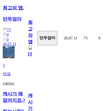
최고의 앱.
만두엄마
최
고
73
0
의
만두엄마
26.07.11
73
0
0
앱.
26.07.11
[
3
]
3
댓글
196561
캐시가 왜
캐
없어지죠.?
시
가