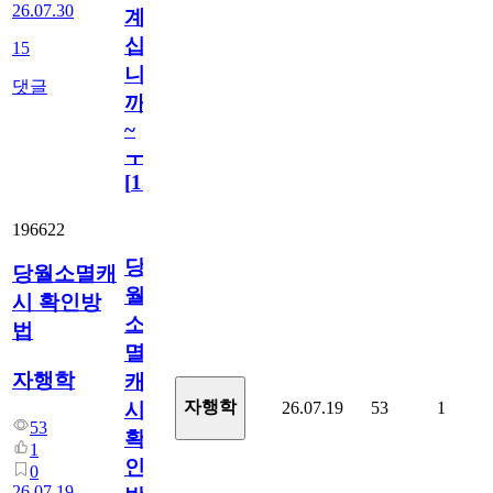
26.07.30
계
십
15
니
댓글
까
~
ㅜ
[
15
]
196622
당
당월소멸캐
월
시 확인방
소
법
멸
자행학
캐
자행학
26.07.19
53
1
시
53
확
1
인
0
26.07.19