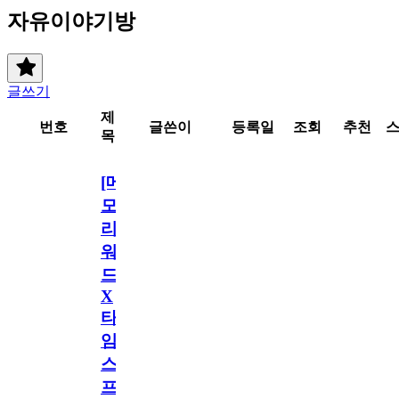
자유이야기방
글쓰기
제
번호
글쓴이
등록일
조회
추천
목
[메
모
리
워
드
X
타
임
스
프