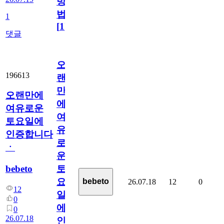
방
법
1
[
1
]
댓글
오
196613
랜
만
오랜만에
에
여유로운
여
토요일에
유
인증합니다
로
ㆍ
운
bebeto
토
요
bebeto
26.07.18
12
0
12
일
0
에
0
26.07.18
인