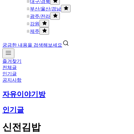
대구/경북
부산/울산/경남
광주/전라
강원
제주
궁금한 내용을 검색해보세요
즐겨찾기
전체글
인기글
공지사항
자유이야기방
인기글
신전김밥