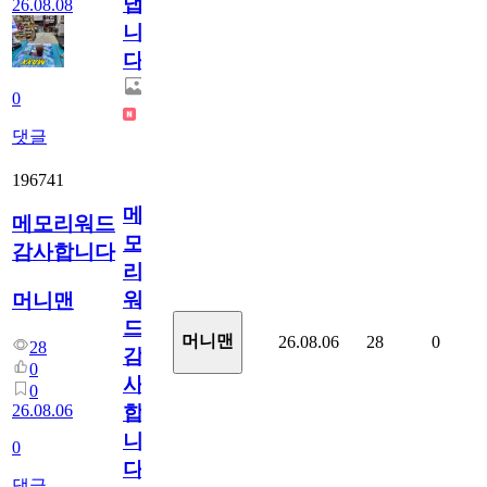
냅
26.08.08
니
다.
0
댓글
196741
메
메모리워드
모
감사합니다
리
워
머니맨
드
머니맨
26.08.06
28
0
28
감
0
사
0
26.08.06
합
니
0
다
댓글