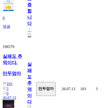
증
합
니
0
다
댓글
ㆍ
196579
실패도 추
억이다.
실
패
만두엄마
도
추
103
3
만두엄마
26.07.13
103
3
억
0
이
26.07.13
다.