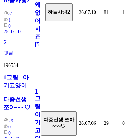
하늘사랑2
왜
하늘사랑2
26.07.10
81
1
없
81
1
어
0
지
26.07.10
죠.?
5
[
5
]
댓글
196534
1그림...아
기고양이
1
그
다종선생
림...
쪼아~~~♡
아
다종선생 쪼아
29
기
26.07.06
29
0
~~~♡
0
고
0