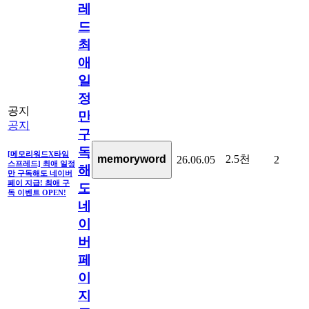
레
드]
최
애
일
정
공지
만
공지
구
독
[메모리워드X타임
2.5천
memoryword
26.06.05
2
스프레드] 최애 일정
해
만 구독해도 네이버
페이 지급! 최애 구
도
독 이벤트 OPEN!
네
이
버
페
이
지