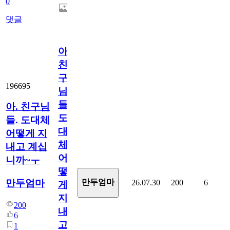
0
댓글
아.
친
구
196695
님
들.
아. 친구님
도
들. 도대체
대
어떻게 지
체
내고 계십
어
니까~ㅜ
떻
만두엄마
만두엄마
26.07.30
200
6
게
지
200
내
6
고
1