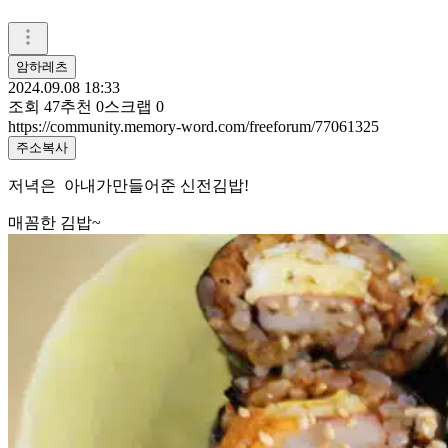
암하레츠
2024.09.08 18:33
조회
47
추천
0
스크랩
0
https://community.memory-word.com/freeforum/77061325
주소복사
저녁은 아내가만들어준 신전김밥!
매꼼한 김밥~