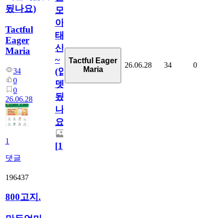
됬나요)
모
아
Tactful
태
Eager
산
Maria
~
Tactful Eager
26.06.28
34
0
Maria
(업
34
0
뎃
0
됬
26.06.28
나
요)
1
[
1
]
댓글
196437
800고지.