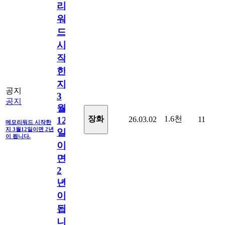
리
워
드
시
작
한
지
공지
3
공지
월
1.6천
장화
26.03.02
11
12
메모리워드 시작한
지 3월12일이면 2년
일
이 됩니다.
이
면
2
년
이
됩
니