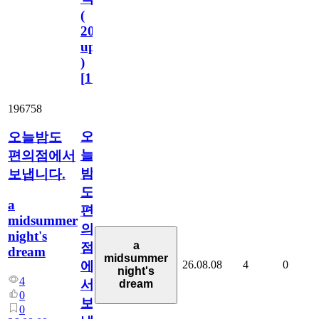
(
2023.11.1
update
)
[
110
]
196758
오
오늘밤도
늘
편의점에서
밤
보냅니다.
도
a
편
midsummer
의
night's
a
점
dream
midsummer
26.08.08
4
0
에
night's
4
서
dream
0
보
0