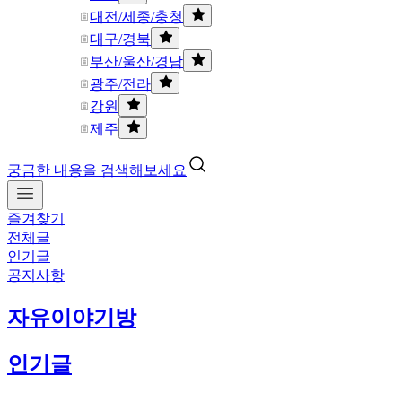
대전/세종/충청
대구/경북
부산/울산/경남
광주/전라
강원
제주
궁금한 내용을 검색해보세요
즐겨찾기
전체글
인기글
공지사항
자유이야기방
인기글