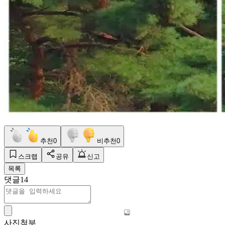
추천
0
비추천
0
스크랩
공유
신고
목록
댓글
14
사진첨부