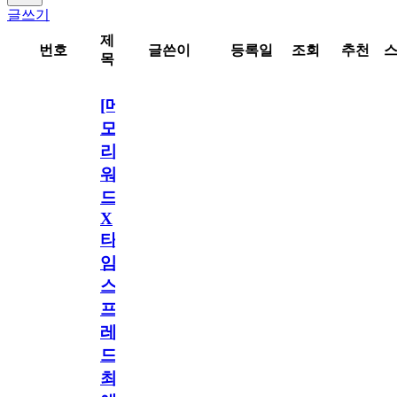
글쓰기
제
번호
글쓴이
등록일
조회
추천
목
[메
모
리
워
드
X
타
임
스
프
레
드]
최