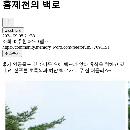
홍제천의 백로
wjddkfbjar
2024.09.08 21:38
조회
45
추천
0
스크랩
0
https://community.memory-word.com/freeforum/77091151
주소복사
홍제 인공폭포 옆 소나무 위에 백로가 앉아 휴식을 취하고 있
네요. 짙푸른 초록색과 하얀 백로가 너무 잘 어울리죠~