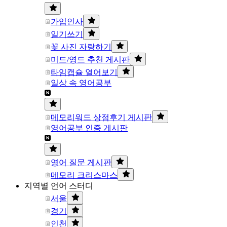
가입인사
일기쓰기
꽃 사진 자랑하기
미드/영드 추천 게시판
타임캡슐 열어보기
일상 속 영어공부
메모리워드 상점후기 게시판
영어공부 인증 게시판
영어 질문 게시판
메모리 크리스마스
지역별 언어 스터디
서울
경기
인천