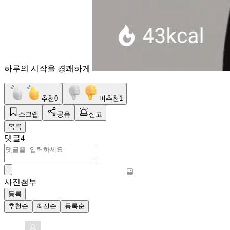
하루의 시작을 경쾌하게
추천
0
비추천
1
스크랩
공유
신고
목록
댓글
4
사진첨부
등록
추천순
최신순
등록순