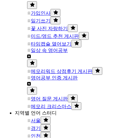
가입인사
일기쓰기
꽃 사진 자랑하기
미드/영드 추천 게시판
타임캡슐 열어보기
일상 속 영어공부
메모리워드 상점후기 게시판
영어공부 인증 게시판
영어 질문 게시판
메모리 크리스마스
지역별 언어 스터디
서울
경기
인천