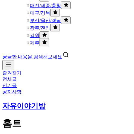
대전/세종/충청
대구/경북
부산/울산/경남
광주/전라
강원
제주
궁금한 내용을 검색해보세요
즐겨찾기
전체글
인기글
공지사항
자유이야기방
홈트