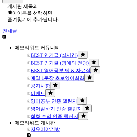
게시판 제목의
아이콘을 선택하면
즐겨찾기에 추가됩니다.
전체글
메모리워드 커뮤니티
BEST 인기글 (실시간)
BEST 인기글 (명예의 전당)
BEST 영어공부 팁 & 자료실
매일 1문장 초보영어회화
공지사항
이벤트
영어공부 인증 챌린지
영어말하기 인증 챌린지
회화 수업 인증 챌린지
메모리워드 게시판
자유이야기방