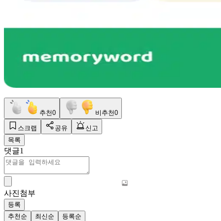
추천
0
비추천
0
스크랩
공유
신고
목록
댓글
1
사진첨부
등록
추천순
최신순
등록순