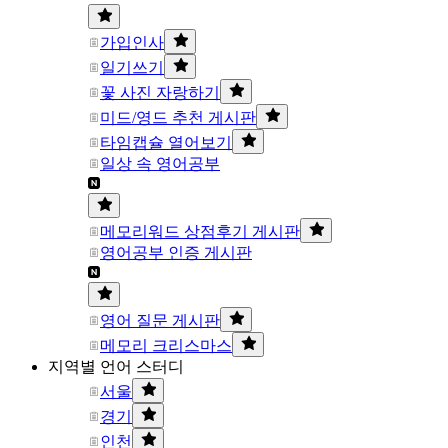
가입인사
일기쓰기
꽃 사진 자랑하기
미드/영드 추천 게시판
타임캡슐 열어보기
일상 속 영어공부
메모리워드 상점후기 게시판
영어공부 인증 게시판
영어 질문 게시판
메모리 크리스마스
지역별 언어 스터디
서울
경기
인천