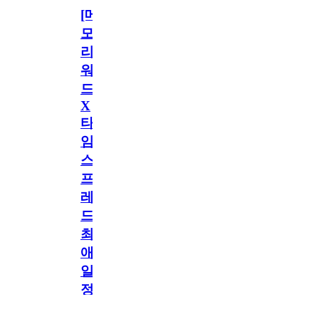
[메
모
리
워
드
X
타
임
스
프
레
드]
최
애
일
정
공지
만
공지