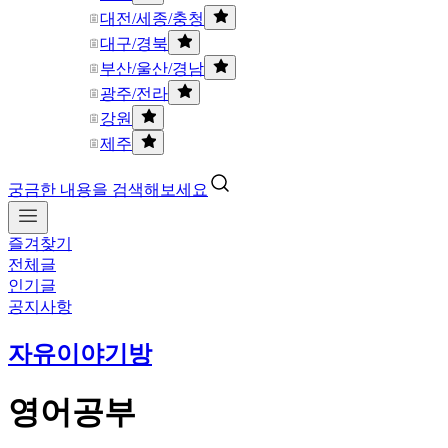
대전/세종/충청
대구/경북
부산/울산/경남
광주/전라
강원
제주
궁금한 내용을 검색해보세요
즐겨찾기
전체글
인기글
공지사항
자유이야기방
영어공부