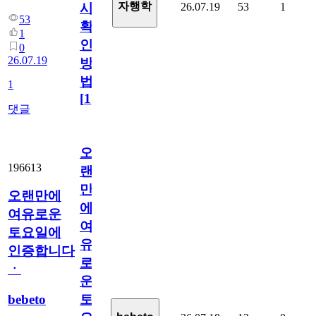
자행학
26.07.19
53
1
시
53
확
1
인
0
26.07.19
방
법
1
[
1
]
댓글
오
196613
랜
만
오랜만에
에
여유로운
여
토요일에
유
인증합니다
로
ㆍ
운
bebeto
토