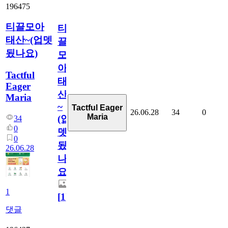
196475
티끌모아
티
태산~(업뎃
끌
됬나요)
모
아
Tactful
태
Eager
산
Maria
~
Tactful Eager
26.06.28
34
0
Maria
(업
34
0
뎃
0
됬
26.06.28
나
요)
1
[
1
]
댓글