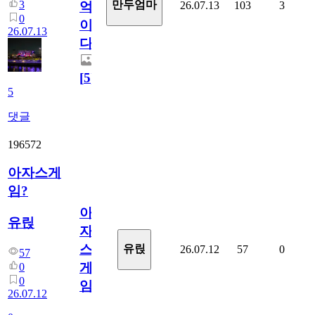
3
만두엄마
26.07.13
103
3
억
0
이
26.07.13
다.
[
5
]
5
댓글
196572
아자스게
임?
아
유릱
자
스
유릱
26.07.12
57
0
57
게
0
0
임?
26.07.12