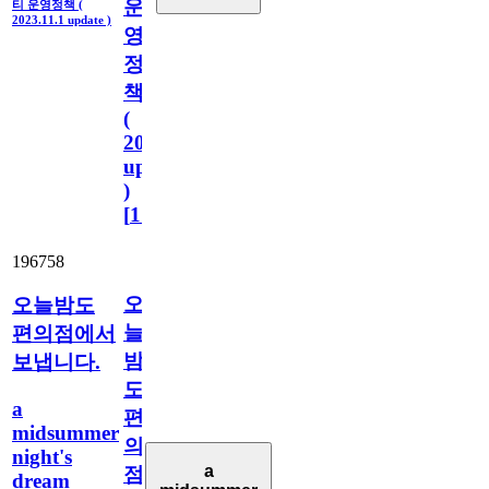
운
티 운영정책 (
2023.11.1 update )
영
정
책
(
2023.11.1
update
)
[
110
]
196758
오
오늘밤도
늘
편의점에서
밤
보냅니다.
도
a
편
midsummer
의
night's
a
점
dream