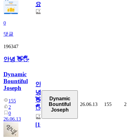
요.
0
댓글
196347
안녕 👋🖐
Dynamic
Bountiful
안
Joseph
녕
Dynamic
👋
155
26.06.13
155
2
Bountiful
2
🖐
Joseph
0
26.06.13
[
10
]