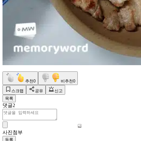
추천
0
비추천
0
스크랩
공유
신고
목록
댓글
2
사진첨부
등록