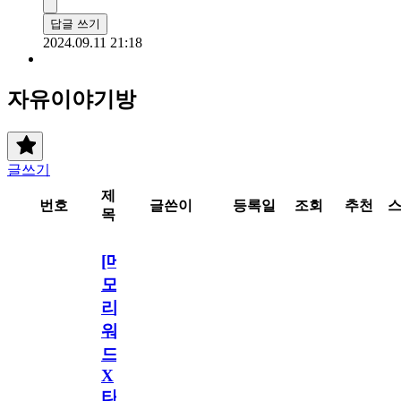
답글 쓰기
2024.09.11 21:18
자유이야기방
글쓰기
제
번호
글쓴이
등록일
조회
추천
목
[메
모
리
워
드
X
타