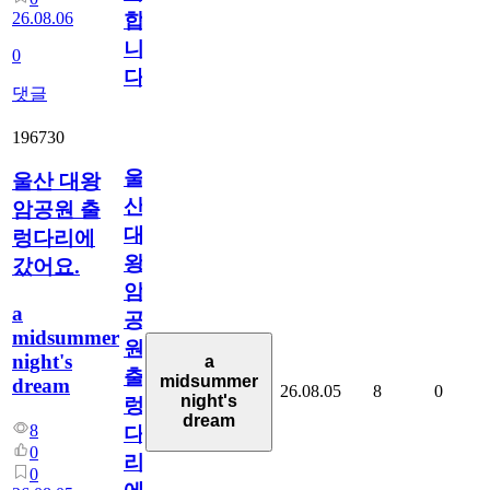
26.08.06
합
니
0
다
댓글
196730
울
울산 대왕
산
암공원 출
대
렁다리에
왕
갔어요.
암
a
공
midsummer
원
night's
a
출
midsummer
dream
26.08.05
8
0
night's
렁
dream
8
다
0
리
0