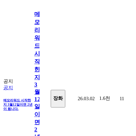
메
모
리
워
드
시
작
한
지
공지
3
공지
월
1.6천
장화
26.03.02
11
12
메모리워드 시작한
지 3월12일이면 2년
일
이 됩니다.
이
면
2