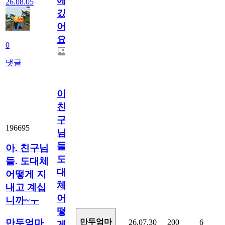
에
26.08.05
갔
어
요.
0
댓글
아.
친
구
196695
님
들.
아. 친구님
도
들. 도대체
대
어떻게 지
체
내고 계십
어
니까~ㅜ
떻
만두엄마
만두엄마
26.07.30
200
6
게