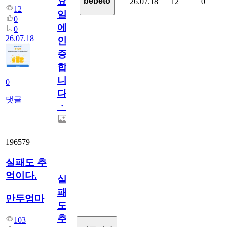
요
bebeto
26.07.18
12
0
12
일
0
에
0
26.07.18
인
증
합
니
0
다
댓글
ㆍ
196579
실패도 추
억이다.
실
패
만두엄마
도
추
103