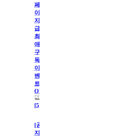
페
이
지
급!
최
애
구
독
이
벤
트
OPEN!
[
5
]
[공
지]