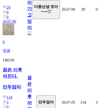
아
다종선생 쪼아
29
기
26.07.06
29
0
~~~♡
0
고
0
양
26.07.06
이
0
댓글
196530
꿈은 이루
어진다.
꿈
은
만두엄마
이
루
134
3
만두엄마
26.07.05
134
3
어
0