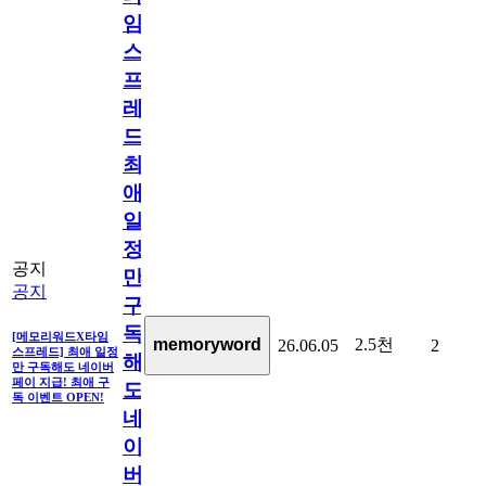
임
스
프
레
드]
최
애
일
정
공지
만
공지
구
독
[메모리워드X타임
2.5천
memoryword
26.06.05
2
스프레드] 최애 일정
해
만 구독해도 네이버
페이 지급! 최애 구
도
독 이벤트 OPEN!
네
이
버