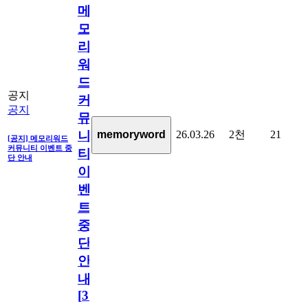
메
모
리
워
드
공지
커
공지
뮤
26.03.26
2천
21
memoryword
니
[공지] 메모리워드
커뮤니티 이벤트 중
티
단 안내
이
벤
트
중
단
안
내
[
31
]