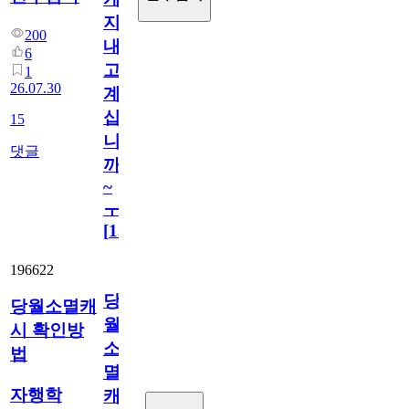
지
200
내
6
고
1
26.07.30
계
십
15
니
댓글
까
~
ㅜ
[
15
]
196622
당
당월소멸캐
월
시 확인방
소
법
멸
자행학
캐