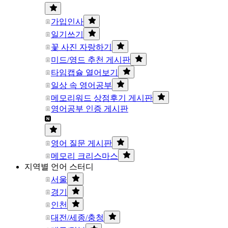
가입인사
일기쓰기
꽃 사진 자랑하기
미드/영드 추천 게시판
타임캡슐 열어보기
일상 속 영어공부
메모리워드 상점후기 게시판
영어공부 인증 게시판
영어 질문 게시판
메모리 크리스마스
지역별 언어 스터디
서울
경기
인천
대전/세종/충청