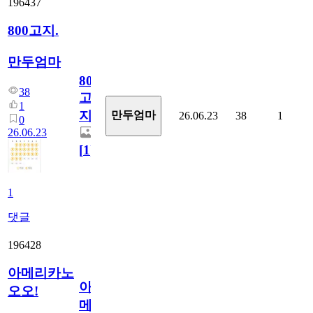
196437
800고지.
만두엄마
800
38
고
1
지.
만두엄마
26.06.23
38
1
0
26.06.23
[
1
]
1
댓글
196428
아메리카노
아
오오!
메