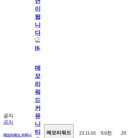
년
이
됩
니
다.
[
64
]
메
모
리
워
드
커
뮤
공지
공지
니
티
메모리워드
23.11.01
9.6천
29
메모리워드 커뮤니