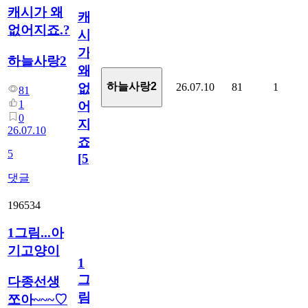
캐시가 왜
캐
없어지죠.?
시
가
하늘사랑2
왜
하늘사랑2
26.07.10
81
1
없
81
1
어
0
지
26.07.10
죠.?
5
[
5
]
댓글
196534
1그림...아
기고양이
1
그
다종선생
림...
쪼아~~~♡