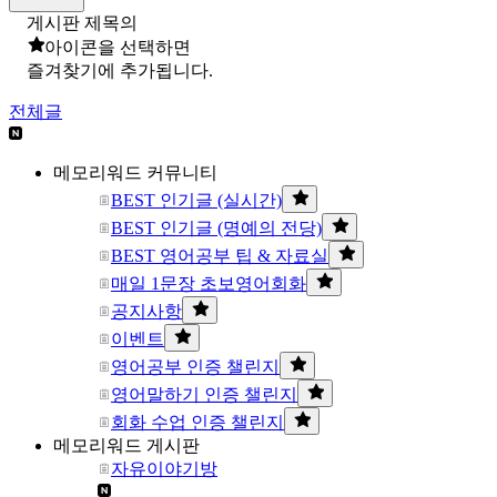
게시판 제목의
아이콘을 선택하면
즐겨찾기에 추가됩니다.
전체글
메모리워드 커뮤니티
BEST 인기글 (실시간)
BEST 인기글 (명예의 전당)
BEST 영어공부 팁 & 자료실
매일 1문장 초보영어회화
공지사항
이벤트
영어공부 인증 챌린지
영어말하기 인증 챌린지
회화 수업 인증 챌린지
메모리워드 게시판
자유이야기방