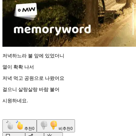
저녁하느라 불 앞에 있었더니
열이 확확 나서
저녁 먹고 공원으로 나왔어요
걸으니 살랑살랑 바람 불어
시원하네요.
추천
0
비추천
0