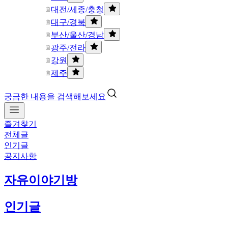
대전/세종/충청
대구/경북
부산/울산/경남
광주/전라
강원
제주
궁금한 내용을 검색해보세요
즐겨찾기
전체글
인기글
공지사항
자유이야기방
인기글