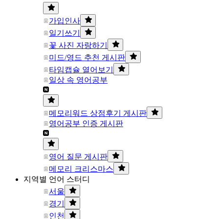
가입인사
일기쓰기
꽃 사진 자랑하기
미드/영드 추천 게시판
타임캡슐 열어보기
일상 속 영어공부
메모리워드 상점후기 게시판
영어공부 인증 게시판
영어 질문 게시판
메모리 크리스마스
지역별 언어 스터디
서울
경기
인천