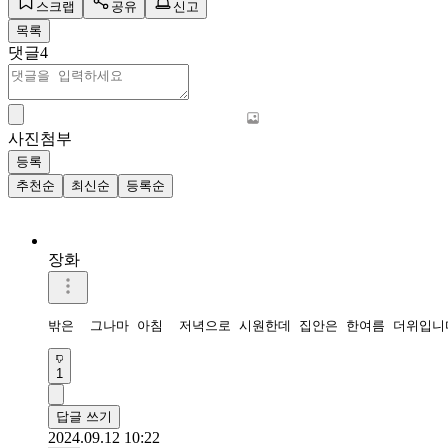
스크랩
공유
신고
목록
댓글
4
사진첨부
등록
추천순
최신순
등록순
장화
밖은  그나마 아침  저녁으로 시원한데 집안은 한여름 더위입니
1
답글 쓰기
2024.09.12 10:22