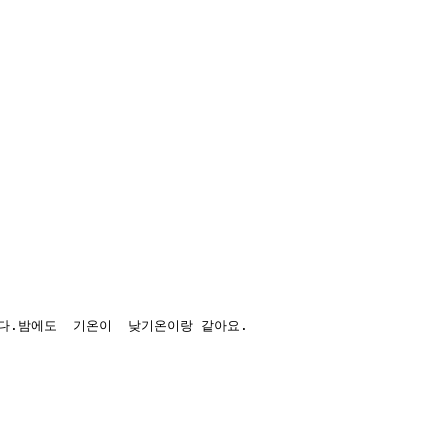
다.밤에도  기온이  낮기온이랑 같아요.