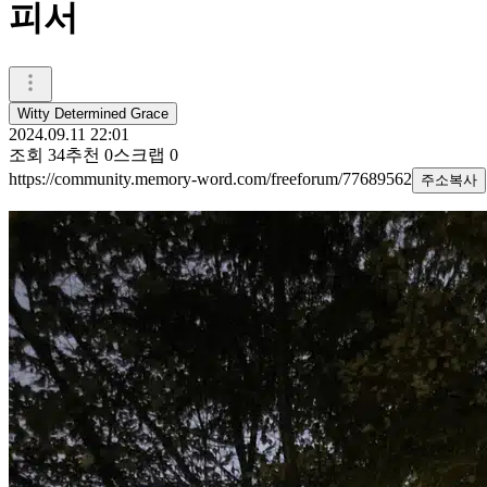
피서
Witty Determined Grace
2024.09.11 22:01
조회
34
추천
0
스크랩
0
https://community.memory-word.com/freeforum/77689562
주소복사