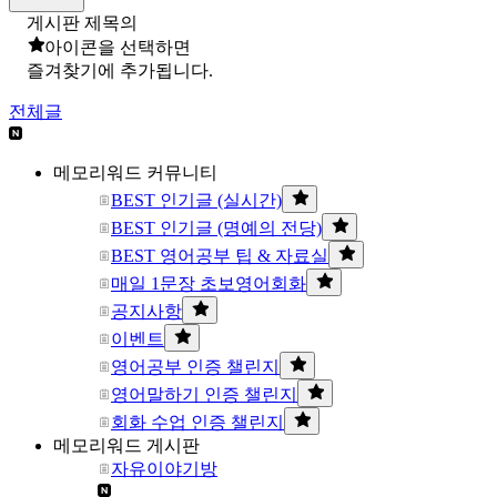
게시판 제목의
아이콘을 선택하면
즐겨찾기에 추가됩니다.
전체글
메모리워드 커뮤니티
BEST 인기글 (실시간)
BEST 인기글 (명예의 전당)
BEST 영어공부 팁 & 자료실
매일 1문장 초보영어회화
공지사항
이벤트
영어공부 인증 챌린지
영어말하기 인증 챌린지
회화 수업 인증 챌린지
메모리워드 게시판
자유이야기방