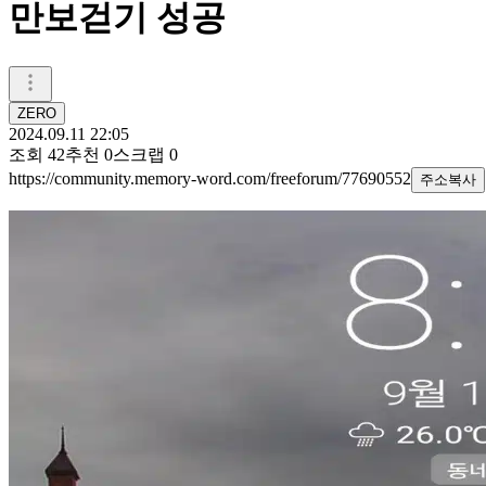
만보걷기 성공
ZERO
2024.09.11 22:05
조회
42
추천
0
스크랩
0
https://community.memory-word.com/freeforum/77690552
주소복사