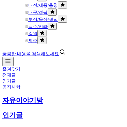
대전/세종/충청
대구/경북
부산/울산/경남
광주/전라
강원
제주
궁금한 내용을 검색해보세요
즐겨찾기
전체글
인기글
공지사항
자유이야기방
인기글