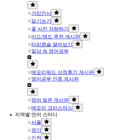
가입인사
일기쓰기
꽃 사진 자랑하기
미드/영드 추천 게시판
타임캡슐 열어보기
일상 속 영어공부
메모리워드 상점후기 게시판
영어공부 인증 게시판
영어 질문 게시판
메모리 크리스마스
지역별 언어 스터디
서울
경기
인천