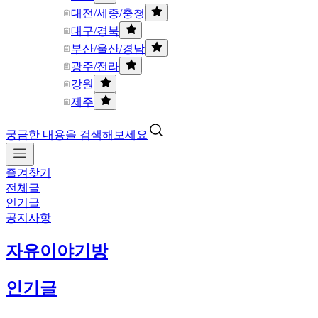
대전/세종/충청
대구/경북
부산/울산/경남
광주/전라
강원
제주
궁금한 내용을 검색해보세요
즐겨찾기
전체글
인기글
공지사항
자유이야기방
인기글