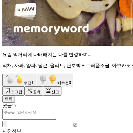
요즘 먹거리에 나태해지는 나를 반성하며...
적채, 사과, 양파, 당근, 올리브, 단호박 + 트러플소금, 아보카도
추천
1
비추천
0
스크랩
공유
신고
목록
댓글
17
사진첨부