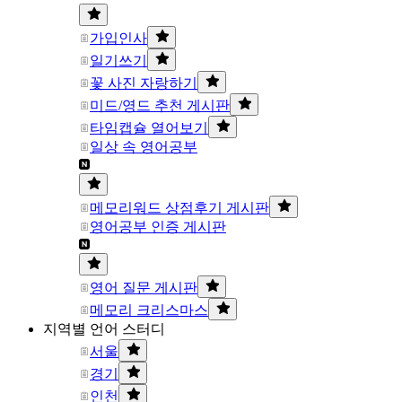
가입인사
일기쓰기
꽃 사진 자랑하기
미드/영드 추천 게시판
타임캡슐 열어보기
일상 속 영어공부
메모리워드 상점후기 게시판
영어공부 인증 게시판
영어 질문 게시판
메모리 크리스마스
지역별 언어 스터디
서울
경기
인천