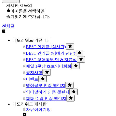
게시판 제목의
아이콘을 선택하면
즐겨찾기에 추가됩니다.
전체글
메모리워드 커뮤니티
BEST 인기글 (실시간)
BEST 인기글 (명예의 전당)
BEST 영어공부 팁 & 자료실
매일 1문장 초보영어회화
공지사항
이벤트
영어공부 인증 챌린지
영어말하기 인증 챌린지
회화 수업 인증 챌린지
메모리워드 게시판
자유이야기방