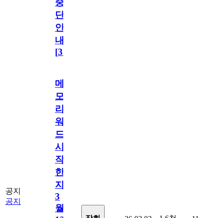
중
단
안
내
[
31
]
메
모
리
워
드
시
작
한
지
공지
3
공지
월