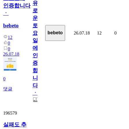
유
인증합니다
로
ㆍ
운
bebeto
토
요
bebeto
26.07.18
12
0
12
일
0
에
0
26.07.18
인
증
합
니
0
다
댓글
ㆍ
196579
실패도 추