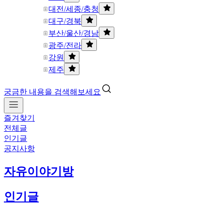
대전/세종/충청
대구/경북
부산/울산/경남
광주/전라
강원
제주
궁금한 내용을 검색해보세요
즐겨찾기
전체글
인기글
공지사항
자유이야기방
인기글