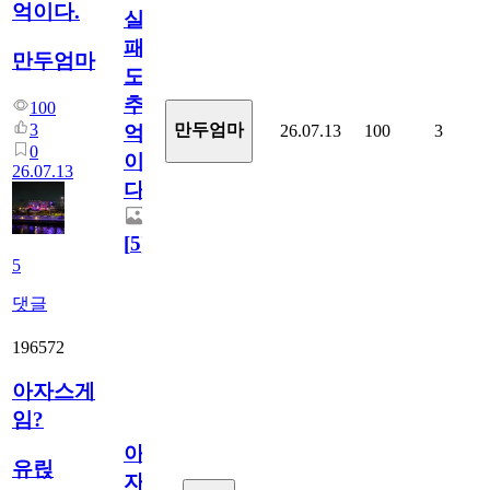
억이다.
실
패
만두엄마
도
추
100
3
만두엄마
26.07.13
100
3
억
0
이
26.07.13
다.
[
5
]
5
댓글
196572
아자스게
임?
아
유릱
자