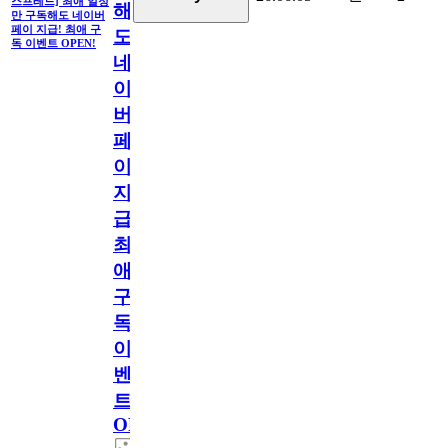
스프레드] 최애 일정
해
만 구독해도 네이버
페이 지급! 최애 구
도
독 이벤트 OPEN!
네
이
버
페
이
지
급!
최
애
구
독
이
벤
트
OPEN!