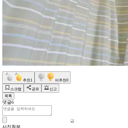
추천
1
비추천
0
스크랩
공유
신고
목록
댓글
6
사진첨부