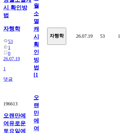
월
시 확인방
소
법
멸
자행학
캐
자행학
26.07.19
53
1
시
53
확
1
인
0
26.07.19
방
법
1
[
1
]
댓글
오
196613
랜
만
오랜만에
에
여유로운
여
토요일에