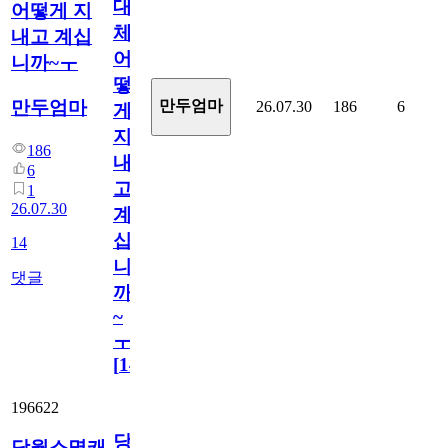
대
어떻게 지
체
내고 계십
어
니까~ㅜ
떻
만두엄마
만두엄마
26.07.30
186
6
게
지
186
내
6
고
1
26.07.30
계
십
14
니
댓글
까
~
ㅜ
[
14
]
196622
당
당월소멸캐