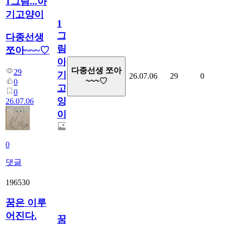
1그림...아
기고양이
1
그
다종선생
림...
쪼아~~~♡
아
다종선생 쪼아
29
기
26.07.06
29
0
~~~♡
0
고
0
양
26.07.06
이
0
댓글
196530
꿈은 이루
어진다.
꿈