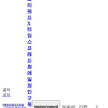
리
워
드
X
타
임
스
프
레
드]
최
애
일
정
공지
만
공지
구
독
[메모리워드X타임
2.5천
memoryword
26.06.05
2