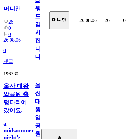
리
워
머니맨
드
머니맨
26.08.06
26
0
26
감
0
사
0
26.08.06
합
니
0
다
댓글
196730
울
울산 대왕
산
암공원 출
대
렁다리에
왕
갔어요.
암
a
공
midsummer
원
night's
a