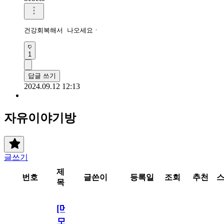
건강회복해서 나오세요ㆍ 
1
답글 쓰기
2024.09.12 12:13
자유이야기방
글쓰기
제
번호
글쓴이
등록일
조회
추천
목
[메
모