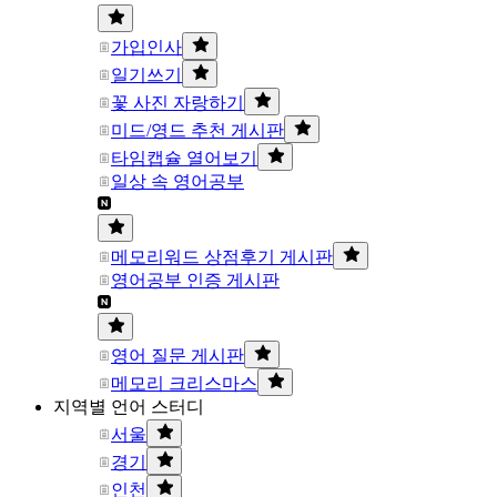
가입인사
일기쓰기
꽃 사진 자랑하기
미드/영드 추천 게시판
타임캡슐 열어보기
일상 속 영어공부
메모리워드 상점후기 게시판
영어공부 인증 게시판
영어 질문 게시판
메모리 크리스마스
지역별 언어 스터디
서울
경기
인천