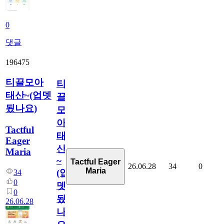
0
댓글
196475
티끌모아
티
태산~(업뎃
끌
됬나요)
모
아
Tactful
태
Eager
산
Maria
~
Tactful Eager
26.06.28
34
0
Maria
(업
34
0
뎃
0
됬
26.06.28
나