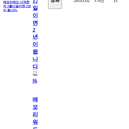
1.6천
장화
26.03.02
11
12
메모리워드 시작한
지 3월12일이면 2년
일
이 됩니다.
이
면
2
년
이
됩
니
다.
[
64
]
메
모
리
워