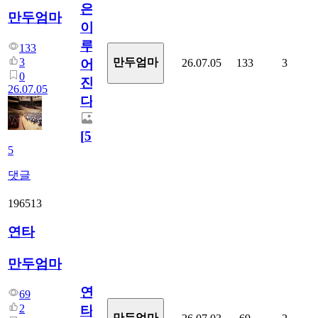
은
만두엄마
이
루
133
3
만두엄마
26.07.05
133
3
어
0
진
26.07.05
다.
[
5
]
5
댓글
196513
연타
만두엄마
연
69
2
타
만두엄마