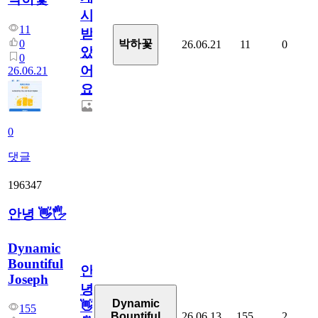
시
11
받
0
박하꽃
26.06.21
11
0
았
0
어
26.06.21
요.
0
댓글
196347
안녕 👋🖐
Dynamic
Bountiful
안
Joseph
녕
Dynamic
👋
155
26.06.13
155
2
Bountiful