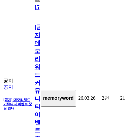
[
5
]
[공
지]
메
모
리
워
드
공지
커
공지
뮤
26.03.26
2천
21
memoryword
니
[공지] 메모리워드
커뮤니티 이벤트 중
티
단 안내
이
벤
트