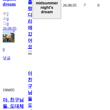
출
midsummer
dream
26.08.05
7
0
night's
렁
dream
7
다
0
리
0
에
26.08.05
갔
어
요.
0
댓글
아.
친
구
196695
님
들.
아. 친구님
도
들. 도대체