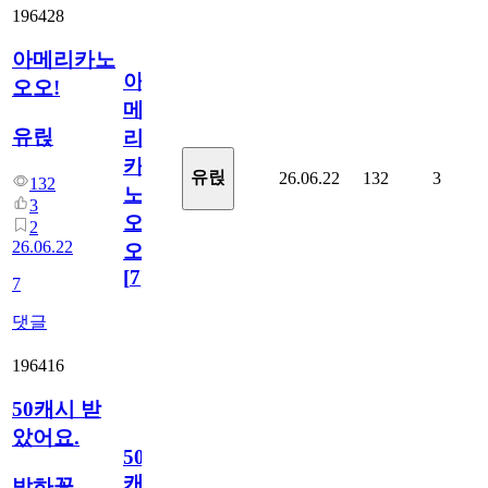
196428
아메리카노
아
오오!
메
유릱
리
카
유릱
26.06.22
132
3
132
노
3
오
2
26.06.22
오!
[
7
]
7
댓글
196416
50캐시 받
았어요.
50
캐
박하꽃