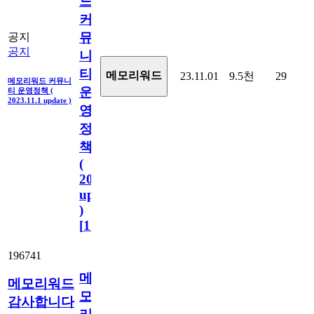
드
커
뮤
공지
공지
니
티
메모리워드
23.11.01
9.5천
29
메모리워드 커뮤니
운
티 운영정책 (
2023.11.1 update )
영
정
책
(
2023.11.1
update
)
[
110
]
196741
메
메모리워드
모
감사합니다