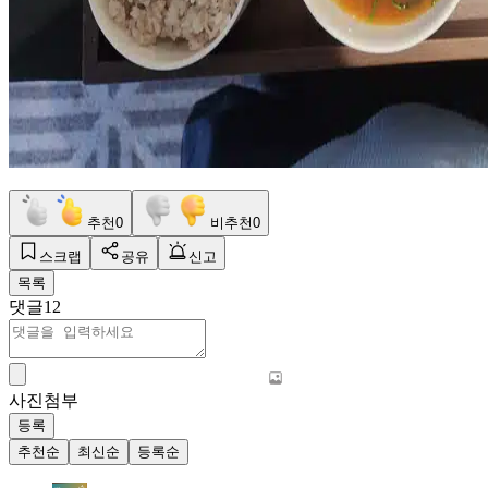
추천
0
비추천
0
스크랩
공유
신고
목록
댓글
12
사진첨부
등록
추천순
최신순
등록순