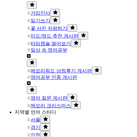
가입인사
일기쓰기
꽃 사진 자랑하기
미드/영드 추천 게시판
타임캡슐 열어보기
일상 속 영어공부
메모리워드 상점후기 게시판
영어공부 인증 게시판
영어 질문 게시판
메모리 크리스마스
지역별 언어 스터디
서울
경기
인천