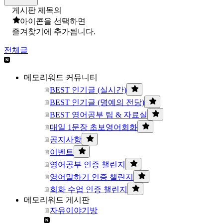
게시판 제목의
아이콘을 선택하면
즐겨찾기에 추가됩니다.
전체글
메모리워드 커뮤니티
BEST 인기글 (실시간)
BEST 인기글 (명예의 전당)
BEST 영어공부 팁 & 자료실
매일 1문장 초보영어회화
공지사항
이벤트
영어공부 인증 챌린지
영어말하기 인증 챌린지
회화 수업 인증 챌린지
메모리워드 게시판
자유이야기방