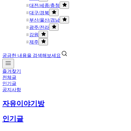
대전/세종/충청
대구/경북
부산/울산/경남
광주/전라
강원
제주
궁금한 내용을 검색해보세요
즐겨찾기
전체글
인기글
공지사항
자유이야기방
인기글