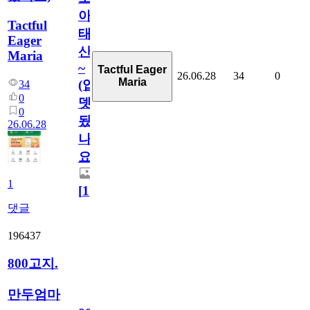
아
Tactful
태
Eager
산
Maria
~
Tactful Eager
26.06.28
34
0
Maria
(업
34
0
뎃
0
됬
26.06.28
나
요)
1
[
1
]
댓글
196437
800고지.
만두엄마