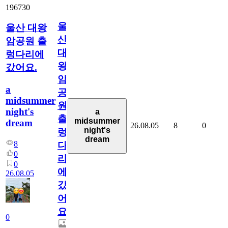
196730
울
울산 대왕
산
암공원 출
대
렁다리에
왕
갔어요.
암
a
공
midsummer
원
night's
a
출
midsummer
dream
26.08.05
8
0
night's
렁
dream
8
다
0
리
0
에
26.08.05
갔
어
요.
0