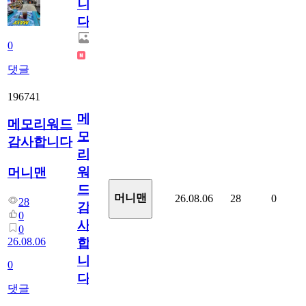
니
다.
0
댓글
196741
메
메모리워드
모
감사합니다
리
워
머니맨
드
머니맨
26.08.06
28
0
28
감
0
사
0
26.08.06
합
니
0
다
댓글