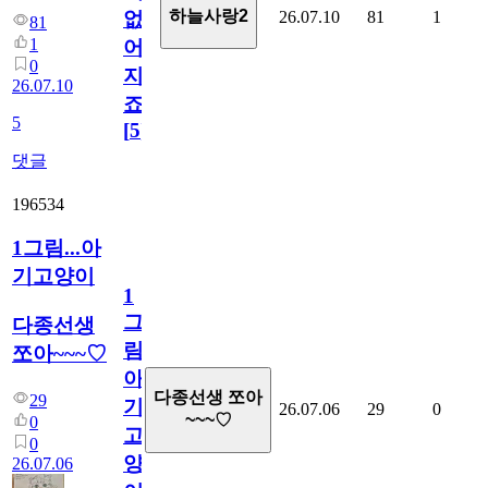
하늘사랑2
26.07.10
81
1
없
81
1
어
0
지
26.07.10
죠.?
5
[
5
]
댓글
196534
1그림...아
기고양이
1
그
다종선생
림...
쪼아~~~♡
아
다종선생 쪼아
29
기
26.07.06
29
0
~~~♡
0
고
0
양
26.07.06