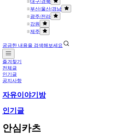
대구/경북
부산/울산/경남
광주/전라
강원
제주
궁금한 내용을 검색해보세요
즐겨찾기
전체글
인기글
공지사항
자유이야기방
인기글
안심카츠