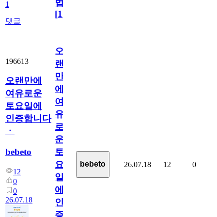
법
1
[
1
]
댓글
오
196613
랜
만
오랜만에
에
여유로운
여
토요일에
유
인증합니다
로
ㆍ
운
bebeto
토
요
bebeto
26.07.18
12
0
12
일
0
에
0
26.07.18
인
증