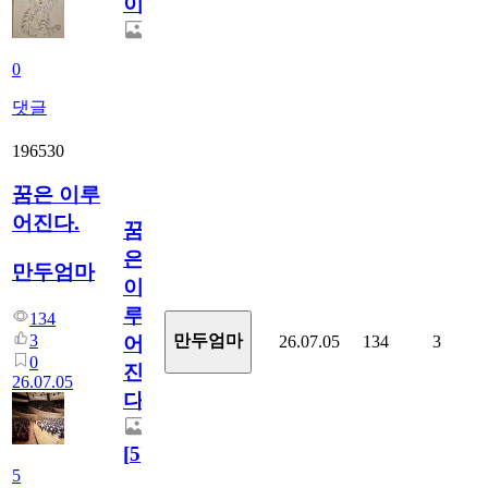
이
0
댓글
196530
꿈은 이루
어진다.
꿈
은
만두엄마
이
루
134
3
만두엄마
26.07.05
134
3
어
0
진
26.07.05
다.
[
5
]
5