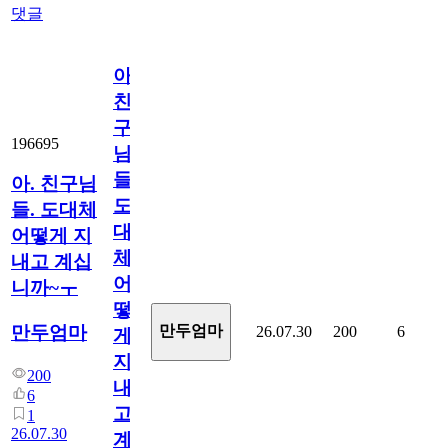
댓글
아.
친
구
196695
님
들.
아. 친구님
도
들. 도대체
대
어떻게 지
체
내고 계십
어
니까~ㅜ
떻
만두엄마
만두엄마
26.07.30
200
6
게
지
200
내
6
고
1
26.07.30
계