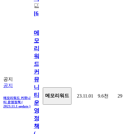
[
64
]
메
모
리
워
드
커
뮤
공지
공지
니
티
메모리워드
23.11.01
9.6천
29
메모리워드 커뮤니
운
티 운영정책 (
2023.11.1 update )
영
정
책
(