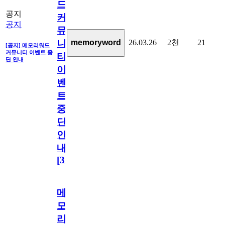
드
공지
커
공지
뮤
26.03.26
2천
21
memoryword
니
[공지] 메모리워드
커뮤니티 이벤트 중
티
단 안내
이
벤
트
중
단
안
내
[
31
]
메
모
리