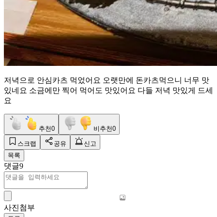
저녁으로 안심카츠 먹었어요 오랫만에 돈카츠먹으니 너무 맛
있네요 소금에만 찍어 먹어도 맛있어요 다들 저녁 맛있게 드세
요
추천
0
비추천
0
스크랩
공유
신고
목록
댓글
9
사진첨부