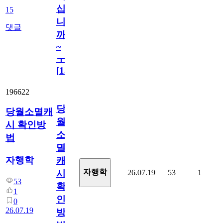
십
15
니
댓글
까
~
ㅜ
[
15
]
196622
당
당월소멸캐
월
시 확인방
소
법
멸
자행학
캐
자행학
26.07.19
53
1
시
53
확
1
인
0
26.07.19
방