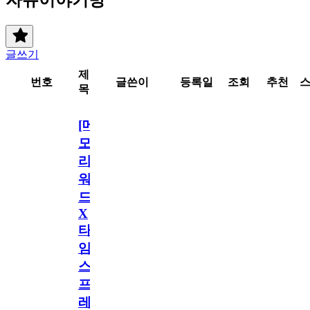
글쓰기
제
번호
글쓴이
등록일
조회
추천
목
[메
모
리
워
드
X
타
임
스
프
레