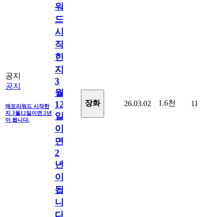
워
드
시
작
한
지
공지
3
공지
월
1.6천
장화
26.03.02
11
12
메모리워드 시작한
지 3월12일이면 2년
일
이 됩니다.
이
면
2
년
이
됩
니
다.