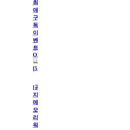
최
애
구
독
이
벤
트
OPEN!
[
5
]
[공
지]
메
모
리
워