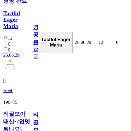
영공 완료
Tactful
Eager
Maria
영
공
12
Tactful Eager
완
26.06.29
12
0
0
Maria
료
0
26.06.29
0
댓글
196475
티끌모아
티
태산~(업뎃
끌
됬나요)
모