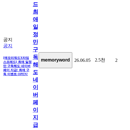
드]
최
애
일
정
공지
만
공지
구
독
[메모리워드X타임
2.5천
memoryword
26.06.05
2
스프레드] 최애 일정
해
만 구독해도 네이버
페이 지급! 최애 구
도
독 이벤트 OPEN!
네
이
버
페
이
지
급!