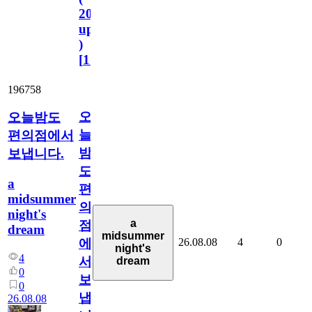
2023.11.1
update
)
[
110
]
196758
오
오늘밤도
늘
편의점에서
밤
보냅니다.
도
a
편
midsummer
의
night's
a
점
dream
midsummer
26.08.08
4
0
에
night's
4
서
dream
0
보
0
냅
26.08.08