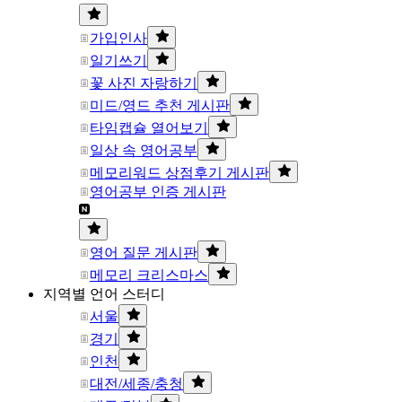
가입인사
일기쓰기
꽃 사진 자랑하기
미드/영드 추천 게시판
타임캡슐 열어보기
일상 속 영어공부
메모리워드 상점후기 게시판
영어공부 인증 게시판
영어 질문 게시판
메모리 크리스마스
지역별 언어 스터디
서울
경기
인천
대전/세종/충청