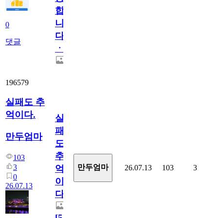
합
니
0
다
댓글
ㆍ
196579
실패도 추
억이다.
실
패
만두엄마
도
추
103
3
만두엄마
26.07.13
103
3
억
0
이
26.07.13
다.
[
5
]