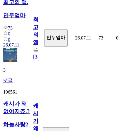
최고의 앱.
만두엄마
최
고
73
0
의
만두엄마
26.07.11
73
0
0
앱.
26.07.11
[
3
]
3
댓글
196561
캐시가 왜
캐
없어지죠.?
시
가
하늘사랑2
왜