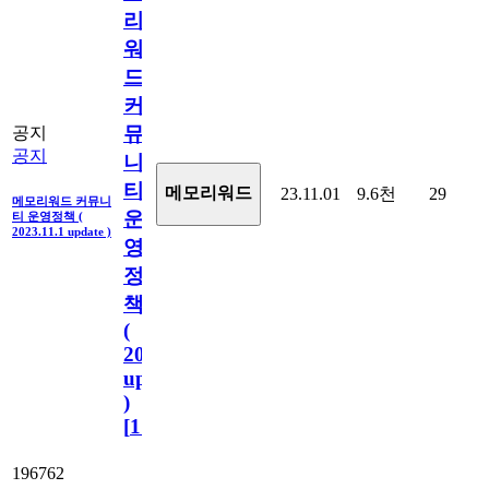
리
워
드
커
뮤
공지
공지
니
티
메모리워드
23.11.01
9.6천
29
메모리워드 커뮤니
운
티 운영정책 (
2023.11.1 update )
영
정
책
(
2023.11.1
update
)
[
110
]
196762