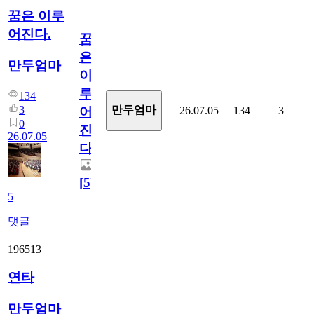
꿈은 이루
어진다.
꿈
은
만두엄마
이
루
134
3
만두엄마
26.07.05
134
3
어
0
진
26.07.05
다.
[
5
]
5
댓글
196513
연타
만두엄마