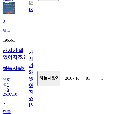
[
3
]
3
댓글
196561
캐시가 왜
캐
없어지죠.?
시
가
하늘사랑2
왜
하늘사랑2
26.07.10
81
1
없
81
1
어
0
지
26.07.10
죠.?
5
[
5
]
댓글