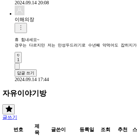
2024.09.14 20:08
이해의장
휴 힘내세요~ 

경우는 다르지만 저는 만성두드러기로 수년째 약먹어도 잡히지가
1
답글 쓰기
2024.09.14 17:44
자유이야기방
글쓰기
제
번호
글쓴이
등록일
조회
추천
목