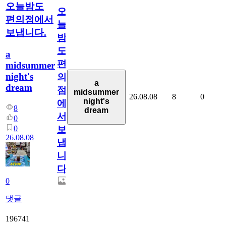
오늘밤도
오
편의점에서
늘
보냅니다.
밤
도
a
편
midsummer
night's
의
a
dream
점
midsummer
26.08.08
8
0
night's
에
8
dream
서
0
0
보
26.08.08
냅
니
다.
0
댓글
196741