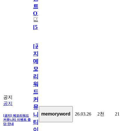
트
OPEN!
[
5
]
[공
지]
메
모
리
워
드
공지
커
공지
뮤
26.03.26
2천
21
memoryword
니
[공지] 메모리워드
커뮤니티 이벤트 중
티
단 안내
이