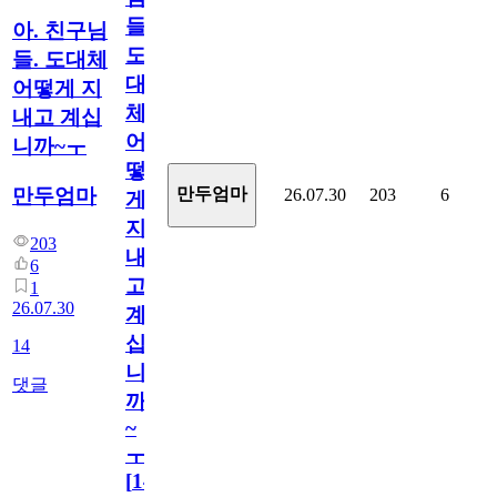
들.
아. 친구님
도
들. 도대체
대
어떻게 지
체
내고 계십
어
니까~ㅜ
떻
만두엄마
만두엄마
26.07.30
203
6
게
지
203
내
6
고
1
26.07.30
계
십
14
니
댓글
까
~
ㅜ
[
14
]