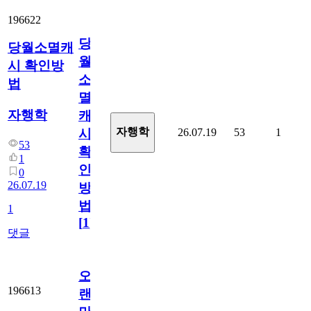
196622
당
당월소멸캐
월
시 확인방
소
법
멸
자행학
캐
자행학
26.07.19
53
1
시
53
확
1
인
0
26.07.19
방
법
1
[
1
]
댓글
오
196613
랜