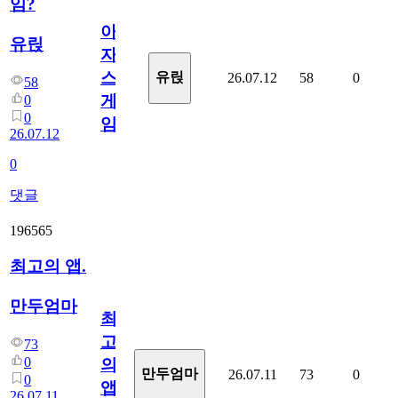
임?
아
유릱
자
스
유릱
26.07.12
58
0
58
게
0
0
임?
26.07.12
0
댓글
196565
최고의 앱.
만두엄마
최
고
73
0
의
만두엄마
26.07.11
73
0
0
앱.
26.07.11