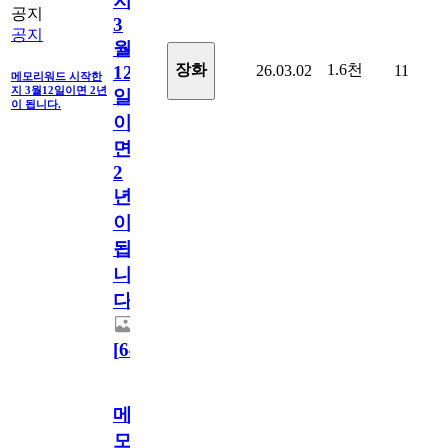
지
공지
3
공지
월
1.6천
장화
26.03.02
11
12
메모리워드 시작한
지 3월12일이면 2년
일
이 됩니다.
이
면
2
년
이
됩
니
다.
[
64
]
메
모