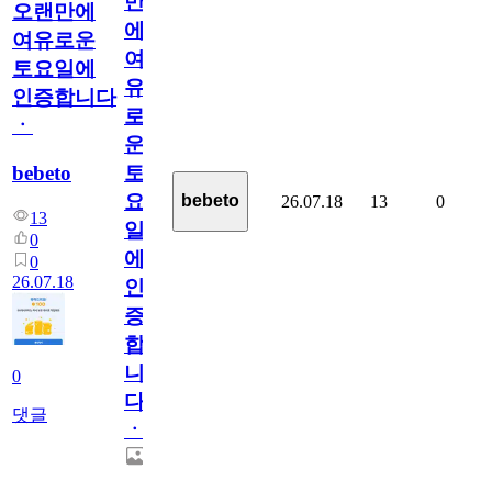
만
오랜만에
에
여유로운
여
토요일에
유
인증합니다
로
ㆍ
운
bebeto
토
요
bebeto
26.07.18
13
0
13
일
0
에
0
26.07.18
인
증
합
니
0
다
댓글
ㆍ