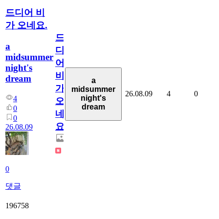
드디어 비
가 오네요.
드
a
디
midsummer
어
night's
비
dream
a
가
midsummer
26.08.09
4
0
night's
4
오
dream
0
네
0
요.
26.08.09
0
댓글
196758