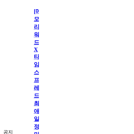
[메
모
리
워
드
X
타
임
스
프
레
드]
최
애
일
정
공지