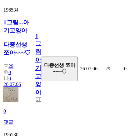
196534
1그림...아
기고양이
1
그
다종선생
림...
쪼아~~~♡
아
다종선생 쪼아
29
기
26.07.06
29
0
~~~♡
0
고
0
양
26.07.06
이
0
댓글
196530