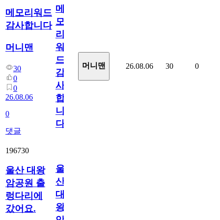
메
메모리워드
모
감사합니다
리
워
머니맨
드
머니맨
26.08.06
30
0
30
감
0
사
0
26.08.06
합
니
0
다
댓글
196730
울
울산 대왕
산
암공원 출
대
렁다리에
왕
갔어요.
암