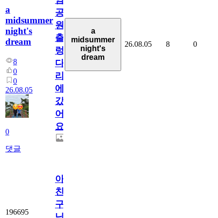
a
공
midsummer
원
night's
a
출
midsummer
dream
26.08.05
8
0
night's
렁
dream
8
다
0
리
0
에
26.08.05
갔
어
요.
0
댓글
아.
친
구
196695
님