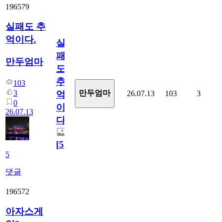
196579
실패도 추
억이다.
실
패
만두엄마
도
추
103
3
만두엄마
26.07.13
103
3
억
0
이
26.07.13
다.
[
5
]
5
댓글
196572
아자스게