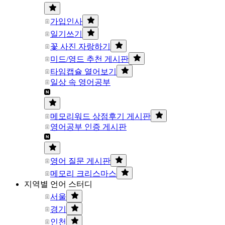
가입인사
일기쓰기
꽃 사진 자랑하기
미드/영드 추천 게시판
타임캡슐 열어보기
일상 속 영어공부
메모리워드 상점후기 게시판
영어공부 인증 게시판
영어 질문 게시판
메모리 크리스마스
지역별 언어 스터디
서울
경기
인천