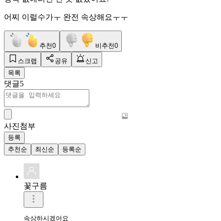
어찌 이럴수가ㅜ 완전 속상해요ㅜㅜ
추천
0
비추천
0
스크랩
공유
신고
목록
댓글
5
사진첨부
등록
추천순
최신순
등록순
꽃구름
속상하시겠어요
