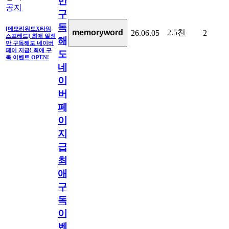
만
공지
구
독
[메모리워드X타임
2.5천
memoryword
26.06.05
2
스프레드] 최애 일정
해
만 구독해도 네이버
페이 지급! 최애 구
도
독 이벤트 OPEN!
네
이
버
페
이
지
급!
최
애
구
독
이
벤