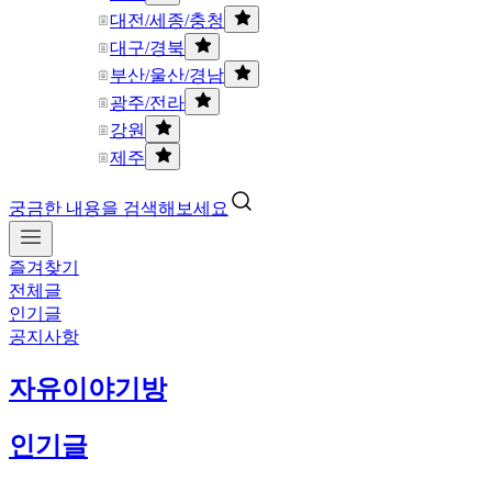
대전/세종/충청
대구/경북
부산/울산/경남
광주/전라
강원
제주
궁금한 내용을 검색해보세요
즐겨찾기
전체글
인기글
공지사항
자유이야기방
인기글