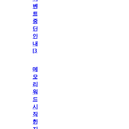
벤
트
중
단
안
내
[
31
]
메
모
리
워
드
시
작
한