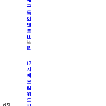
애
구
독
이
벤
트
OPEN!
[
5
]
[공
지]
메
모
리
워
드
공지