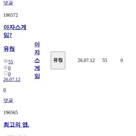
댓글
196572
아자스게
임?
아
유릱
자
스
유릱
26.07.12
55
0
55
게
0
0
임?
26.07.12
0
댓글
196565
최고의 앱.