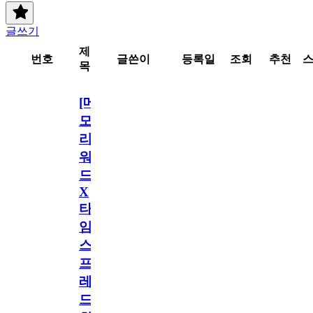
글쓰기
제
번호
글쓴이
등록일
조회
추천
목
[메
모
리
워
드
X
타
임
스
프
레
드]