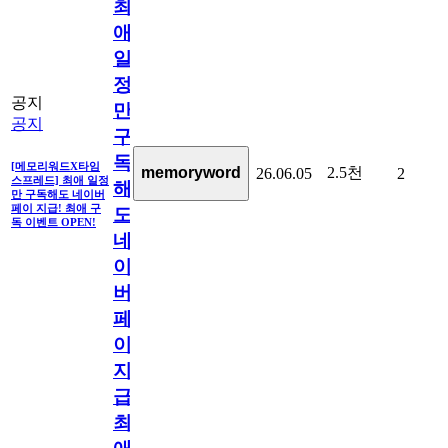
최
애
일
정
공지
만
공지
구
독
[메모리워드X타임
2.5천
memoryword
26.06.05
2
스프레드] 최애 일정
해
만 구독해도 네이버
페이 지급! 최애 구
도
독 이벤트 OPEN!
네
이
버
페
이
지
급!
최