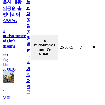
울
울산 대왕
산
암공원 출
대
렁다리에
왕
갔어요.
암
a
공
midsummer
원
night's
a
출
midsummer
dream
26.08.05
7
0
night's
렁
dream
7
다
0
리
0
에
26.08.05
갔
어
요.
0
댓글