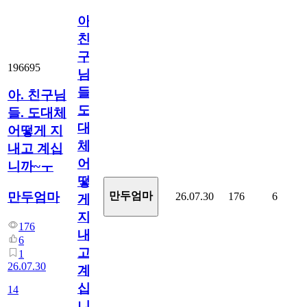
아.
친
구
196695
님
들.
아. 친구님
도
들. 도대체
대
어떻게 지
체
내고 계십
어
니까~ㅜ
떻
만두엄마
만두엄마
26.07.30
176
6
게
지
176
내
6
고
1
26.07.30
계
십
14
니