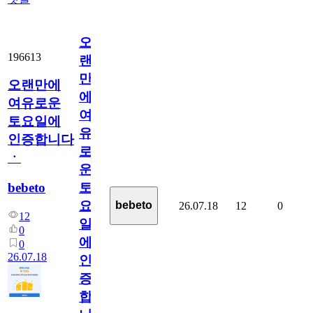
오
196613
랜
만
오랜만에
에
여유로운
여
토요일에
유
인증합니다
로
ㆍ
운
bebeto
토
요
bebeto
26.07.18
12
0
12
일
0
에
0
26.07.18
인
증
합