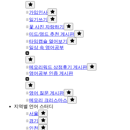
가입인사
일기쓰기
꽃 사진 자랑하기
미드/영드 추천 게시판
타임캡슐 열어보기
일상 속 영어공부
메모리워드 상점후기 게시판
영어공부 인증 게시판
영어 질문 게시판
메모리 크리스마스
지역별 언어 스터디
서울
경기
인천