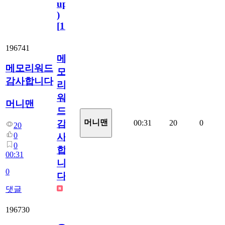
update
)
[
110
]
196741
메
메모리워드
모
감사합니다
리
워
머니맨
드
머니맨
00:31
20
0
감
20
0
사
0
합
00:31
니
0
다
댓글
196730