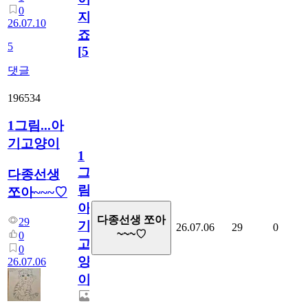
0
지
26.07.10
죠.?
5
[
5
]
댓글
196534
1그림...아
기고양이
1
그
다종선생
림...
쪼아~~~♡
아
다종선생 쪼아
29
기
26.07.06
29
0
~~~♡
0
고
0
양
26.07.06
이