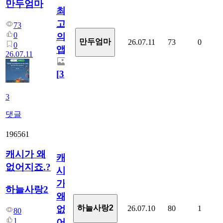
만두엄마
최
고
73
0
의
만두엄마
26.07.11
73
0
0
앱.
26.07.11
[
3
]
3
댓글
196561
캐시가 왜
캐
없어지죠.?
시
가
하늘사랑2
왜
하늘사랑2
26.07.10
80
1
없
80
1
어