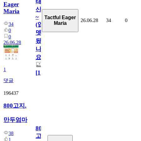
태
Eager
산
Maria
~
Tactful Eager
26.06.28
34
0
Maria
(업
34
0
뎃
0
됬
26.06.28
나
요)
1
[
1
]
댓글
196437
800고지.
만두엄마
800
38
고
1