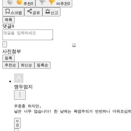
추천
0
비추천
0
스크랩
공유
신고
목록
댓글
9
사진첨부
등록
추천순
최신순
등록순
앵두엄지
우중충 하지만, 

날은 너무 덥습니다! 한 낮에는 폭염주의가 빈번하니 더위조심
0