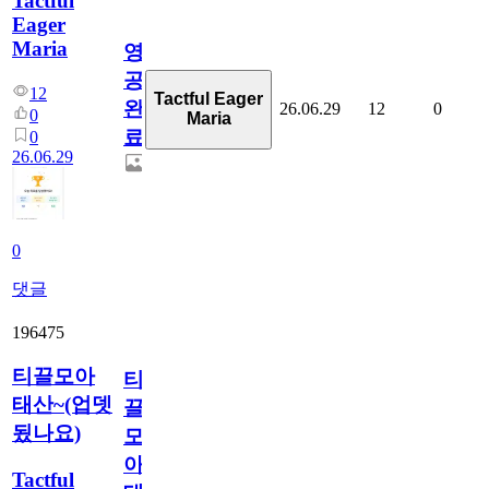
Tactful
Eager
Maria
영
공
12
Tactful Eager
완
26.06.29
12
0
0
Maria
료
0
26.06.29
0
댓글
196475
티끌모아
티
태산~(업뎃
끌
됬나요)
모
아
Tactful