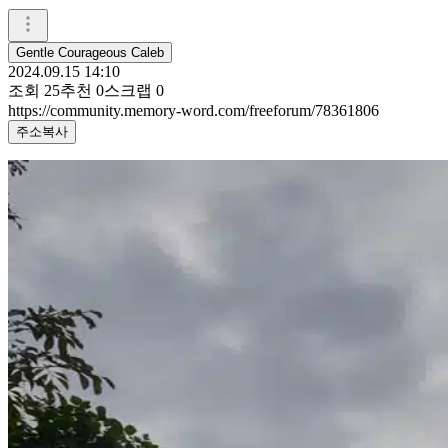
Gentle Courageous Caleb
2024.09.15 14:10
조회
25
추천
0
스크랩
0
https://community.memory-word.com/freeforum/78361806
주소복사