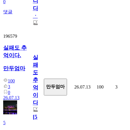
니
0
다
댓글
ㆍ
196579
실패도 추
억이다.
실
패
만두엄마
도
추
100
3
만두엄마
26.07.13
100
3
억
0
이
26.07.13
다.
[
5
]
5