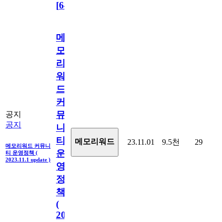
[
64
]
메
모
리
워
드
커
뮤
공지
공지
니
티
메모리워드
23.11.01
9.5천
29
메모리워드 커뮤니
운
티 운영정책 (
2023.11.1 update )
영
정
책
(
2023.11.1