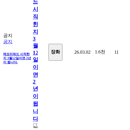
드
시
작
한
지
공지
3
공지
월
1.6천
장화
26.03.02
11
12
메모리워드 시작한
지 3월12일이면 2년
일
이 됩니다.
이
면
2
년
이
됩
니
다.