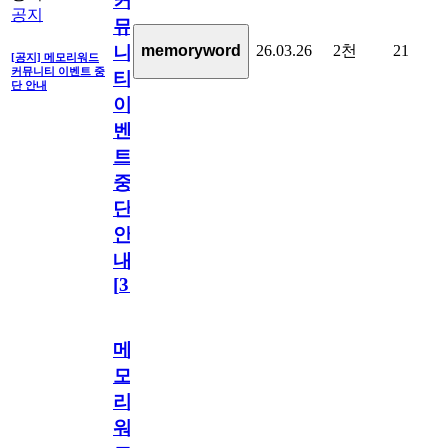
커
공지
뮤
26.03.26
2천
21
memoryword
니
[공지] 메모리워드
커뮤니티 이벤트 중
티
단 안내
이
벤
트
중
단
안
내
[
31
]
메
모
리
워