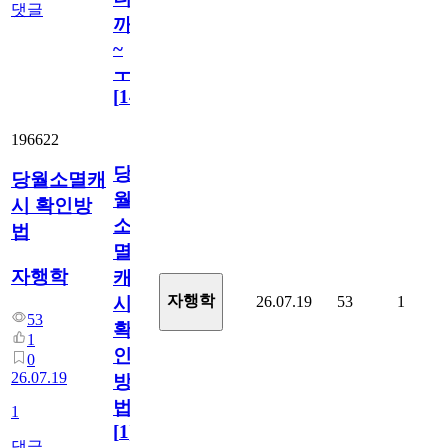
댓글
까
~
ㅜ
[
14
]
196622
당
당월소멸캐
월
시 확인방
소
법
멸
자행학
캐
자행학
26.07.19
53
1
시
53
확
1
인
0
26.07.19
방
법
1
[
1
]
댓글