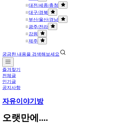
대전/세종/충청
대구/경북
부산/울산/경남
광주/전라
강원
제주
궁금한 내용을 검색해보세요
즐겨찾기
전체글
인기글
공지사항
자유이야기방
오랫만에....