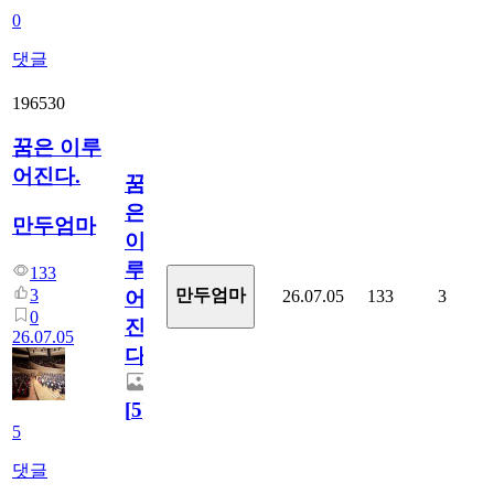
0
댓글
196530
꿈은 이루
어진다.
꿈
은
만두엄마
이
루
133
3
만두엄마
26.07.05
133
3
어
0
진
26.07.05
다.
[
5
]
5
댓글