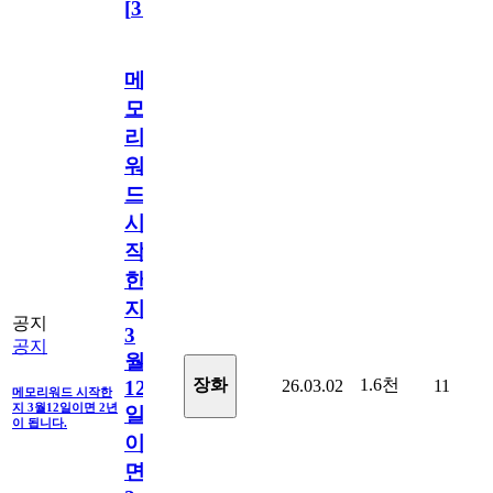
[
31
]
메
모
리
워
드
시
작
한
지
공지
3
공지
월
1.6천
장화
26.03.02
11
12
메모리워드 시작한
지 3월12일이면 2년
일
이 됩니다.
이
면