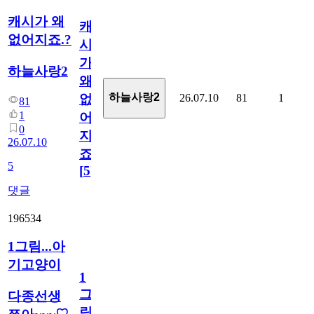
캐시가 왜
캐
없어지죠.?
시
가
하늘사랑2
왜
하늘사랑2
26.07.10
81
1
없
81
1
어
0
지
26.07.10
죠.?
5
[
5
]
댓글
196534
1그림...아
기고양이
1
그
다종선생
림...