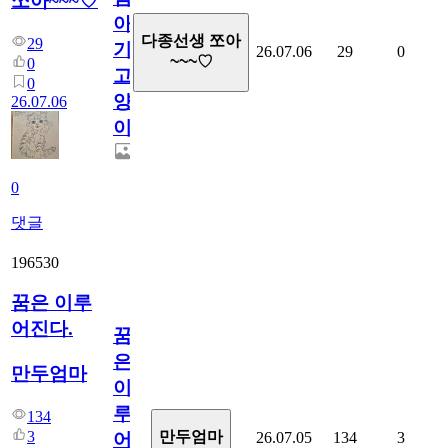
쪼아~~~♡
아
다종선생 쪼아
29
기
26.07.06
29
0
~~~♡
0
고
0
양
26.07.06
이
0
댓글
196530
꿈은 이루
어진다.
꿈
은
만두엄마
이
루
134
3
만두엄마
26.07.05
134
3
어