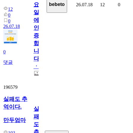
요
bebeto
26.07.18
12
0
12
일
0
에
0
26.07.18
인
증
합
니
0
다
댓글
ㆍ
196579
실패도 추
억이다.
실
패
만두엄마
도
추
103