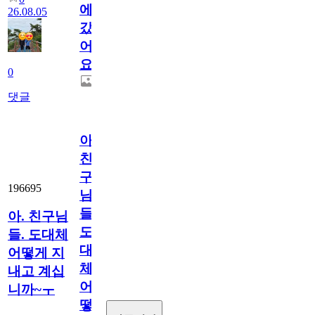
에
26.08.05
갔
어
요.
0
댓글
아.
친
구
196695
님
들.
아. 친구님
도
들. 도대체
대
어떻게 지
체
내고 계십
어
니까~ㅜ
떻