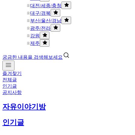
대전/세종/충청
대구/경북
부산/울산/경남
광주/전라
강원
제주
궁금한 내용을 검색해보세요
즐겨찾기
전체글
인기글
공지사항
자유이야기방
인기글