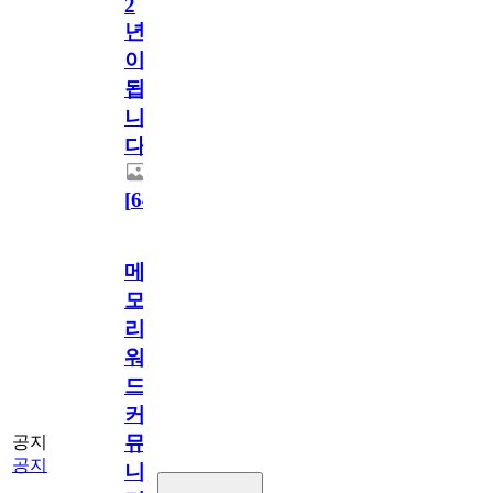
2
년
이
됩
니
다.
[
64
]
메
모
리
워
드
커
뮤
공지
공지
니