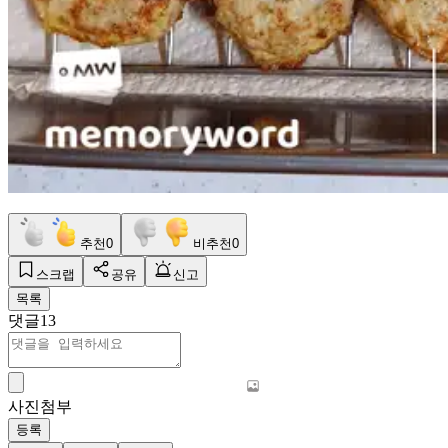
추천
0
비추천
0
스크랩
공유
신고
목록
댓글
13
사진첨부
등록