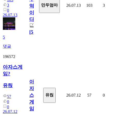
3
만두엄마
26.07.13
103
3
억
0
이
26.07.13
다.
[
5
]
5
댓글
196572
아자스게
임?
아
유릱
자
스
유릱
26.07.12
57
0
57
게
0
0
임?
26.07.12