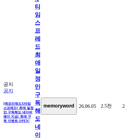
타
임
스
프
레
드]
최
애
일
정
공지
만
공지
구
독
[메모리워드X타임
2.5천
memoryword
26.06.05
2
스프레드] 최애 일정
해
만 구독해도 네이버
페이 지급! 최애 구
도
독 이벤트 OPEN!
네
이