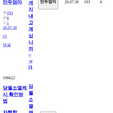
만두엄마
만두엄마
26.07.30
193
6
게
지
193
내
6
고
1
26.07.30
계
십
15
니
댓글
까
~
ㅜ
[
15
]
196622
당
당월소멸캐
월
시 확인방
소
법
멸
자행학
캐