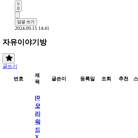
0
답글 쓰기
2024.09.15 14:41
자유이야기방
글쓰기
제
번호
글쓴이
등록일
조회
추천
목
[메
모
리
워
드
X