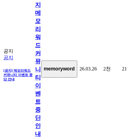
지]
메
모
리
워
드
공지
커
공지
뮤
26.03.26
2천
21
memoryword
니
[공지] 메모리워드
커뮤니티 이벤트 중
티
단 안내
이
벤
트
중
단
안
내