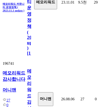
티
메모리워드
23.11.01
9.5천
29
메모리워드 커뮤니
운
티 운영정책 (
2023.11.1 update )
영
정
책
(
2023.11.1
update
)
[
110
]
196741
메
메모리워드
모
감사합니다
리
워
머니맨
드
머니맨
26.08.06
27
0
27
감
0