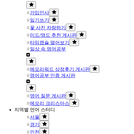
가입인사
일기쓰기
꽃 사진 자랑하기
미드/영드 추천 게시판
타임캡슐 열어보기
일상 속 영어공부
메모리워드 상점후기 게시판
영어공부 인증 게시판
영어 질문 게시판
메모리 크리스마스
지역별 언어 스터디
서울
경기
인천