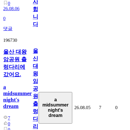
사
0
26.08.06
합
니
0
다
댓글
196730
울
울산 대왕
산
암공원 출
대
렁다리에
왕
갔어요.
암
a
공
midsummer
원
night's
a
출
midsummer
dream
26.08.05
7
0
night's
렁
dream
7
다
0
리
0