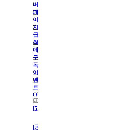
버
페
이
지
급!
최
애
구
독
이
벤
트
OPEN!
[
5
]
[공