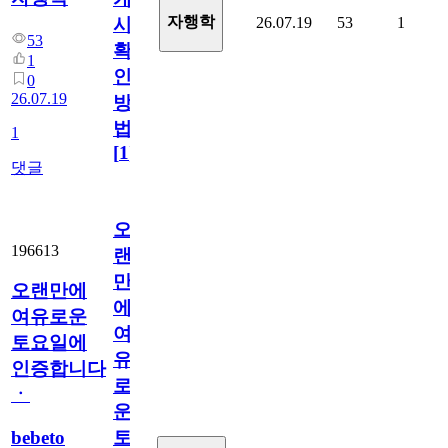
자행학
26.07.19
53
1
시
53
확
1
인
0
26.07.19
방
법
1
[
1
]
댓글
오
196613
랜
만
오랜만에
에
여유로운
여
토요일에
유
인증합니다
로
ㆍ
운
bebeto
토