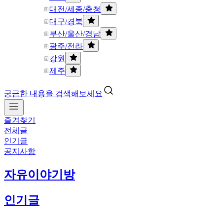
대전/세종/충청
대구/경북
부산/울산/경남
광주/전라
강원
제주
궁금한 내용을 검색해보세요
즐겨찾기
전체글
인기글
공지사항
자유이야기방
인기글