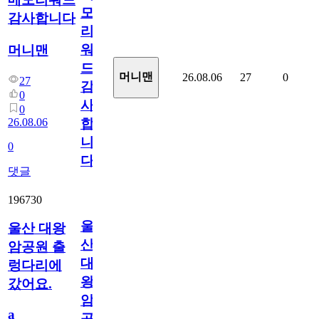
모
감사합니다
리
워
머니맨
드
머니맨
26.08.06
27
0
27
감
0
사
0
26.08.06
합
니
0
다
댓글
196730
울
울산 대왕
산
암공원 출
대
렁다리에
왕
갔어요.
암
a
공