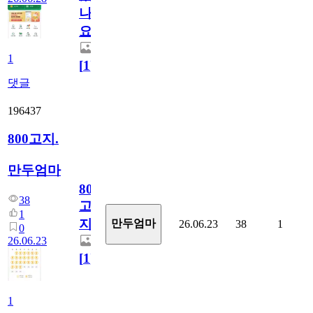
나
요)
1
[
1
]
댓글
196437
800고지.
만두엄마
800
38
고
1
지.
만두엄마
26.06.23
38
1
0
26.06.23
[
1
]
1