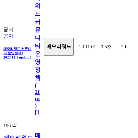
워
드
커
뮤
공지
공지
니
티
메모리워드
23.11.01
9.5천
29
메모리워드 커뮤니
운
티 운영정책 (
2023.11.1 update )
영
정
책
(
2023.11.1
update
)
[
110
]
196741
메
메모리워드