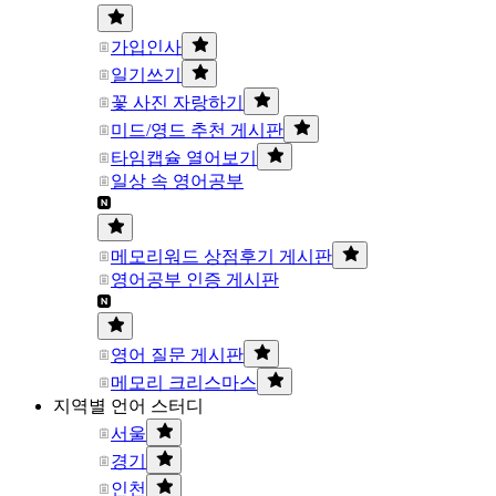
가입인사
일기쓰기
꽃 사진 자랑하기
미드/영드 추천 게시판
타임캡슐 열어보기
일상 속 영어공부
메모리워드 상점후기 게시판
영어공부 인증 게시판
영어 질문 게시판
메모리 크리스마스
지역별 언어 스터디
서울
경기
인천