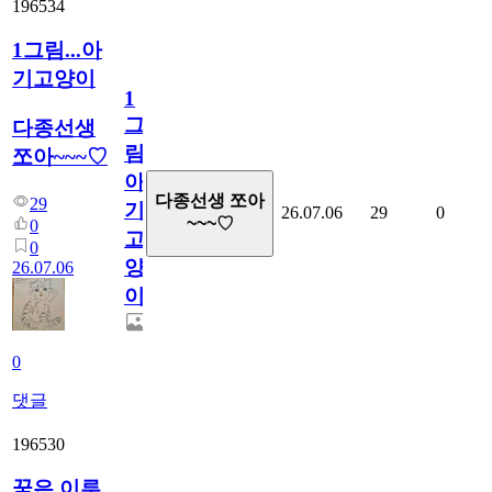
196534
1그림...아
기고양이
1
그
다종선생
림...
쪼아~~~♡
아
다종선생 쪼아
29
기
26.07.06
29
0
~~~♡
0
고
0
양
26.07.06
이
0
댓글
196530
꿈은 이루