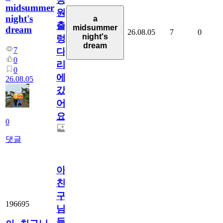
midsummer
원
night's
a
출
midsummer
dream
26.08.05
7
0
night's
렁
dream
7
다
0
리
0
에
26.08.05
갔
어
요.
0
댓글
아.
친
구
196695
님
들.