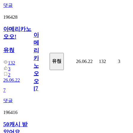
댓글
196428
아메리카노
아
오오!
메
유릱
리
카
유릱
26.06.22
132
3
132
노
3
오
2
26.06.22
오!
[
7
]
7
댓글
196416
50캐시 받
았어요.