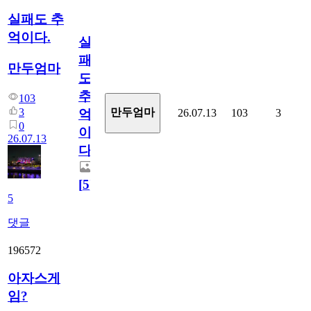
실패도 추
억이다.
실
패
만두엄마
도
추
103
3
만두엄마
26.07.13
103
3
억
0
이
26.07.13
다.
[
5
]
5
댓글
196572
아자스게
임?