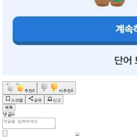
추천
0
비추천
0
스크랩
공유
신고
목록
댓글
6