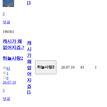
[
3
]
3
댓글
196561
캐시가 왜
캐
없어지죠.?
시
가
하늘사랑2
왜
하늘사랑2
26.07.10
81
1
없
81
1
어
0
지
26.07.10
죠.?
5
[
5
]
댓글