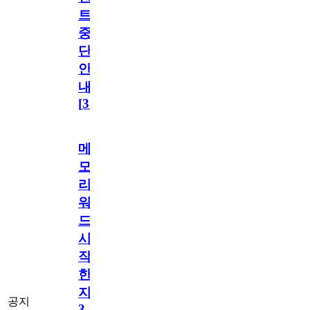
트
중
단
안
내
[
31
]
메
모
리
워
드
시
작
한
지
공지
3