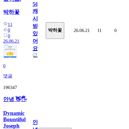
50
캐
박하꽃
시
11
받
0
박하꽃
26.06.21
11
0
았
0
어
26.06.21
요.
0
댓글
196347
안녕 👋🖐
Dynamic
Bountiful
안
Joseph