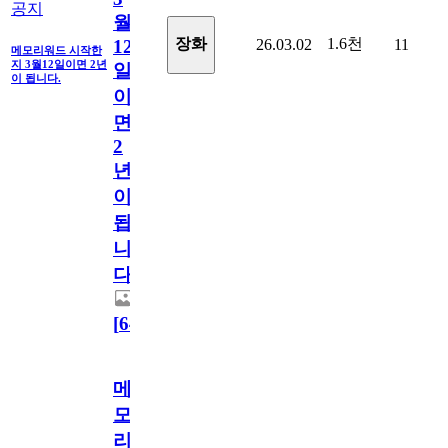
공지
월
1.6천
장화
26.03.02
11
12
메모리워드 시작한
지 3월12일이면 2년
일
이 됩니다.
이
면
2
년
이
됩
니
다.
[
64
]
메
모
리