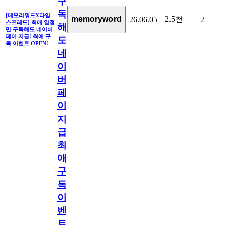
구
독
[메모리워드X타임
2.5천
memoryword
26.06.05
2
스프레드] 최애 일정
해
만 구독해도 네이버
페이 지급! 최애 구
도
독 이벤트 OPEN!
네
이
버
페
이
지
급!
최
애
구
독
이
벤
트