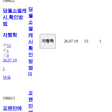
196622
당
당월소멸캐
월
시 확인방
소
법
멸
자행학
캐
자행학
26.07.19
53
1
시
53
확
1
인
0
26.07.19
방
법
1
[
1
]
댓글
오
196613
랜
만
오랜만에