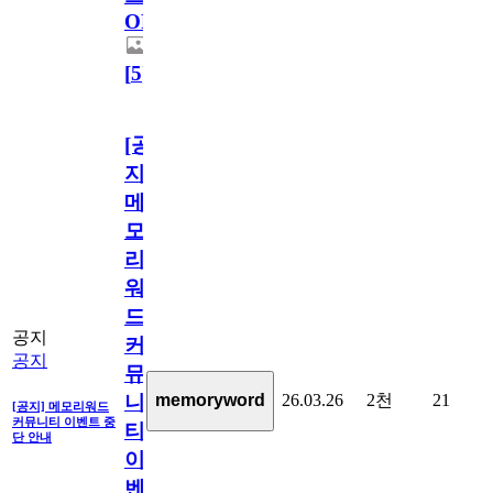
OPEN!
[
5
]
[공
지]
메
모
리
워
드
공지
커
공지
뮤
26.03.26
2천
21
memoryword
니
[공지] 메모리워드
커뮤니티 이벤트 중
티
단 안내
이
벤