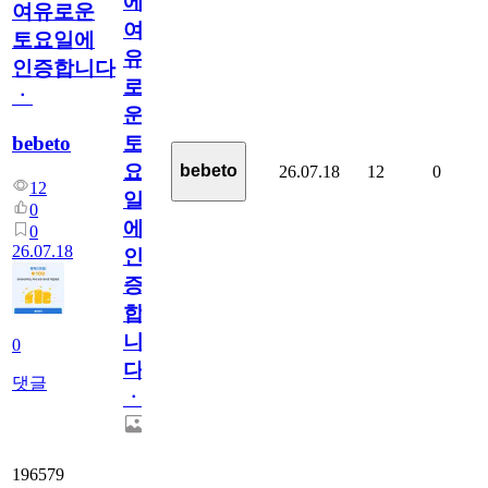
에
여유로운
여
토요일에
유
인증합니다
로
ㆍ
운
bebeto
토
요
bebeto
26.07.18
12
0
12
일
0
에
0
26.07.18
인
증
합
니
0
다
댓글
ㆍ
196579