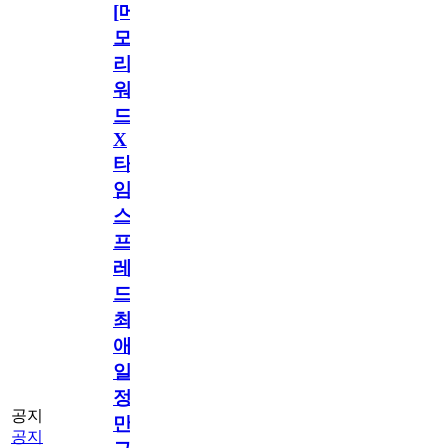
[메
모
리
워
드
X
타
임
스
프
레
드]
최
애
일
정
공지
만
공지