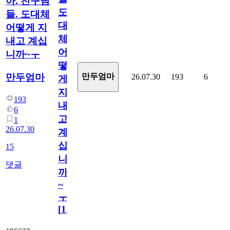
아. 친구님
도
들. 도대체
대
어떻게 지
체
내고 계십
어
니까~ㅜ
떻
만두엄마
만두엄마
26.07.30
193
6
게
지
193
내
6
고
1
26.07.30
계
십
15
니
댓글
까
~
ㅜ
[
15
]