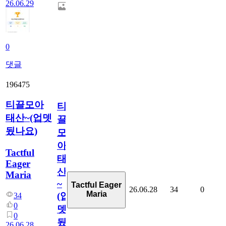
26.06.29
0
댓글
196475
티끌모아
티
태산~(업뎃
끌
됬나요)
모
아
Tactful
태
Eager
산
Maria
~
Tactful Eager
26.06.28
34
0
Maria
(업
34
0
뎃
0
됬
26.06.28