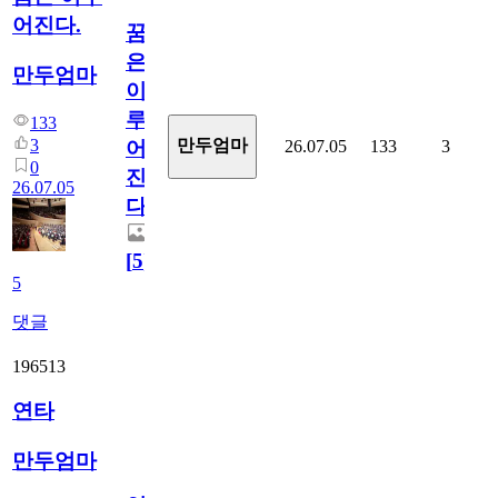
어진다.
꿈
은
만두엄마
이
루
133
3
만두엄마
26.07.05
133
3
어
0
진
26.07.05
다.
[
5
]
5
댓글
196513
연타
만두엄마