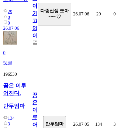
아
다종선생 쪼아
29
기
26.07.06
29
0
~~~♡
0
고
0
양
26.07.06
이
0
댓글
196530
꿈은 이루
어진다.
꿈
은
만두엄마
이
루
134
3
만두엄마
26.07.05
134
3
어