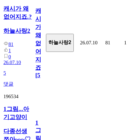
캐시가 왜
캐
없어지죠.?
시
가
하늘사랑2
왜
하늘사랑2
26.07.10
81
1
없
81
1
어
0
지
26.07.10
죠.?
5
[
5
]
댓글
196534
1그림...아
기고양이
1
그
다종선생
림...
쪼아~~~♡