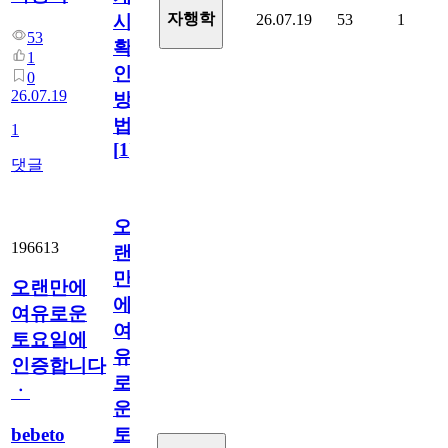
자행학
26.07.19
53
1
시
53
확
1
인
0
26.07.19
방
법
1
[
1
]
댓글
오
196613
랜
만
오랜만에
에
여유로운
여
토요일에
유
인증합니다
로
ㆍ
운
bebeto
토