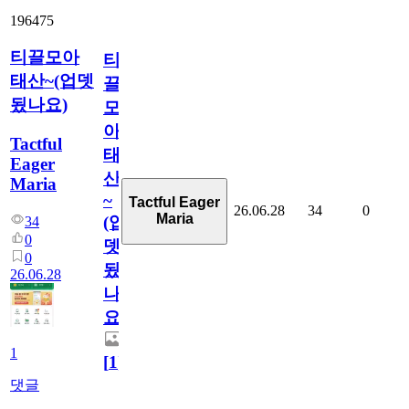
196475
티끌모아
티
태산~(업뎃
끌
됬나요)
모
아
Tactful
태
Eager
산
Maria
~
Tactful Eager
26.06.28
34
0
Maria
(업
34
0
뎃
0
됬
26.06.28
나
요)
1
[
1
]
댓글