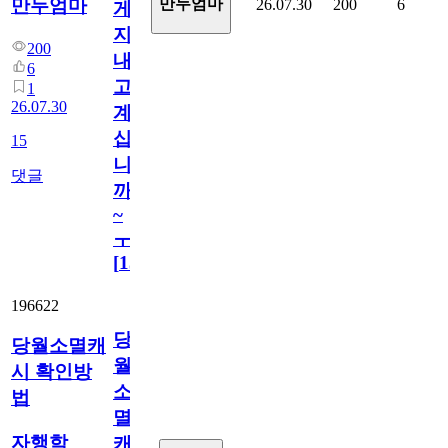
만두엄마
만두엄마
26.07.30
200
6
게
지
200
내
6
고
1
26.07.30
계
십
15
니
댓글
까
~
ㅜ
[
15
]
196622
당
당월소멸캐
월
시 확인방
소
법
멸
자행학
캐