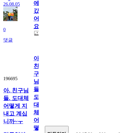
에
26.08.05
갔
어
요.
0
댓글
아.
친
구
196695
님
들.
아. 친구님
도
들. 도대체
대
어떻게 지
체
내고 계십
어
니까~ㅜ
떻