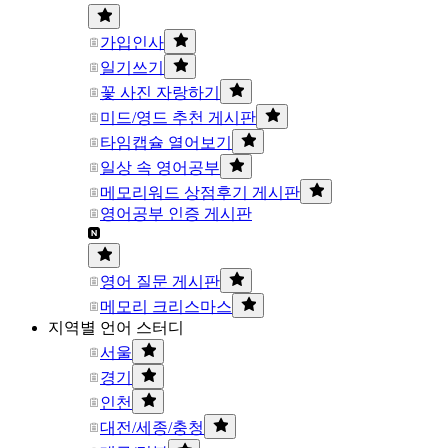
가입인사
일기쓰기
꽃 사진 자랑하기
미드/영드 추천 게시판
타임캡슐 열어보기
일상 속 영어공부
메모리워드 상점후기 게시판
영어공부 인증 게시판
영어 질문 게시판
메모리 크리스마스
지역별 언어 스터디
서울
경기
인천
대전/세종/충청