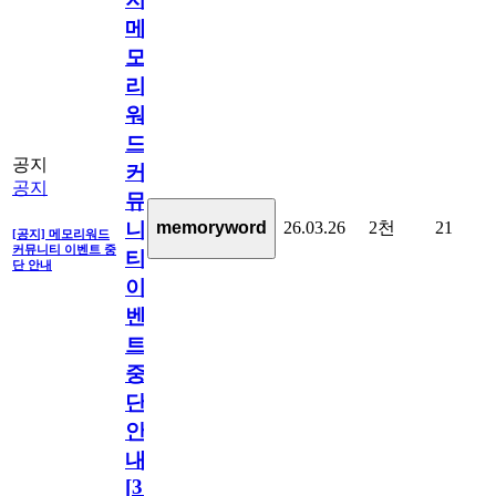
메
모
리
워
드
공지
커
공지
뮤
26.03.26
2천
21
memoryword
니
[공지] 메모리워드
커뮤니티 이벤트 중
티
단 안내
이
벤
트
중
단
안
내
[
31
]