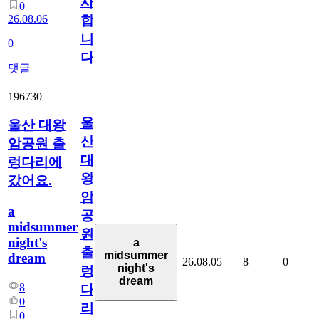
사
0
26.08.06
합
니
0
다
댓글
196730
울
울산 대왕
산
암공원 출
대
렁다리에
왕
갔어요.
암
a
공
midsummer
원
night's
a
출
midsummer
dream
26.08.05
8
0
night's
렁
dream
8
다
0
리
0