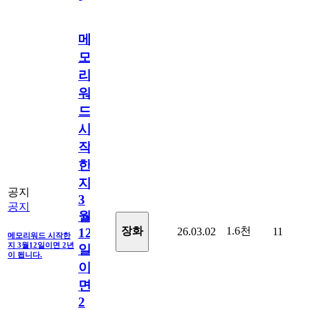
메
모
리
워
드
시
작
한
지
공지
3
공지
월
1.6천
장화
26.03.02
11
12
메모리워드 시작한
지 3월12일이면 2년
일
이 됩니다.
이
면
2