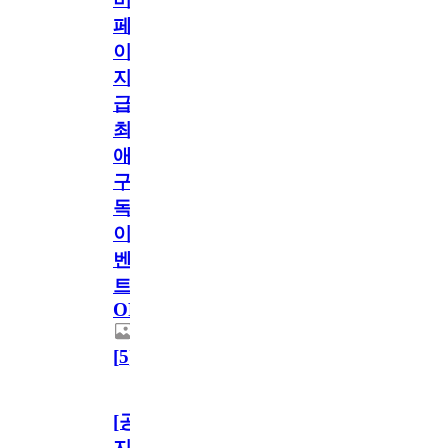
페
이
지
급!
최
애
구
독
이
벤
트
OPEN!
[
5
]
[공
지]