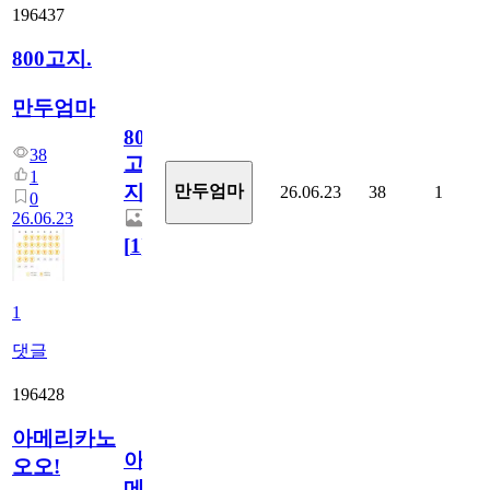
196437
800고지.
만두엄마
800
38
고
1
지.
만두엄마
26.06.23
38
1
0
26.06.23
[
1
]
1
댓글
196428
아메리카노
아
오오!
메