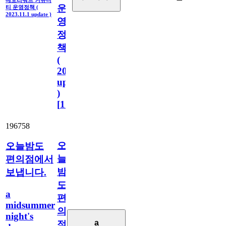
메모리워드 커뮤니
운
티 운영정책 (
2023.11.1 update )
영
정
책
(
2023.11.1
update
)
[
110
]
196758
오
오늘밤도
늘
편의점에서
밤
보냅니다.
도
a
편
midsummer
의
night's
a
점