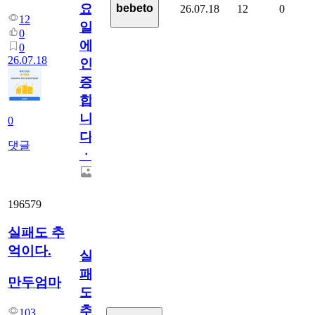
요
bebeto
26.07.18
12
0
12
일
0
에
0
26.07.18
인
증
합
니
0
다
댓글
ㆍ
196579
실패도 추
억이다.
실
패
만두엄마
도
추
103