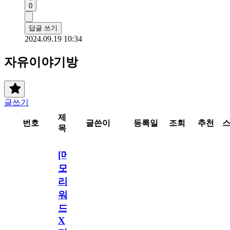
0
답글 쓰기
2024.09.19 10:34
자유이야기방
글쓰기
제
번호
글쓴이
등록일
조회
추천
목
[메
모
리
워
드
X