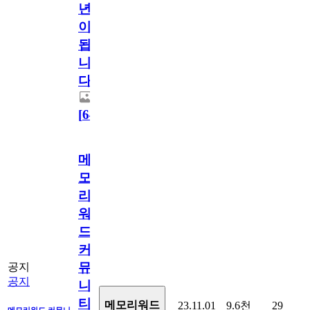
년
이
됩
니
다.
[
64
]
메
모
리
워
드
커
뮤
공지
공지
니
티
메모리워드
23.11.01
9.6천
29