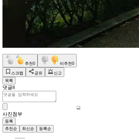
추천
0
비추천
0
스크랩
공유
신고
목록
댓글
8
사진첨부
등록
추천순
최신순
등록순