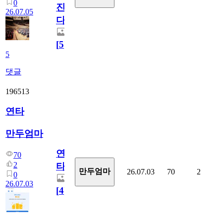
0
진
26.07.05
다.
[
5
]
5
댓글
196513
연타
만두엄마
연
70
2
타
만두엄마
26.07.03
70
2
0
26.07.03
[
4
]