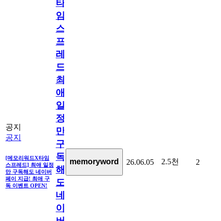
타
임
스
프
레
드]
최
애
일
정
공지
만
공지
구
독
[메모리워드X타임
2.5천
memoryword
26.06.05
2
스프레드] 최애 일정
해
만 구독해도 네이버
페이 지급! 최애 구
도
독 이벤트 OPEN!
네
이
버