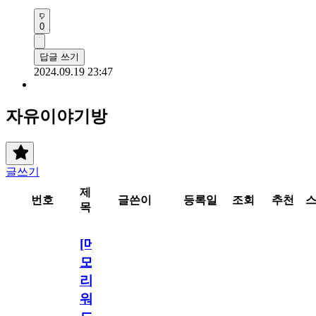
0
답글 쓰기
2024.09.19 23:47
자유이야기방
글쓰기
제
번호
글쓴이
등록일
조회
추천
목
[메
모
리
워