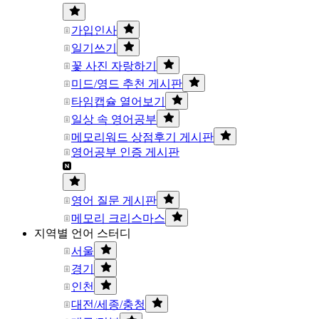
가입인사
일기쓰기
꽃 사진 자랑하기
미드/영드 추천 게시판
타임캡슐 열어보기
일상 속 영어공부
메모리워드 상점후기 게시판
영어공부 인증 게시판
영어 질문 게시판
메모리 크리스마스
지역별 언어 스터디
서울
경기
인천
대전/세종/충청