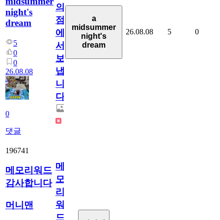
midsummer
의
night's
a
점
dream
midsummer
26.08.08
5
0
에
night's
5
서
dream
0
보
0
냅
26.08.08
니
다.
0
댓글
196741
메
메모리워드
모
감사합니다
리
워
머니맨
드