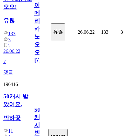
아
오오!
메
유릱
리
카
유릱
26.06.22
133
3
133
노
3
오
2
26.06.22
오!
[
7
]
7
댓글
196416
50캐시 받
았어요.
50
캐
박하꽃
시
11
받