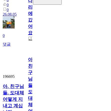
다
0
리
0
에
26.08.05
갔
어
요.
0
댓글
아.
친
구
196695
님
들.
아. 친구님
도
들. 도대체
대
어떻게 지
체
내고 계십