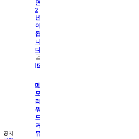
면
2
년
이
됩
니
다.
[
64
]
메
모
리
워
드
커
뮤
공지