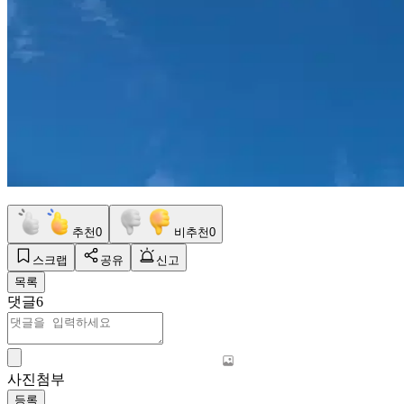
추천
0
비추천
0
스크랩
공유
신고
목록
댓글
6
사진첨부
등록