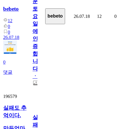
운
bebeto
토
요
bebeto
26.07.18
12
0
12
일
0
에
0
26.07.18
인
증
합
니
0
다
댓글
ㆍ
196579
실패도 추
억이다.
실
패
만두엄마