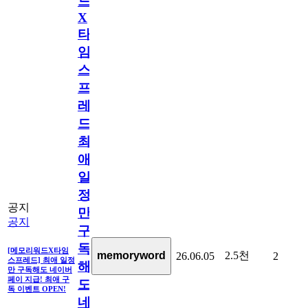
드
X
타
임
스
프
레
드]
최
애
일
정
공지
만
공지
구
독
[메모리워드X타임
2.5천
memoryword
26.06.05
2
스프레드] 최애 일정
해
만 구독해도 네이버
페이 지급! 최애 구
도
독 이벤트 OPEN!
네