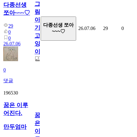
그
다종선생
림...
쪼아~~~♡
아
다종선생 쪼아
29
기
26.07.06
29
0
~~~♡
0
고
0
양
26.07.06
이
0
댓글
196530
꿈은 이루
어진다.
꿈
은
만두엄마
이