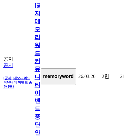
[공
지]
메
모
리
워
드
공지
커
공지
뮤
26.03.26
2천
21
memoryword
니
[공지] 메모리워드
커뮤니티 이벤트 중
티
단 안내
이
벤
트
중
단
안