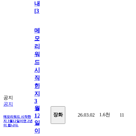
내
[
31
]
메
모
리
워
드
시
작
한
지
공지
3
공지
월
1.6천
장화
26.03.02
11
12
메모리워드 시작한
지 3월12일이면 2년
일
이 됩니다.
이