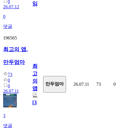
0
임?
26.07.12
0
댓글
196565
최고의 앱.
만두엄마
최
고
73
0
의
만두엄마
26.07.11
73
0
0
앱.
26.07.11
[
3
]
3
댓글