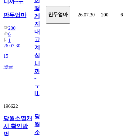
어
니까~ㅜ
떻
만두엄마
만두엄마
26.07.30
200
6
게
지
200
내
6
고
1
26.07.30
계
십
15
니
댓글
까
~
ㅜ
[
15
]
196622
당
당월소멸캐
월
시 확인방
소
법