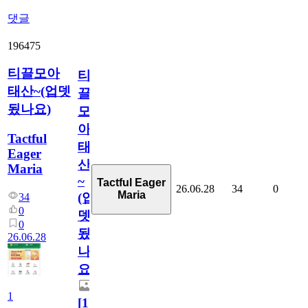
댓글
196475
티끌모아
티
태산~(업뎃
끌
됬나요)
모
아
Tactful
태
Eager
산
Maria
~
Tactful Eager
26.06.28
34
0
Maria
(업
34
0
뎃
0
됬
26.06.28
나
요)
1
[
1
]