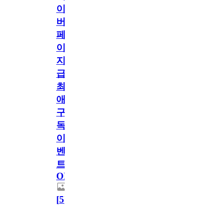
이
버
페
이
지
급!
최
애
구
독
이
벤
트
OPEN!
[
5
]