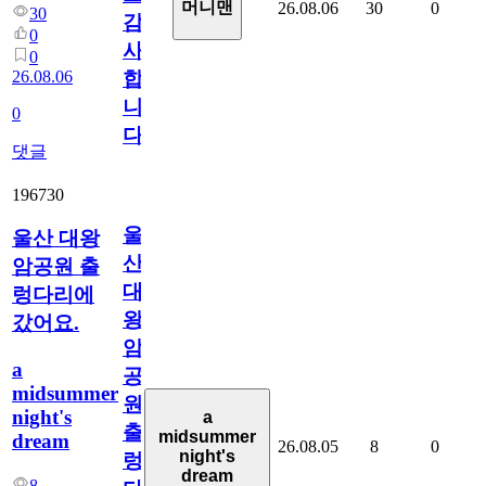
머니맨
26.08.06
30
0
30
감
0
사
0
26.08.06
합
니
0
다
댓글
196730
울
울산 대왕
산
암공원 출
대
렁다리에
왕
갔어요.
암
a
공
midsummer
원
night's
a
출
midsummer
dream
26.08.05
8
0
night's
렁
dream
8