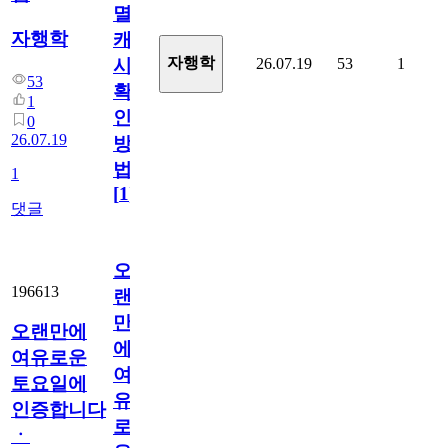
멸
자행학
캐
자행학
26.07.19
53
1
시
53
확
1
인
0
26.07.19
방
법
1
[
1
]
댓글
오
196613
랜
만
오랜만에
에
여유로운
여
토요일에
유
인증합니다
로
ㆍ