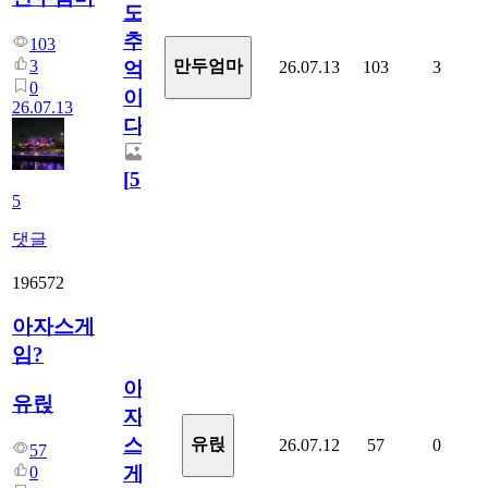
도
추
103
3
만두엄마
26.07.13
103
3
억
0
이
26.07.13
다.
[
5
]
5
댓글
196572
아자스게
임?
아
유릱
자
스
유릱
26.07.12
57
0
57
게
0