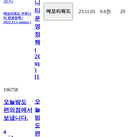
공지
니
티
메모리워드
23.11.01
9.6천
29
메모리워드 커뮤니
운
티 운영정책 (
2023.11.1 update )
영
정
책
(
2023.11.1
update
)
[
110
]
196758
오
오늘밤도
늘
편의점에서
밤
보냅니다.
도
a
편