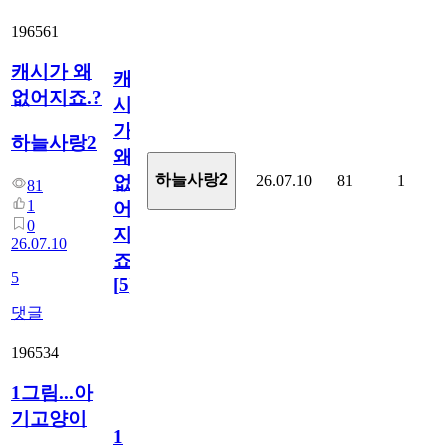
196561
캐시가 왜
캐
없어지죠.?
시
가
하늘사랑2
왜
하늘사랑2
26.07.10
81
1
없
81
1
어
0
지
26.07.10
죠.?
5
[
5
]
댓글
196534
1그림...아
기고양이
1