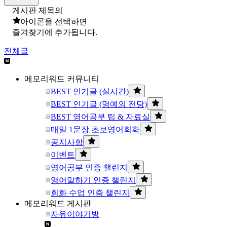
게시판 제목의
아이콘을 선택하면
즐겨찾기에 추가됩니다.
전체글
메모리워드 커뮤니티
BEST 인기글 (실시간)
BEST 인기글 (명예의 전당)
BEST 영어공부 팁 & 자료실
매일 1문장 초보영어회화
공지사항
이벤트
영어공부 인증 챌린지
영어말하기 인증 챌린지
회화 수업 인증 챌린지
메모리워드 게시판
자유이야기방