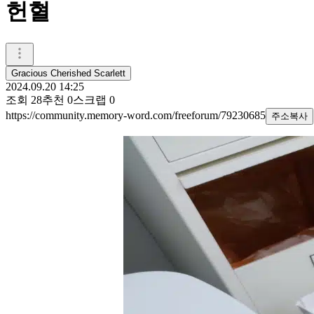
헌혈
Gracious Cherished Scarlett
2024.09.20 14:25
조회
28
추천
0
스크랩
0
https://community.memory-word.com/freeforum/79230685
주소복사