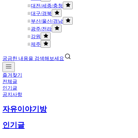
대전/세종/충청
대구/경북
부산/울산/경남
광주/전라
강원
제주
궁금한 내용을 검색해보세요
즐겨찾기
전체글
인기글
공지사항
자유이야기방
인기글