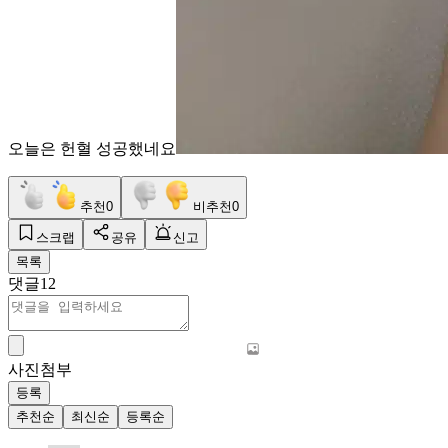
오늘은 헌혈 성공했네요
추천
0
비추천
0
스크랩
공유
신고
목록
댓글
12
사진첨부
등록
추천순
최신순
등록순