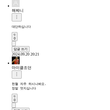
해쨔니
대단하십니다 
0
답글 쓰기
2024.09.20 20:21
마이클조던
헌혈 자주 하시나봐요.

정말 멋지십니다
0