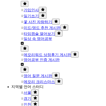
가입인사
일기쓰기
꽃 사진 자랑하기
미드/영드 추천 게시판
타임캡슐 열어보기
일상 속 영어공부
메모리워드 상점후기 게시판
영어공부 인증 게시판
영어 질문 게시판
메모리 크리스마스
지역별 언어 스터디
서울
경기
인천