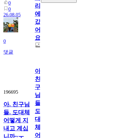
0
리
0
에
26.08.05
갔
어
요.
0
댓글
아.
친
구
196695
님
들.
아. 친구님
도
들. 도대체
대
어떻게 지
체
내고 계십
어
니까~ㅜ