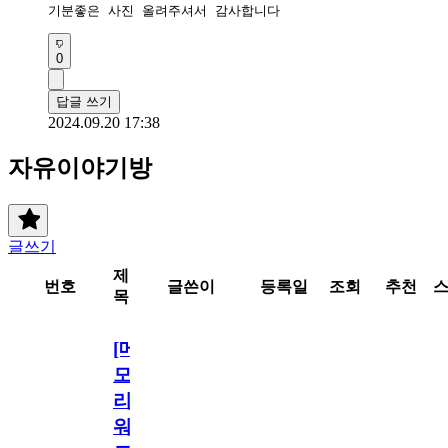
기분좋은 사진 올려주셔서 감사합니다
0
답글 쓰기
2024.09.20 17:38
자유이야기방
글쓰기
제
번호
글쓴이
등록일
조회
추천
목
[메
모
리
워