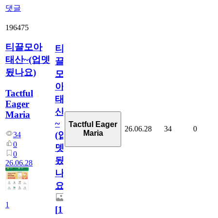
댓글
196475
티끌모아
티
태산~(업뎃
끌
됬나요)
모
아
Tactful
태
Eager
산
Maria
~
Tactful Eager
26.06.28
34
0
Maria
(업
34
0
뎃
0
됬
26.06.28
나
요)
1
[
1
]