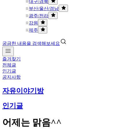
대구/경북
부산/울산/경남
광주/전라
강원
제주
궁금한 내용을 검색해보세요
즐겨찾기
전체글
인기글
공지사항
자유이야기방
인기글
어제는 맑음^^