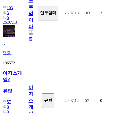
도
추
103
3
만두엄마
26.07.13
103
3
억
0
이
26.07.13
다.
[
5
]
5
댓글
196572
아자스게
임?
아
유릱
자
스
유릱
26.07.12
57
0
57
게
0
0