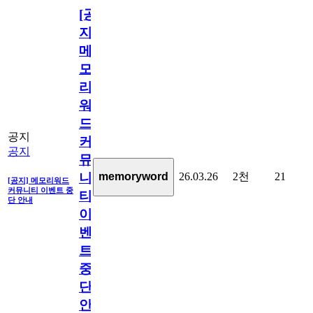
[공
지]
메
모
리
워
드
공지
커
공지
뮤
26.03.26
2천
21
memoryword
니
[공지] 메모리워드
커뮤니티 이벤트 중
티
단 안내
이
벤
트
중
단
안