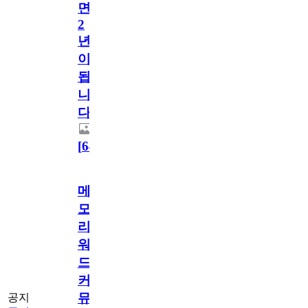
면
2
년
이
됩
니
다.
[
64
]
메
모
리
워
드
커
뮤
공지