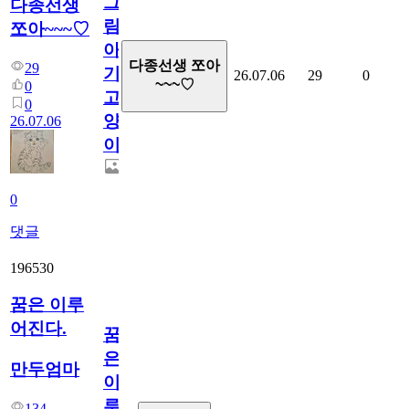
그
다종선생
림...
쪼아~~~♡
아
다종선생 쪼아
29
기
26.07.06
29
0
~~~♡
0
고
0
양
26.07.06
이
0
댓글
196530
꿈은 이루
어진다.
꿈
은
만두엄마
이
루
134