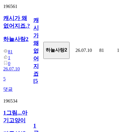
196561
캐시가 왜
캐
없어지죠.?
시
가
하늘사랑2
왜
하늘사랑2
26.07.10
81
1
없
81
1
어
0
지
26.07.10
죠.?
5
[
5
]
댓글
196534
1그림...아
기고양이
1