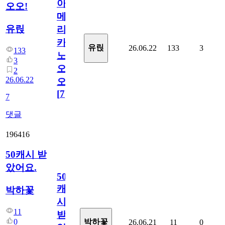
아
오오!
메
유릱
리
카
유릱
26.06.22
133
3
133
노
3
오
2
26.06.22
오!
[
7
]
7
댓글
196416
50캐시 받
았어요.
50
캐
박하꽃
시
11
받
0
박하꽃
26.06.21
11
0