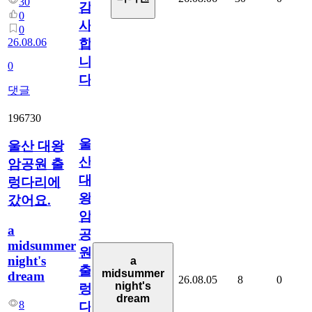
30
감
0
사
0
26.08.06
합
니
0
다
댓글
196730
울
울산 대왕
산
암공원 출
대
렁다리에
왕
갔어요.
암
a
공
midsummer
원
night's
a
출
midsummer
dream
26.08.05
8
0
night's
렁
dream
8
다