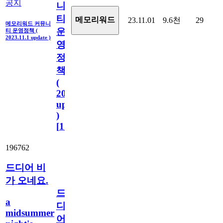
공지
니
티
메모리워드
23.11.01
9.6천
29
메모리워드 커뮤니
운
티 운영정책 (
2023.11.1 update )
영
정
책
(
2023.11.1
update
)
[
110
]
196762
드디어 비
가 오네요.
드
a
디
midsummer
어