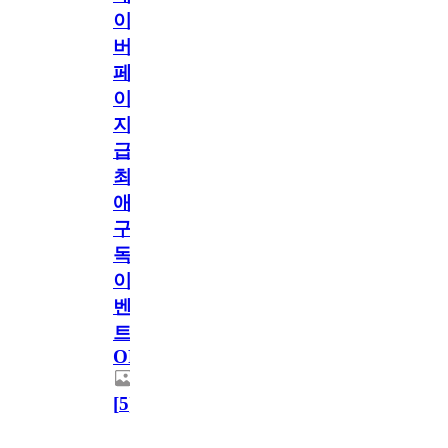
이
버
페
이
지
급!
최
애
구
독
이
벤
트
OPEN!
[
5
]