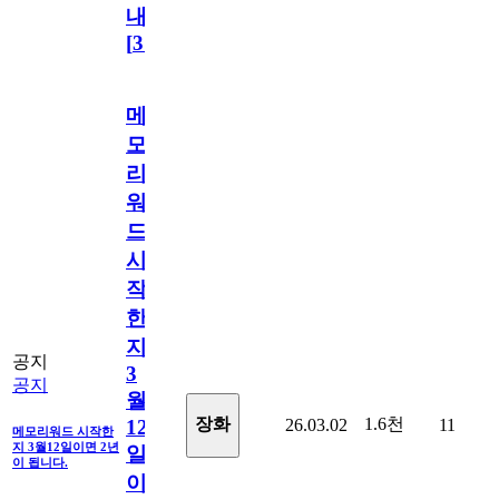
내
[
31
]
메
모
리
워
드
시
작
한
지
공지
3
공지
월
1.6천
장화
26.03.02
11
12
메모리워드 시작한
지 3월12일이면 2년
일
이 됩니다.
이