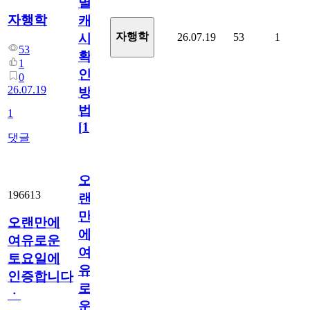
멸
자행학
캐
자행학
26.07.19
53
1
시
53
확
1
인
0
26.07.19
방
법
1
[
1
]
댓글
오
196613
랜
만
오랜만에
에
여유로운
여
토요일에
유
인증합니다
로
ㆍ
운