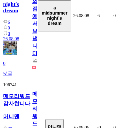
의
night's
a
점
dream
midsummer
26.08.08
6
0
에
night's
6
서
dream
0
보
0
냅
26.08.08
니
다.
0
댓글
196741
메
메모리워드
모
감사합니다
리
워
머니맨
드
머니맨
26.08.06
30
0