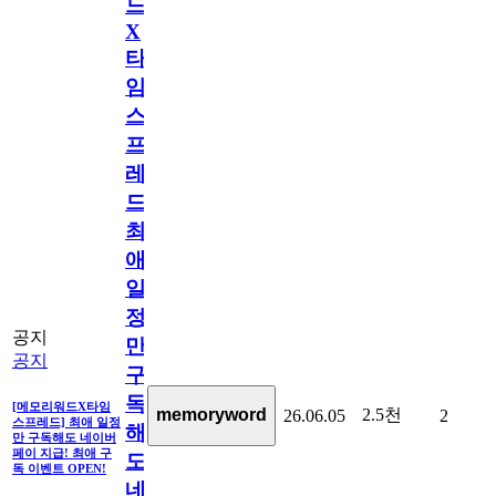
드
X
타
임
스
프
레
드]
최
애
일
정
공지
만
공지
구
독
[메모리워드X타임
2.5천
memoryword
26.06.05
2
스프레드] 최애 일정
해
만 구독해도 네이버
페이 지급! 최애 구
도
독 이벤트 OPEN!
네