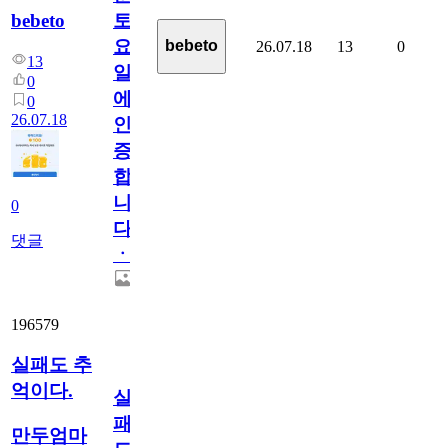
bebeto
토
요
bebeto
26.07.18
13
0
13
일
0
에
0
26.07.18
인
증
합
니
0
다
댓글
ㆍ
196579
실패도 추
억이다.
실
패
만두엄마