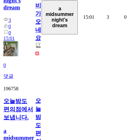
night's
비
dream
a
가
midsummer
15:01
3
0
night's
3
오
dream
0
네
0
요.
15:01
0
댓글
196758
오
오늘밤도
늘
편의점에서
밤
보냅니다.
도
a
편
midsummer