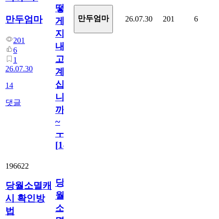
떻
만두엄마
만두엄마
26.07.30
201
6
게
지
201
내
6
고
1
26.07.30
계
십
14
니
댓글
까
~
ㅜ
[
14
]
196622
당
당월소멸캐
월
시 확인방
소
법