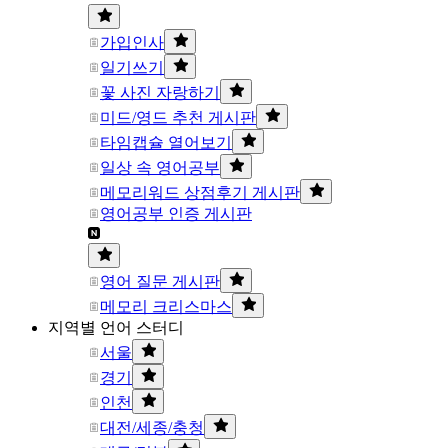
가입인사
일기쓰기
꽃 사진 자랑하기
미드/영드 추천 게시판
타임캡슐 열어보기
일상 속 영어공부
메모리워드 상점후기 게시판
영어공부 인증 게시판
영어 질문 게시판
메모리 크리스마스
지역별 언어 스터디
서울
경기
인천
대전/세종/충청