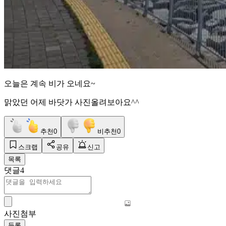
오늘은 계속 비가 오네요~
맑았던 어제 바닷가 사진올려보아요^^
추천
0
비추천
0
스크랩
공유
신고
목록
댓글
4
사진첨부
등록