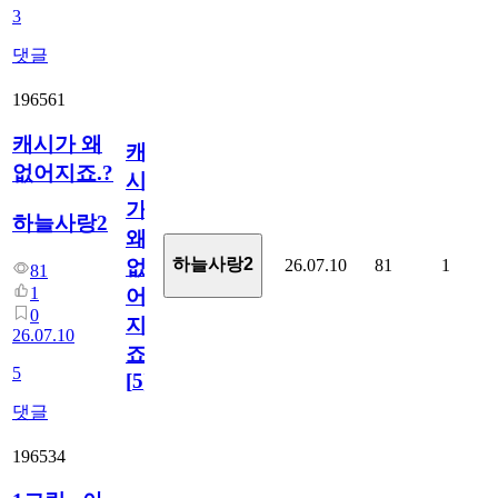
3
댓글
196561
캐시가 왜
캐
없어지죠.?
시
가
하늘사랑2
왜
하늘사랑2
26.07.10
81
1
없
81
1
어
0
지
26.07.10
죠.?
5
[
5
]
댓글
196534