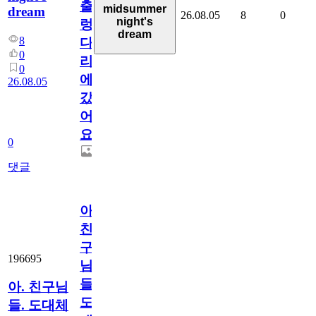
출
midsummer
dream
26.08.05
8
0
night's
렁
dream
8
다
0
리
0
에
26.08.05
갔
어
요.
0
댓글
아.
친
구
196695
님
들.
아. 친구님
도
들. 도대체