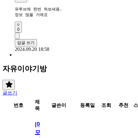
유투브에 한번 쳐보세용.

정보 많을 거에요
0
답글 쓰기
2024.09.20 18:58
자유이야기방
글쓰기
제
번호
글쓴이
등록일
조회
추천
목
[메
모