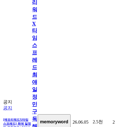
리
워
드
X
타
임
스
프
레
드]
최
애
일
정
공지
만
공지
구
독
[메모리워드X타임
2.5천
memoryword
26.06.05
2
스프레드] 최애 일정
해