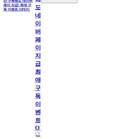
만 구독해도 네이버
페이 지급! 최애 구
도
독 이벤트 OPEN!
네
이
버
페
이
지
급!
최
애
구
독
이
벤
트
OPEN!