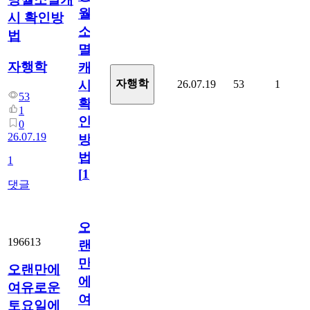
월
시 확인방
소
법
멸
자행학
캐
자행학
26.07.19
53
1
시
53
확
1
인
0
26.07.19
방
법
1
[
1
]
댓글
오
196613
랜
만
오랜만에
에
여유로운
여
토요일에