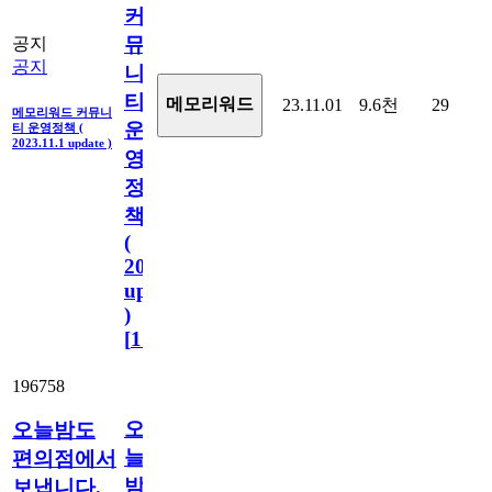
커
뮤
공지
공지
니
티
메모리워드
23.11.01
9.6천
29
메모리워드 커뮤니
운
티 운영정책 (
2023.11.1 update )
영
정
책
(
2023.11.1
update
)
[
110
]
196758
오
오늘밤도
늘
편의점에서
밤
보냅니다.