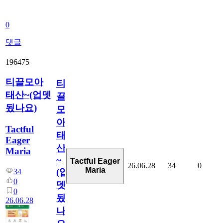
0
댓글
196475
티끌모아
티
태산~(업뎃
끌
됬나요)
모
아
Tactful
태
Eager
산
Maria
~
Tactful Eager
26.06.28
34
0
Maria
(업
34
0
뎃
0
됬
26.06.28
나