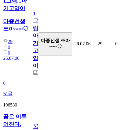
1그림...아
기고양이
1
그
다종선생
림...
쪼아~~~♡
아
다종선생 쪼아
29
기
26.07.06
29
0
~~~♡
0
고
0
양
26.07.06
이
0
댓글
196530
꿈은 이루
어진다.
꿈