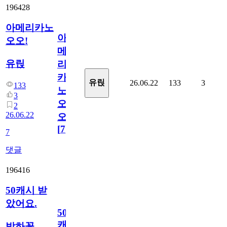
196428
아메리카노
아
오오!
메
유릱
리
카
유릱
26.06.22
133
3
133
노
3
오
2
26.06.22
오!
[
7
]
7
댓글
196416
50캐시 받
았어요.
50
캐
박하꽃