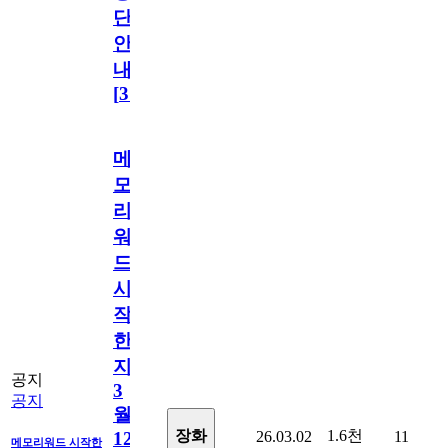
단
안
내
[
31
]
메
모
리
워
드
시
작
한
지
공지
3
공지
월
1.6천
장화
26.03.02
11
12
메모리워드 시작한