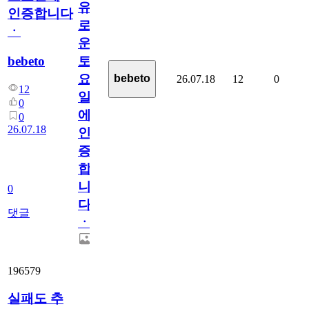
유
인증합니다
로
ㆍ
운
bebeto
토
요
bebeto
26.07.18
12
0
12
일
0
에
0
26.07.18
인
증
합
니
0
다
댓글
ㆍ
196579
실패도 추