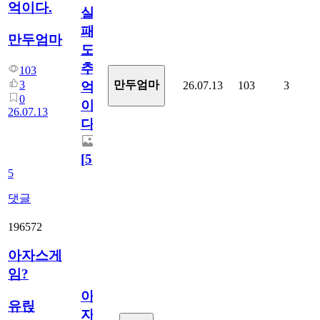
억이다.
실
패
만두엄마
도
추
103
3
만두엄마
26.07.13
103
3
억
0
이
26.07.13
다.
[
5
]
5
댓글
196572
아자스게
임?
아
유릱
자