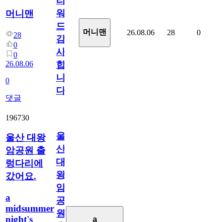
리
워
머니맨
드
머니맨
26.08.06
28
0
28
감
0
사
0
26.08.06
합
니
0
다
댓글
196730
울
울산 대왕
산
암공원 출
대
렁다리에
왕
갔어요.
암
a
공
midsummer
원
night's
a