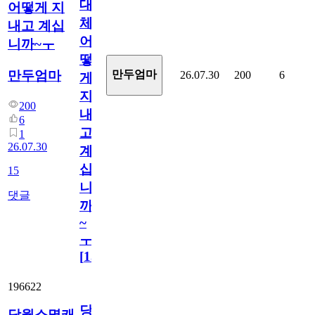
대
어떻게 지
체
내고 계십
어
니까~ㅜ
떻
만두엄마
만두엄마
26.07.30
200
6
게
지
200
내
6
고
1
26.07.30
계
십
15
니
댓글
까
~
ㅜ
[
15
]
196622
당
당월소멸캐