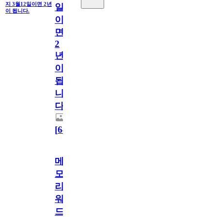
지 3월12일이면 2년
일
이 됩니다.
이
면
2
년
이
됩
니
다.
[
64
]
메
모
리
워
드