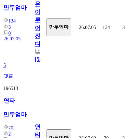
은
만두엄마
이
루
134
3
만두엄마
26.07.05
134
3
어
0
진
26.07.05
다.
[
5
]
5
댓글
196513
연타
만두엄마
연
70
2
타
만두엄마