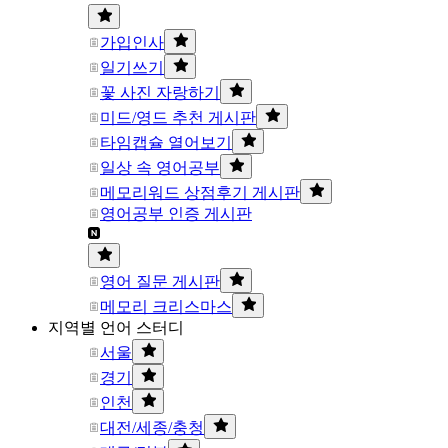
가입인사
일기쓰기
꽃 사진 자랑하기
미드/영드 추천 게시판
타임캡슐 열어보기
일상 속 영어공부
메모리워드 상점후기 게시판
영어공부 인증 게시판
영어 질문 게시판
메모리 크리스마스
지역별 언어 스터디
서울
경기
인천
대전/세종/충청