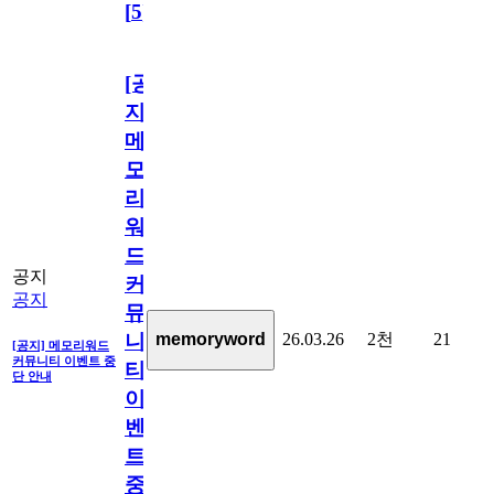
[
5
]
[공
지]
메
모
리
워
드
공지
커
공지
뮤
26.03.26
2천
21
memoryword
니
[공지] 메모리워드
커뮤니티 이벤트 중
티
단 안내
이
벤
트
중