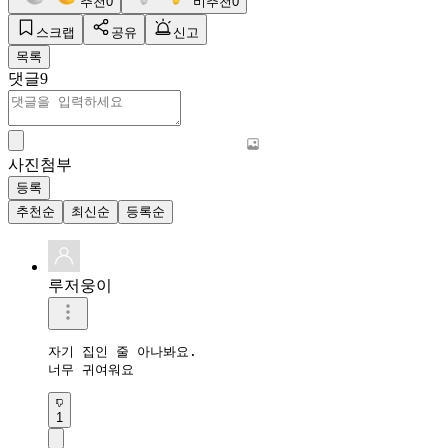
추천
0
비추천
0
스크랩
공유
신고
목록
댓글
9
사진첨부
등록
추천순
최신순
등록순
루저웅이
자기 집인 줄 아나봐요.

너무 귀여워요
1