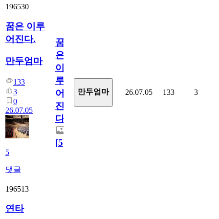
196530
꿈은 이루
어진다.
꿈
은
만두엄마
이
루
133
3
만두엄마
26.07.05
133
3
어
0
진
26.07.05
다.
[
5
]
5
댓글
196513
연타