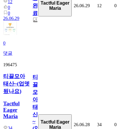
12
Tactful Eager
완
26.06.29
12
0
0
Maria
료
0
26.06.29
0
댓글
196475
티끌모아
티
태산~(업뎃
끌
됬나요)
모
아
Tactful
태
Eager
산
Maria
~
Tactful Eager
26.06.28
34
0
Maria
(업
34