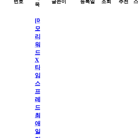
번호
글쓴이
등록일
조회
추천
목
[메
모
리
워
드
X
타
임
스
프
레
드]
최
애
일