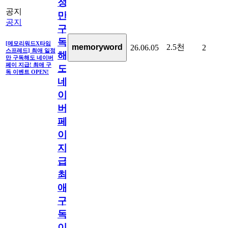
정
공지
만
공지
구
독
[메모리워드X타임
2.5천
memoryword
26.06.05
2
스프레드] 최애 일정
해
만 구독해도 네이버
페이 지급! 최애 구
도
독 이벤트 OPEN!
네
이
버
페
이
지
급!
최
애
구
독
이