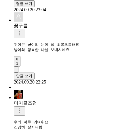
답글 쓰기
2024.09.20 23:04
꽃구름
귀여운 냥이의 눈이 넘 초롱초롱해요

냥이와 행복한 나날 보내시네요
1
답글 쓰기
2024.09.20 22:25
마이클조던
우와 너무 귀여워요.

건강히 잘지내렴