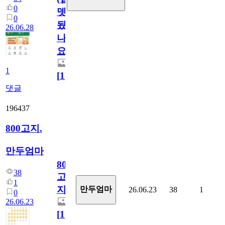
0
뎃
0
됬
26.06.28
나
요)
1
[
1
]
댓글
196437
800고지.
만두엄마
800
38
고
1
지.
만두엄마
26.06.23
38
1
0
26.06.23
[
1
]