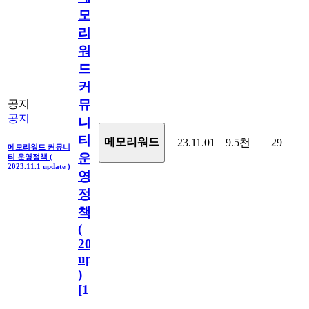
모
리
워
드
커
뮤
공지
공지
니
티
메모리워드
23.11.01
9.5천
29
메모리워드 커뮤니
운
티 운영정책 (
2023.11.1 update )
영
정
책
(
2023.11.1
update
)
[
110
]