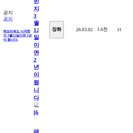
한
지
공지
3
공지
월
1.6천
장화
26.03.02
11
12
메모리워드 시작한
지 3월12일이면 2년
일
이 됩니다.
이
면
2
년
이
됩
니
다.
[
64
]
메