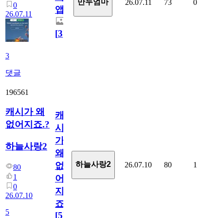
만두엄마
26.07.11
73
0
0
앱.
26.07.11
[
3
]
3
댓글
196561
캐시가 왜
캐
없어지죠.?
시
가
하늘사랑2
왜
하늘사랑2
26.07.10
80
1
없
80
1
어
0
지
26.07.10
죠.?
5
[
5
]