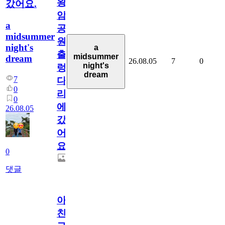
왕
갔어요.
암
a
공
midsummer
원
night's
a
출
midsummer
dream
26.08.05
7
0
night's
렁
dream
7
다
0
리
0
에
26.08.05
갔
어
요.
0
댓글
아.
친