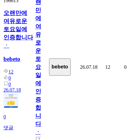
196613
랜
만
오랜만에
에
여유로운
여
토요일에
유
인증합니다
로
ㆍ
운
bebeto
토
요
bebeto
26.07.18
12
0
12
일
0
에
0
26.07.18
인
증
합
니
0
다
댓글
ㆍ