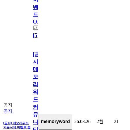
벤
트
OPEN!
[
5
]
[공
지]
메
모
리
워
드
공지
커
공지
뮤
26.03.26
2천
21
memoryword
니
[공지] 메모리워드
커뮤니티 이벤트 중
티