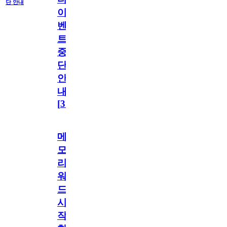
단 안내
이
벤
트
중
단
안
내
[
31
]
메
모
리
워
드
시
작