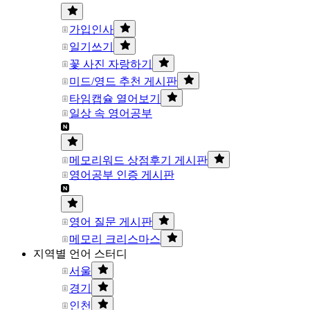
가입인사
일기쓰기
꽃 사진 자랑하기
미드/영드 추천 게시판
타임캡슐 열어보기
일상 속 영어공부
메모리워드 상점후기 게시판
영어공부 인증 게시판
영어 질문 게시판
메모리 크리스마스
지역별 언어 스터디
서울
경기
인천