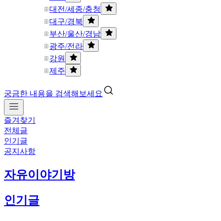
대전/세종/충청
대구/경북
부산/울산/경남
광주/전라
강원
제주
궁금한 내용을 검색해보세요
즐겨찾기
전체글
인기글
공지사항
자유이야기방
인기글