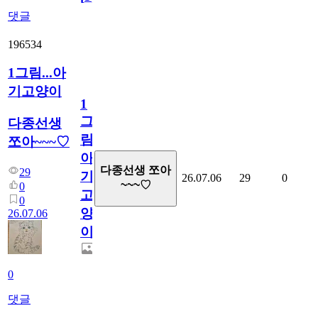
댓글
196534
1그림...아
기고양이
1
그
다종선생
림...
쪼아~~~♡
아
다종선생 쪼아
29
기
26.07.06
29
0
~~~♡
0
고
0
양
26.07.06
이
0
댓글