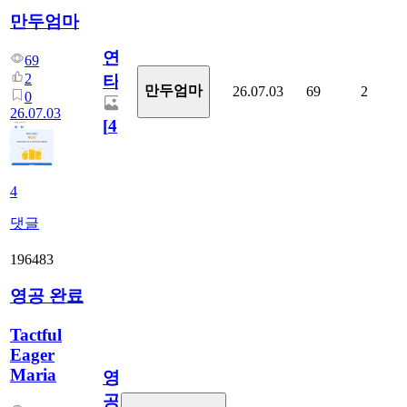
만두엄마
연
69
2
타
만두엄마
26.07.03
69
2
0
26.07.03
[
4
]
4
댓글
196483
영공 완료
Tactful
Eager
Maria
영
공