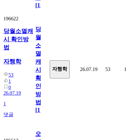
[
14
]
196622
당
당월소멸캐
월
시 확인방
소
법
멸
자행학
캐
자행학
26.07.19
53
1
시
53
확
1
인
0
26.07.19
방
법
1
[
1
]
댓글
오