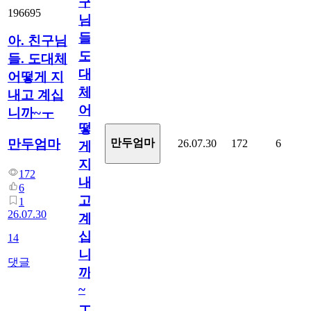
구
196695
님
들.
아. 친구님
도
들. 도대체
대
어떻게 지
체
내고 계십
어
니까~ㅜ
떻
만두엄마
만두엄마
26.07.30
172
6
게
지
172
내
6
고
1
26.07.30
계
십
14
니
댓글
까
~
ㅜ