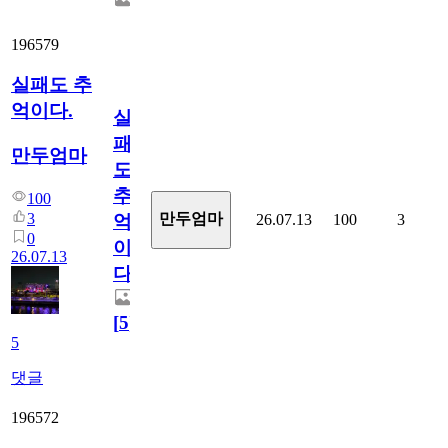
196579
실패도 추
억이다.
실
패
만두엄마
도
추
100
3
만두엄마
26.07.13
100
3
억
0
이
26.07.13
다.
[
5
]
5
댓글
196572