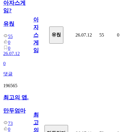
아자스게
임?
아
유릱
자
스
유릱
26.07.12
55
0
55
게
0
0
임?
26.07.12
0
댓글
196565
최고의 앱.
만두엄마
최
고
73
0
의