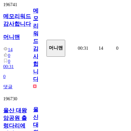
196741
메
메모리워드
모
감사합니다
리
워
머니맨
드
머니맨
00:31
14
0
감
14
0
사
0
합
00:31
니
0
다
댓글
196730
울
울산 대왕
산
암공원 출
대
렁다리에