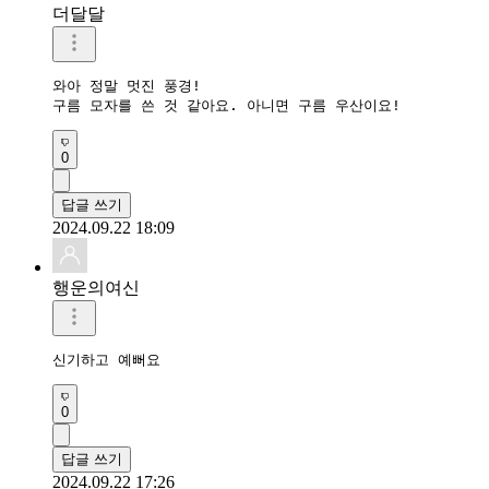
더달달
와아 정말 멋진 풍경!

구름 모자를 쓴 것 같아요. 아니면 구름 우산이요!
0
답글 쓰기
2024.09.22 18:09
행운의여신
신기하고 예뻐요
0
답글 쓰기
2024.09.22 17:26