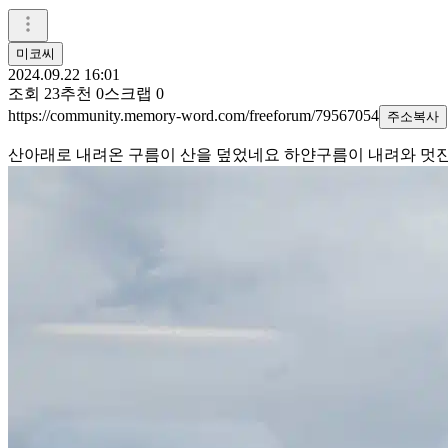
미코씨
2024.09.22 16:01
조회
23
추천
0
스크랩
0
https://community.memory-word.com/freeforum/79567054
주소복사
산아래로 내려온 구름이 산을 덮었네요 하얀구름이 내려와 멋