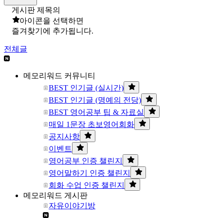
게시판 제목의
아이콘을 선택하면
즐겨찾기에 추가됩니다.
전체글
메모리워드 커뮤니티
BEST 인기글 (실시간)
BEST 인기글 (명예의 전당)
BEST 영어공부 팁 & 자료실
매일 1문장 초보영어회화
공지사항
이벤트
영어공부 인증 챌린지
영어말하기 인증 챌린지
회화 수업 인증 챌린지
메모리워드 게시판
자유이야기방