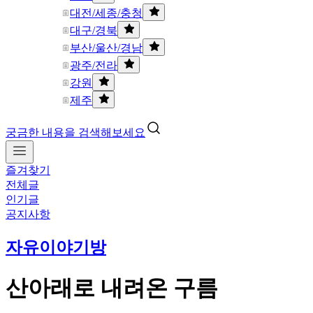
대전/세종/충청
대구/경북
부산/울산/경남
광주/전라
강원
제주
궁금한 내용을 검색해보세요
즐겨찾기
전체글
인기글
공지사항
자유이야기방
산아래로 내려온 구름