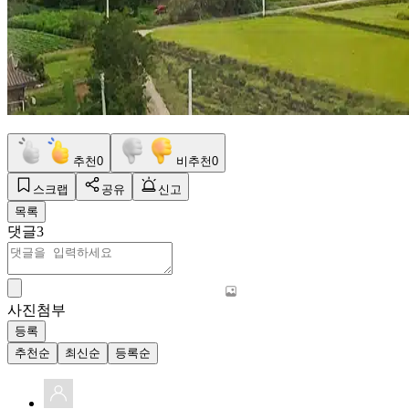
추천
0
비추천
0
스크랩
공유
신고
목록
댓글
3
사진첨부
등록
추천순
최신순
등록순