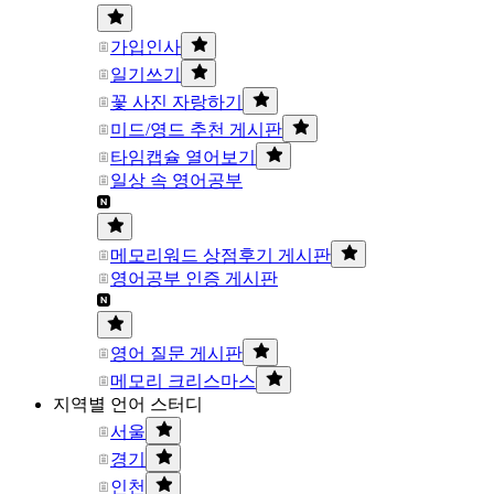
가입인사
일기쓰기
꽃 사진 자랑하기
미드/영드 추천 게시판
타임캡슐 열어보기
일상 속 영어공부
메모리워드 상점후기 게시판
영어공부 인증 게시판
영어 질문 게시판
메모리 크리스마스
지역별 언어 스터디
서울
경기
인천