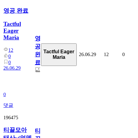
영공 완료
Tactful
Eager
Maria
영
공
12
Tactful Eager
완
26.06.29
12
0
0
Maria
료
0
26.06.29
0
댓글
196475
티끌모아
티
태산~(업뎃