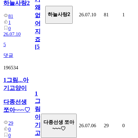
하늘사랑2
왜
하늘사랑2
26.07.10
81
1
없
81
1
어
0
지
26.07.10
죠.?
5
[
5
]
댓글
196534
1그림...아
기고양이
1
그
다종선생
림...
쪼아~~~♡
아
다종선생 쪼아
29
기
26.07.06
29
0
~~~♡
0
고
0