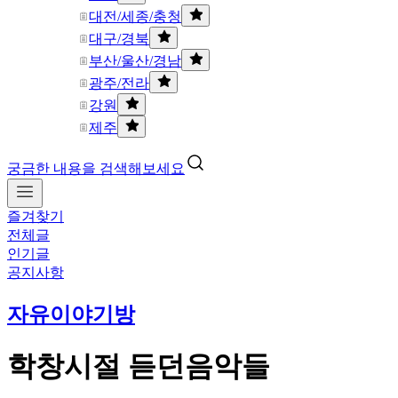
대전/세종/충청
대구/경북
부산/울산/경남
광주/전라
강원
제주
궁금한 내용을 검색해보세요
즐겨찾기
전체글
인기글
공지사항
자유이야기방
학창시절 듣던음악들