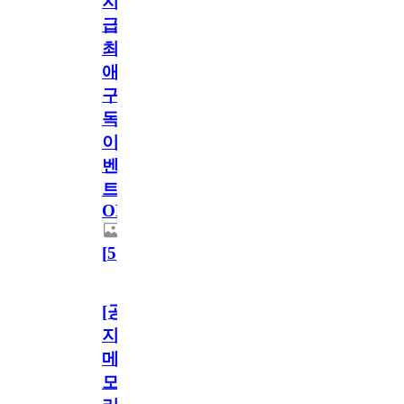
지
급!
최
애
구
독
이
벤
트
OPEN!
[
5
]
[공
지]
메
모