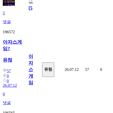
[
5
]
5
댓글
196572
아자스게
임?
아
유릱
자
스
유릱
26.07.12
57
0
57
게
0
0
임?
26.07.12
0
댓글
196565