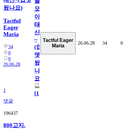
끌
됬나요)
모
아
Tactful
태
Eager
산
Maria
~
Tactful Eager
26.06.28
34
0
Maria
(업
34
0
뎃
0
됬
26.06.28
나
요)
1
[
1
]
댓글
196437
800고지.