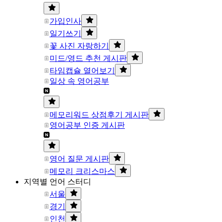
가입인사
일기쓰기
꽃 사진 자랑하기
미드/영드 추천 게시판
타임캡슐 열어보기
일상 속 영어공부
메모리워드 상점후기 게시판
영어공부 인증 게시판
영어 질문 게시판
메모리 크리스마스
지역별 언어 스터디
서울
경기
인천