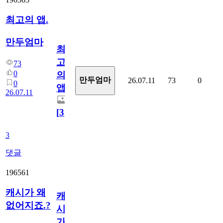
최고의 앱.
만두엄마
최
고
73
0
의
만두엄마
26.07.11
73
0
0
앱.
26.07.11
[
3
]
3
댓글
196561
캐시가 왜
캐
없어지죠.?
시
가