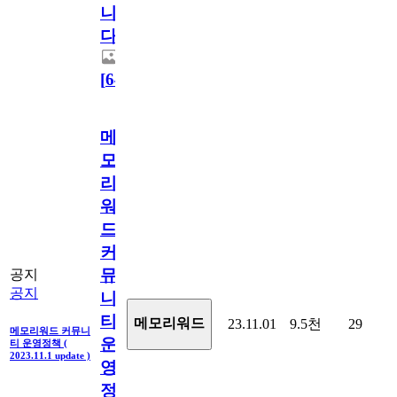
니
다.
[
64
]
메
모
리
워
드
커
뮤
공지
공지
니
티
메모리워드
23.11.01
9.5천
29
메모리워드 커뮤니
운
티 운영정책 (
2023.11.1 update )
영
정