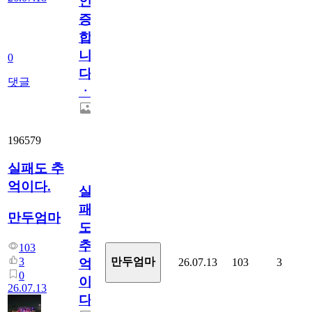
인
증
합
니
0
다
댓글
ㆍ
196579
실패도 추
억이다.
실
패
만두엄마
도
추
103
3
만두엄마
26.07.13
103
3
억
0
이
26.07.13
다.