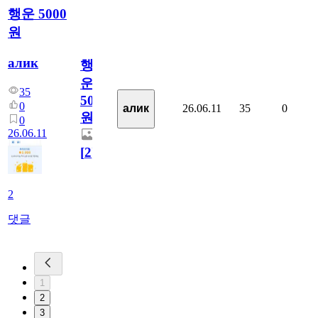
행운 5000
원
алик
행
운
35
5000
0
26.06.11
35
0
алик
원
0
26.06.11
[
2
]
2
댓글
1
2
3