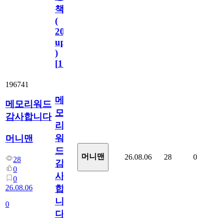
책
(
2023.11.1
update
)
[
110
]
196741
메
메모리워드
모
감사합니다
리
워
머니맨
드
머니맨
26.08.06
28
0
28
감
0
사
0
26.08.06
합
니
0
다