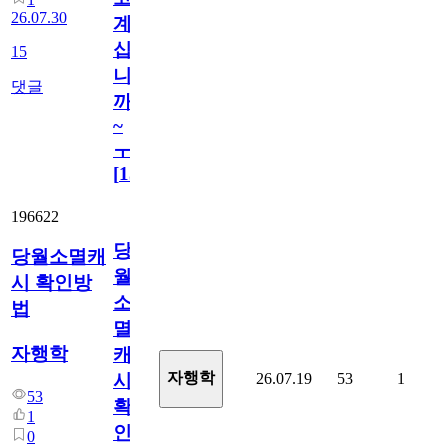
26.07.30
계
십
15
니
댓글
까
~
ㅜ
[
15
]
196622
당
당월소멸캐
월
시 확인방
소
법
멸
자행학
캐
자행학
26.07.19
53
1
시
53
확
1
인
0