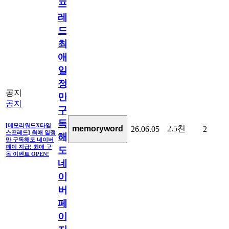
프
레
드]
최
애
일
정
공지
만
공지
구
독
[메모리워드X타임
2.5천
memoryword
26.06.05
2
스프레드] 최애 일정
해
만 구독해도 네이버
페이 지급! 최애 구
도
독 이벤트 OPEN!
네
이
버
페
이