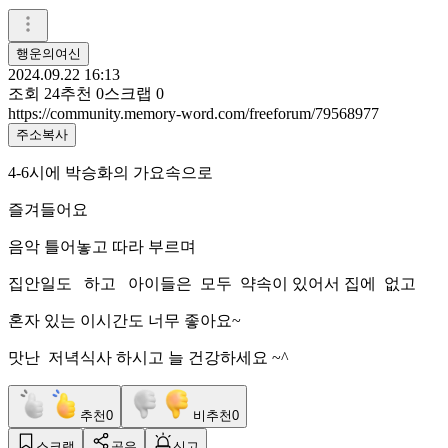
행운의여신
2024.09.22 16:13
조회
24
추천
0
스크랩
0
https://community.memory-word.com/freeforum/79568977
주소복사
4-6시에 박승화의 가요속으로
즐겨들어요
음악 틀어놓고 따라 부르며
집안일도 하고 아이들은 모두 약속이 있어서 집에 없고
혼자 있는 이시간도 너무 좋아요~
맛난 저녁식사 하시고 늘 건강하세요 ~^
추천
0
비추천
0
스크랩
공유
신고