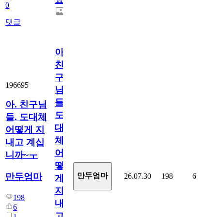
0
댓글
아.
친
구
196695
님
들.
아. 친구님
도
들. 도대체
대
어떻게 지
체
내고 계십
어
니까~ㅜ
떻
만두엄마
만두엄마
26.07.30
198
6
게
지
198
내
6
고
1