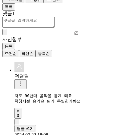
목록
댓글
1
사진첨부
등록
추천순
최신순
등록순
더달달
저도 90년대 음악을 듣게 돼요

학창시절 음악은 뭔가 특별한가봐요
0
답글 쓰기
2024.09.22 18:08