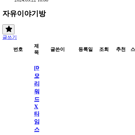
자유이야기방
글쓰기
제
번호
글쓴이
등록일
조회
추천
목
[메
모
리
워
드
X
타
임
스