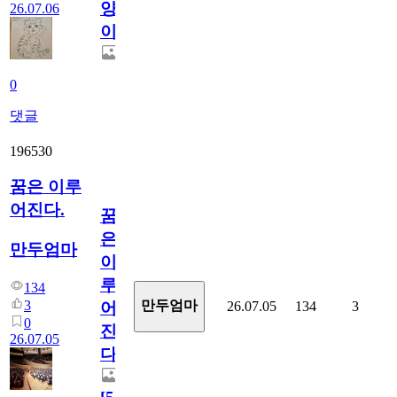
양
26.07.06
이
0
댓글
196530
꿈은 이루
어진다.
꿈
은
만두엄마
이
루
134
3
만두엄마
26.07.05
134
3
어
0
진
26.07.05
다.