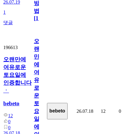
26.07.19
방
법
1
[
1
]
댓글
오
196613
랜
만
오랜만에
에
여유로운
여
토요일에
유
인증합니다
로
ㆍ
운
bebeto
토
요
bebeto
26.07.18
12
0
12
일
0
에
0
26.07.18