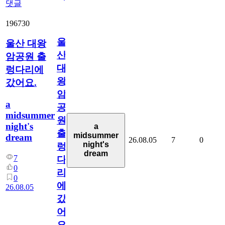
댓글
196730
울
울산 대왕
산
암공원 출
대
렁다리에
왕
갔어요.
암
a
공
midsummer
원
night's
a
출
midsummer
dream
26.08.05
7
0
night's
렁
dream
7
다
0
리
0
에
26.08.05
갔
어
요.