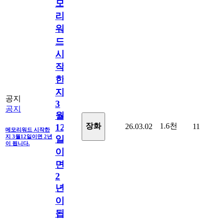
모
리
워
드
시
작
한
지
공지
3
공지
월
1.6천
장화
26.03.02
11
12
메모리워드 시작한
지 3월12일이면 2년
일
이 됩니다.
이
면
2
년
이
됩