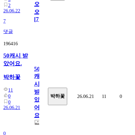
오
2
26.06.22
오!
[
7
]
7
댓글
196416
50캐시 받
았어요.
50
캐
박하꽃
시
11
받
0
박하꽃
26.06.21
11
0
았
0
어
26.06.21
요.
0