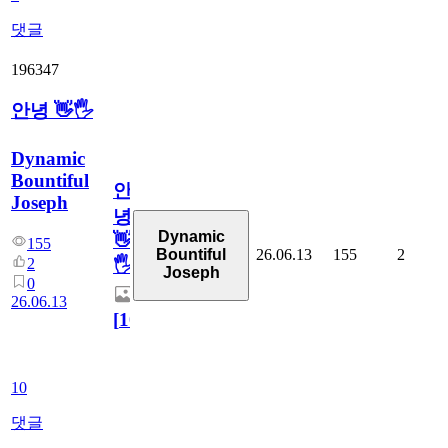
댓글
196347
안녕 👋🖐
Dynamic
Bountiful
안
Joseph
녕
Dynamic
👋
155
26.06.13
155
2
Bountiful
2
🖐
Joseph
0
26.06.13
[
10
]
10
댓글