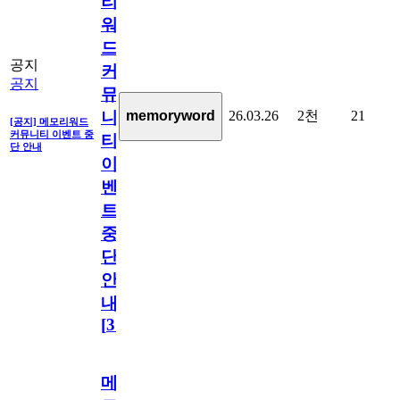
리
워
드
공지
커
공지
뮤
26.03.26
2천
21
memoryword
니
[공지] 메모리워드
커뮤니티 이벤트 중
티
단 안내
이
벤
트
중
단
안
내
[
31
]
메