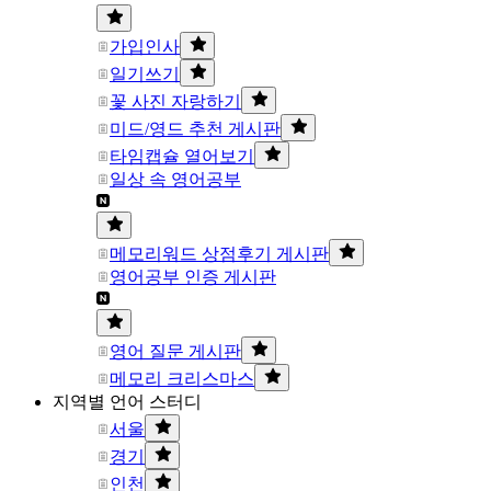
가입인사
일기쓰기
꽃 사진 자랑하기
미드/영드 추천 게시판
타임캡슐 열어보기
일상 속 영어공부
메모리워드 상점후기 게시판
영어공부 인증 게시판
영어 질문 게시판
메모리 크리스마스
지역별 언어 스터디
서울
경기
인천