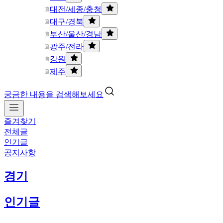
대전/세종/충청
대구/경북
부산/울산/경남
광주/전라
강원
제주
궁금한 내용을 검색해보세요
즐겨찾기
전체글
인기글
공지사항
경기
인기글