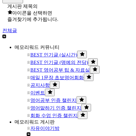
게시판 제목의
아이콘을 선택하면
즐겨찾기에 추가됩니다.
전체글
메모리워드 커뮤니티
BEST 인기글 (실시간)
BEST 인기글 (명예의 전당)
BEST 영어공부 팁 & 자료실
매일 1문장 초보영어회화
공지사항
이벤트
영어공부 인증 챌린지
영어말하기 인증 챌린지
회화 수업 인증 챌린지
메모리워드 게시판
자유이야기방