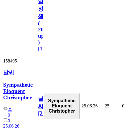
영
정
책
(
2023.11.1
update
)
[
110
]
158495
날씨
Sympathetic
Eloquent
Christopher
날
Sympathetic
25.06.26
25
0
Eloquent
씨
25
Christopher
[
2
]
0
0
25.06.26