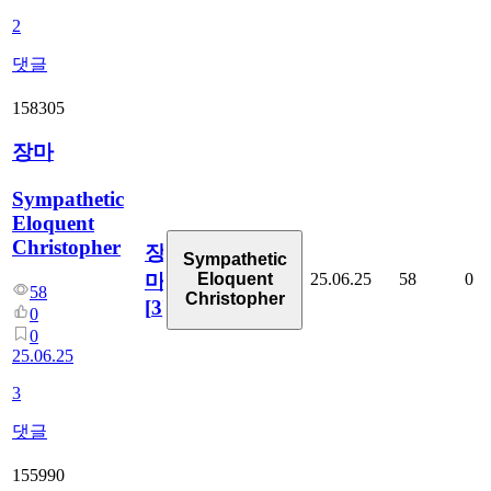
2
댓글
158305
장마
Sympathetic
Eloquent
Christopher
장
Sympathetic
25.06.25
58
0
Eloquent
마
58
Christopher
[
3
]
0
0
25.06.25
3
댓글
155990