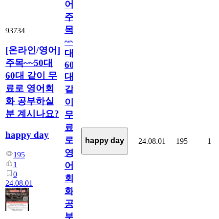
어]
주
목
93734
~~50
[온라인/영어]
대
주목~~50대
60
60대 같이 무
대
료로 영어회
같
화 공부하실
이
분 계시나요?
무
료
happy day
로
happy day
24.08.01
195
1
영
195
1
어
0
회
24.08.01
화
공
부