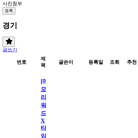
사진첨부
등록
경기
글쓰기
제
번호
글쓴이
등록일
조회
추천
목
[메
모
리
워
드
X
타
임