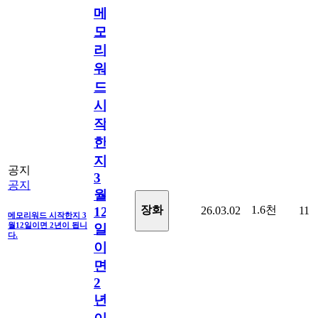
메
모
리
워
드
시
작
한
지
공지
3
공지
월
1.6천
장화
26.03.02
11
12
메모리워드 시작한지 3
월12일이면 2년이 됩니
일
다.
이
면
2
년