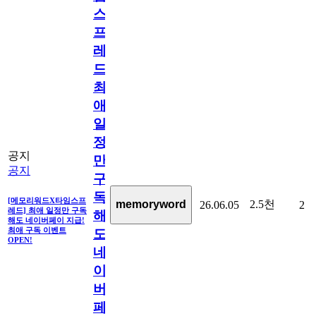
스
프
레
드]
최
애
일
정
공지
만
공지
구
독
[메모리워드X타임스프
2.5천
memoryword
26.06.05
2
레드] 최애 일정만 구독
해
해도 네이버페이 지급!
최애 구독 이벤트
도
OPEN!
네
이
버
페