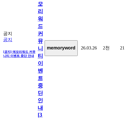
모
리
워
드
커
공지
공지
뮤
26.03.26
2천
21
memoryword
니
[공지] 메모리워드 커뮤
티
니티 이벤트 중단 안내
이
벤
트
중
단
안
내
[
31
]