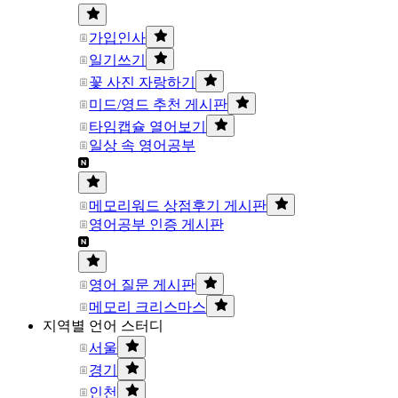
가입인사
일기쓰기
꽃 사진 자랑하기
미드/영드 추천 게시판
타임캡슐 열어보기
일상 속 영어공부
메모리워드 상점후기 게시판
영어공부 인증 게시판
영어 질문 게시판
메모리 크리스마스
지역별 언어 스터디
서울
경기
인천