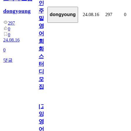
인
주
dongyoung
24.08.16
297
0
dongyoung
말
297
영
0
어
0
24.08.16
회
화
0
스
댓글
터
디
모
집
[고
양/
영
어]