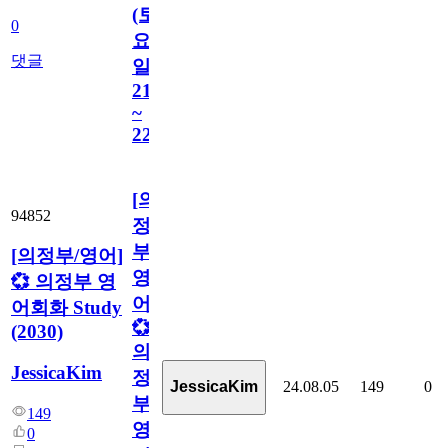
(토
0
요
댓글
일
21:00
~
22:00)
[의
94852
정
부/
[의정부/영어]
영
💞 의정부 영
어]
어회화 Study
💞
(2030)
의
JessicaKim
정
24.08.05
149
0
JessicaKim
부
149
영
0