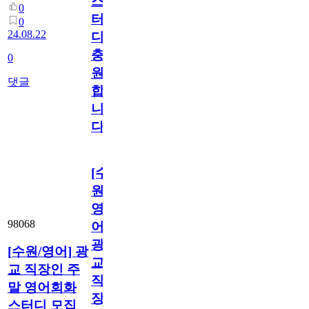
스
0
터
0
24.08.22
디
충
0
원
댓글
합
니
다:)
[수
원/
영
98068
어]
광
[수원/영어] 광
교
교 직장인 주
직
말 영어회화
장
스터디 모집