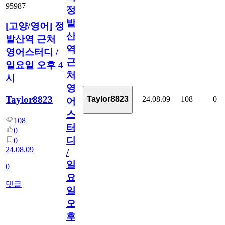
95987
정
발
[고양/영어] 정
산
발산역 근처
역
영어스터디 /
근
일요일 오후 4
처
시
영
Taylor8823
24.08.09
108
0
Taylor8823
어
스
108
터
0
디
0
24.08.09
/
일
0
요
댓글
일
오
후