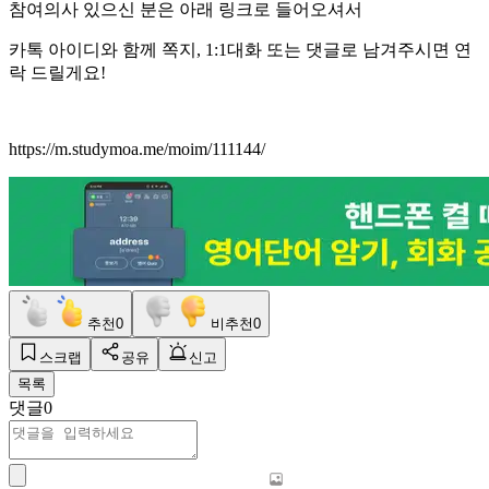
참여의사 있으신 분은 아래 링크로 들어오셔서
카톡 아이디와 함께 쪽지, 1:1대화 또는 댓글로 남겨주시면 연
락 드릴게요!
https://m.studymoa.me/moim/111144/
추천
0
비추천
0
스크랩
공유
신고
목록
댓글
0