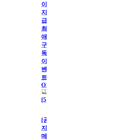
이
지
급!
최
애
구
독
이
벤
트
OPEN!
[
5
]
[공
지]
메