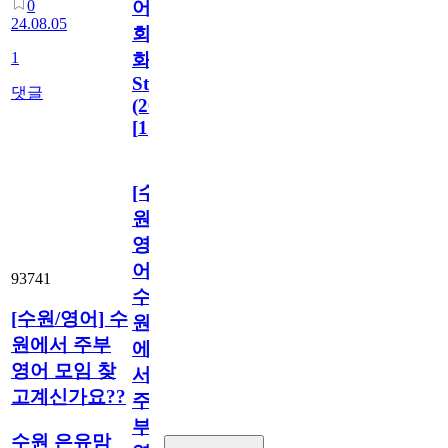
0
어
24.08.05
회
1
화
Study
댓글
(2030)
[
1
]
[수
원/
영
어]
93741
수
[수원/영어] 수
원
원에서 주부
에
영어 모임 찾
서
고계신가요??
주
부
수원 은유맘