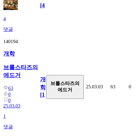
[
4
]
4
댓글
140194
개학
브롤스타즈의
에드거
개
브롤스타즈의
25.03.03
63
0
학
63
에드거
[
1
]
0
0
25.03.03
1
댓글