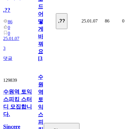
드
,??
어
25.01.07
86
0
,??
떻
86
0
게
0
바
25.01.07
꿔
3
요?
[
3
]
댓글
수
129839
원
수원역 토익
역
스피킹 스터
토
디 모집합니
익
다.
스
피
Sincere