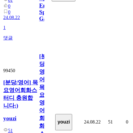
61
English
0
Speaking
0
24.08.22
Gathering
[
1
]
1
댓글
[분
당/
99450
영
어]
[분당/영어] 목
목
요영어회화스
요
터디 충원합
영
니다:)
어
회
youzi
24.08.22
51
0
youzi
화
51