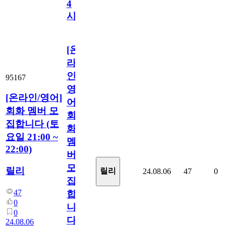
4
시
[온
라
인/
95167
영
[온라인/영어]
어]
회화 멤버 모
회
집합니다 (토
화
요일 21:00 ~
멤
22:00)
버
모
릴리
릴리
24.08.06
47
0
집
47
합
0
니
0
다
24.08.06