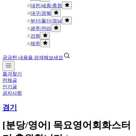
대전/세종/충청
대구/경북
부산/울산/경남
광주/전라
강원
제주
궁금한 내용을 검색해보세요
즐겨찾기
전체글
인기글
공지사항
경기
[분당/영어] 목요영어회화스터