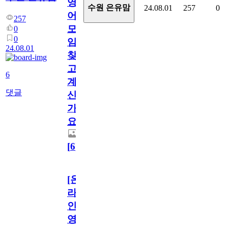
영
수원 은유맘
24.08.01
257
0
어
257
모
0
0
임
24.08.01
찾
고
6
계
댓글
신
가
요??
[
6
]
[온
라
인/
영