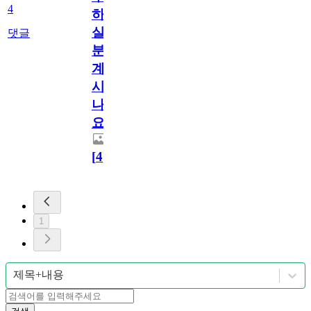
4
하
실
댓글
분
계
시
나
요?
[
4
]
1
제목+내용