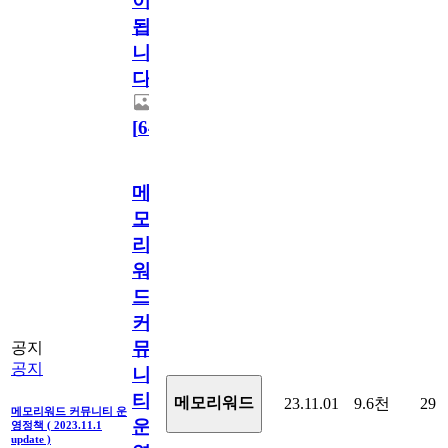
이
됩
니
다.
[
64
]
메
모
리
워
드
커
뮤
공지
공지
니
티
메모리워드
23.11.01
9.6천
29
메모리워드 커뮤니티 운
운
영정책 ( 2023.11.1
update )