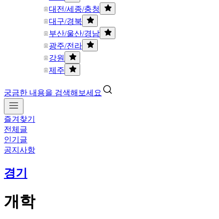
대전/세종/충청
대구/경북
부산/울산/경남
광주/전라
강원
제주
궁금한 내용을 검색해보세요
즐겨찾기
전체글
인기글
공지사항
경기
개학