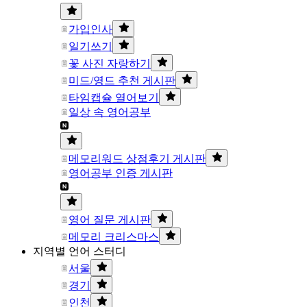
가입인사
일기쓰기
꽃 사진 자랑하기
미드/영드 추천 게시판
타임캡슐 열어보기
일상 속 영어공부
메모리워드 상점후기 게시판
영어공부 인증 게시판
영어 질문 게시판
메모리 크리스마스
지역별 언어 스터디
서울
경기
인천