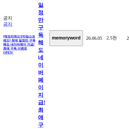
일
정
공지
만
공지
구
독
[메모리워드X타임스프
2.5천
memoryword
26.06.05
2
레드] 최애 일정만 구독
해
해도 네이버페이 지급!
최애 구독 이벤트
도
OPEN!
네
이
버
페
이
지
급!
최
애
구