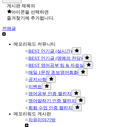
게시판 제목의
아이콘을 선택하면
즐겨찾기에 추가됩니다.
전체글
메모리워드 커뮤니티
BEST 인기글 (실시간)
BEST 인기글 (명예의 전당)
BEST 영어공부 팁 & 자료실
매일 1문장 초보영어회화
공지사항
이벤트
영어공부 인증 챌린지
영어말하기 인증 챌린지
회화 수업 인증 챌린지
메모리워드 게시판
자유이야기방