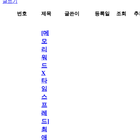
글쓰기
번호
제목
글쓴이
등록일
조회
추
[메
모
리
워
드
X
타
임
스
프
레
드]
최
애