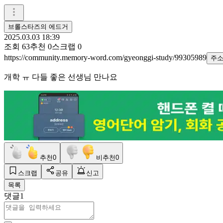
브롤스타즈의 에드거
2025.03.03 18:39
조회
63
추천
0
스크랩
0
https://community.memory-word.com/gyeonggi-study/99305989
주
개학 ㅠ 다들 좋은 선생님 만나요
추천
0
비추천
0
스크랩
공유
신고
목록
댓글
1