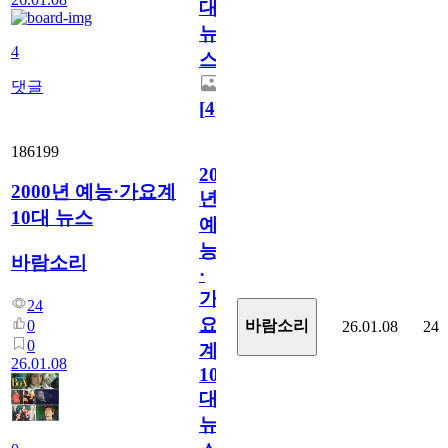
대
뉴
4
스
댓글
[
4
]
186199
2000
2000년 예능·가요계
년
10대 뉴스
예
능
바람소리
·
가
24
요
0
바람소리
26.01.08
24
0
계
26.01.08
10
대
뉴