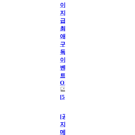
이
지
급!
최
애
구
독
이
벤
트
OPEN!
[
5
]
[공
지]
메