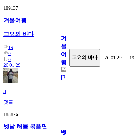
189137
겨울여행
고요의 바다
겨
울
19
0
여
고요의 바다
26.01.29
19
0
행
26.01.29
[
3
]
3
댓글
188876
벳남 해물 볶음면
벳