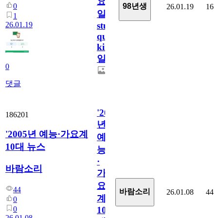
요
0
98년생
26.01.19
16
일/English
1
26.01.19
study
quiz
king530
일
0
댓글
'2005
186201
년
'2005년 예능·가요계
예
10대 뉴스
능
·
바람소리
가
요
44
바람소리
26.01.08
44
계
0
0
10
26.01.08