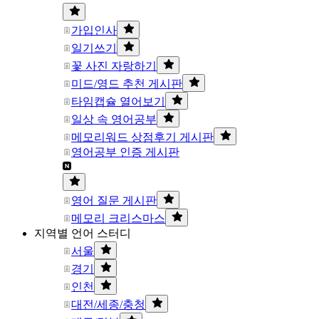
가입인사
일기쓰기
꽃 사진 자랑하기
미드/영드 추천 게시판
타임캡슐 열어보기
일상 속 영어공부
메모리워드 상점후기 게시판
영어공부 인증 게시판
영어 질문 게시판
메모리 크리스마스
지역별 언어 스터디
서울
경기
인천
대전/세종/충청