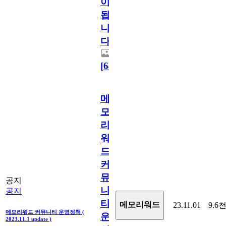
이
됩
니
다.
[
64
]
메
모
리
워
드
커
뮤
공지
니
공지
티
메모리워드
23.11.01
9.6
메모리워드 커뮤니티 운영정책 (
운
2023.11.1 update )