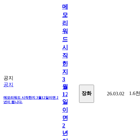
메
모
리
워
드
시
작
한
지
공지
3
공지
월
1.6
장화
26.03.02
12
메모리워드 시작한지 3월12일이면 2
일
년이 됩니다.
이
면
2
년