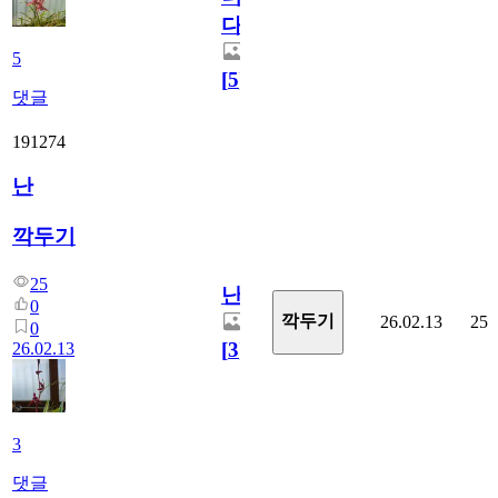
다.
5
[
5
]
댓글
191274
난
깍두기
25
난
0
깍두기
26.02.13
25
0
[
3
]
26.02.13
3
댓글