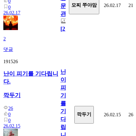
0
모찌 쭈야맘
26.02.17
21
문
0
26.02.17
관
[
2
]
2
댓글
191526
난
난이 피기를 기다립니
이
다.
피
깍두기
기
를
26
기
0
깍두기
26.02.15
26
다
0
26.02.15
립
니