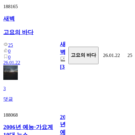
188165
새벽
고요의 바다
새
25
0
벽
고요의 바다
26.01.22
25
0
26.01.22
[
3
]
3
댓글
188068
2006
년
2006년 예능·가요계
예
10대 뉴스