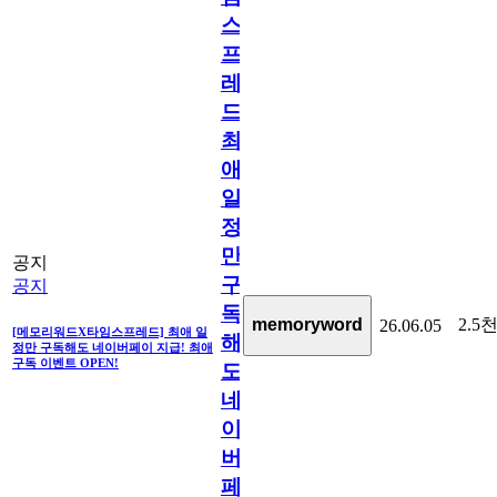
스
프
레
드]
최
애
일
정
만
공지
구
공지
독
2.5
memoryword
26.06.05
[메모리워드X타임스프레드] 최애 일
해
정만 구독해도 네이버페이 지급! 최애
구독 이벤트 OPEN!
도
네
이
버
페