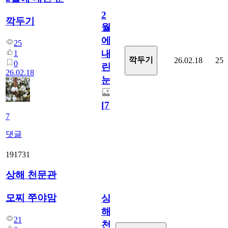
2
깍두기
월
에
25
내
1
깍두기
26.02.18
25
0
린
26.02.18
눈
[
7
]
7
댓글
191731
상해 천문관
모찌 쭈야맘
상
해
21
천