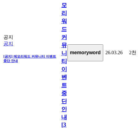
모
리
워
드
커
공지
공지
뮤
26.03.26
2천
memoryword
니
[공지] 메모리워드 커뮤니티 이벤트
티
중단 안내
이
벤
트
중
단
안
내
[
31
]