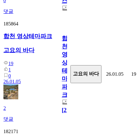
스
0
댓글
185864
합천 영상테마파크
합
천
고요의 바다
영
상
19
1
테
고요의 바다
26.01.05
19
0
마
26.01.05
파
크
2
[
2
]
댓글
182171