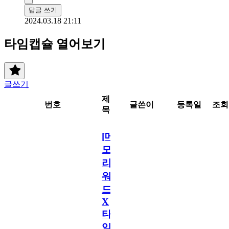
답글 쓰기
2024.03.18 21:11
타임캡슐 열어보기
글쓰기
제
번호
글쓴이
등록일
조회
목
[메
모
리
워
드
X
타
임