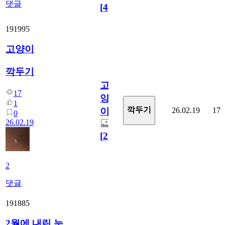
댓글
[
4
]
191995
고양이
깍두기
고
17
양
1
깍두기
26.02.19
17
이
0
26.02.19
[
2
]
2
댓글
191885
2월에 내린 눈