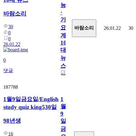
능
·
바람소리
가
30
요
바람소리
26.01.22
30
0
계
0
10
26.01.22
대
뉴
0
스
댓글
187788
1월9일금요일/English
1
월
study quiz king530일
9
98년생
일
금
16