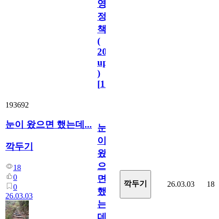
영
정
책
(
2023.11.1
update
)
[
110
]
193692
눈이 왔으면 했는데...
눈
이
깍두기
왔
으
18
0
면
깍두기
26.03.03
18
0
했
26.03.03
는
데...