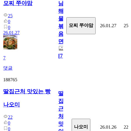
모찌 쭈야맘
남
해
25
물
0
모찌 쭈야맘
26.01.27
25
볶
0
26.01.27
음
면
[
7
]
7
댓글
188765
딸집근처 맛있는 빵
딸
집
나오미
근
처
22
0
맛
나오미
26.01.26
22
0