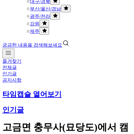
대구/경북
부산/울산/경남
광주/전라
강원
제주
궁금한 내용을 검색해보세요
즐겨찾기
전체글
인기글
공지사항
타임캡슐 열어보기
인기글
고금면 충무사(묘당도)에서 캠