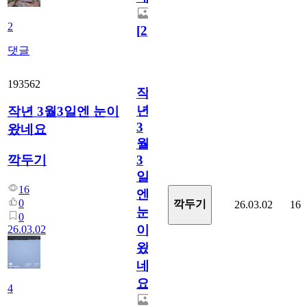
2
[
2
]
댓글
193562
작
년
작년 3월3일엔 눈이
3
왔네요
월
깍두기
3
일
16
엔
0
깍두기
26.03.02
16
눈
0
이
26.03.02
왔
네
요
4