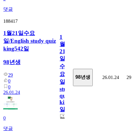
댓글
188417
1월21일수요
1
일/English study quiz
월
king542일
21
일
98년생
수
요
29
98년생
26.01.24
29
0
일/English
0
study
26.01.24
quiz
king542
일
0
댓글