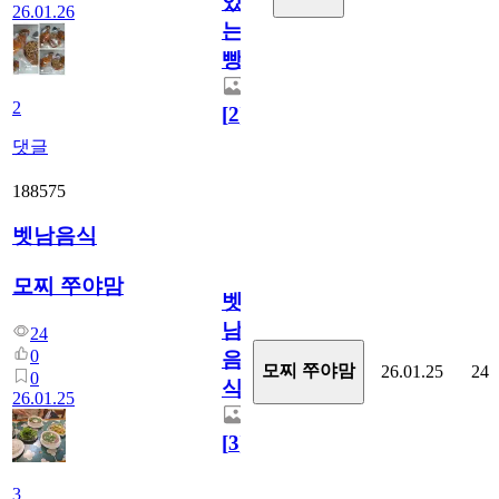
있
26.01.26
는
빵
2
[
2
]
댓글
188575
벳남음식
모찌 쭈야맘
벳
남
24
0
음
모찌 쭈야맘
26.01.25
24
0
식
26.01.25
[
3
]
3