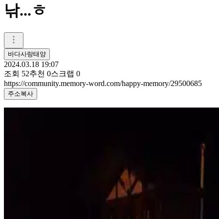
낚...ㅎ
바다사랑태양
2024.03.18 19:07
조회
52
추천
0
스크랩
0
https://community.memory-word.com/happy-memory/29500685
주소복사