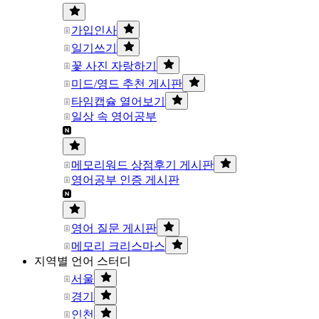
가입인사
일기쓰기
꽃 사진 자랑하기
미드/영드 추천 게시판
타임캡슐 열어보기
일상 속 영어공부
메모리워드 상점후기 게시판
영어공부 인증 게시판
영어 질문 게시판
메모리 크리스마스
지역별 언어 스터디
서울
경기
인천