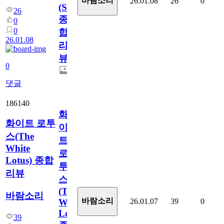
바람소리
26.01.08
26
0
(Severance)
26
종
0
0
합
26.01.08
리
뷰
0
댓글
186140
화
화이트 로투
이
스(The
트
White
로
Lotus) 종합
투
리뷰
스
(The
바람소리
바람소리
26.01.07
39
0
White
Lotus)
39