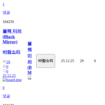
1
댓글
184250
블랙 미러
(Black
Mirror)
블
랙
바람소리
미
바람소리
25.12.25
29
0
러
29
0
(Black
0
Mirror)
25.12.25
0
댓글