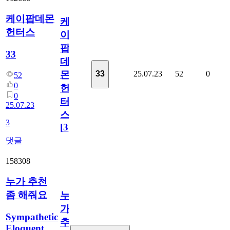
케이팝데몬
케
헌터스
이
팝
33
데
25.07.23
52
0
33
몬
52
0
헌
0
터
25.07.23
스
3
[
3
]
댓글
158308
누가 추천
좀 해줘요
누
가
Sympathetic
추
Eloquent