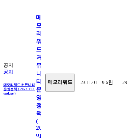
메
모
리
워
드
커
뮤
공지
공지
니
티
메모리워드
23.11.01
9.6천
29
메모리워드 커뮤니티
운
운영정책 ( 2023.11.1
update )
영
정
책
(
2023.11.1
update