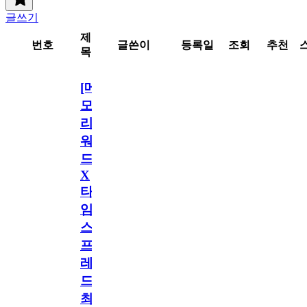
글쓰기
제
번호
글쓴이
등록일
조회
추천
목
[메
모
리
워
드
X
타
임
스
프
레
드]
최