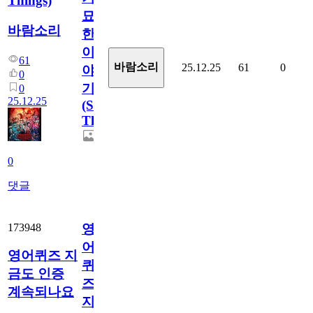
Things)
묘
바람소리
한
이
61
바람소리
25.12.25
61
0
야
0
기
0
25.12.25
(Stranger
Things)
0
댓글
173948
영
어
영어퀴즈 지
퀴
금도 인증
즈
계속되나요
지