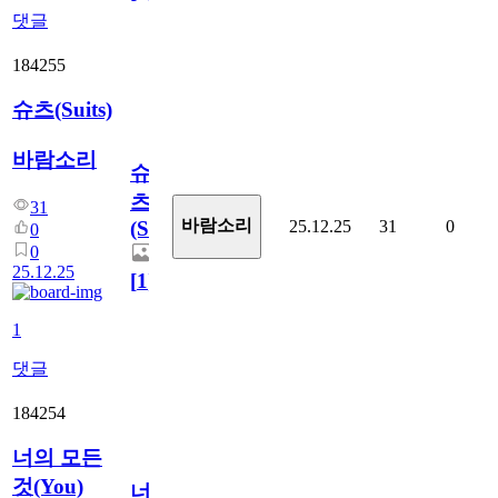
댓글
184255
슈츠(Suits)
바람소리
슈
츠
31
바람소리
25.12.25
31
0
(Suits)
0
0
25.12.25
[
1
]
1
댓글
184254
너의 모든
것(You)
너