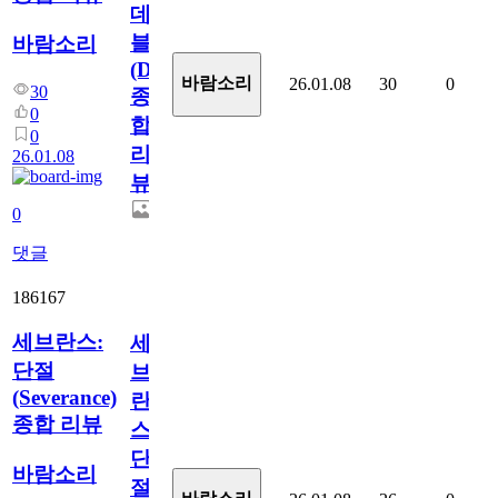
데
블
바람소리
(Daredevil)
바람소리
26.01.08
30
0
30
종
0
합
0
리
26.01.08
뷰
0
댓글
186167
세브란스:
세
단절
브
(Severance)
란
종합 리뷰
스:
단
바람소리
절