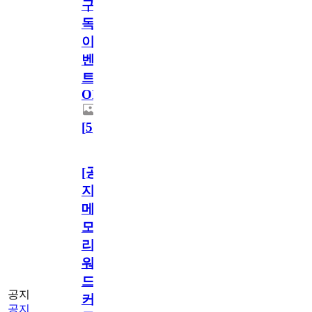
구
독
이
벤
트
OPEN!
[
5
]
[공
지]
메
모
리
워
드
공지
커
공지