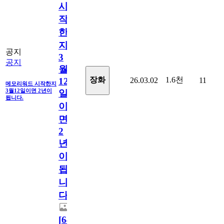
시
작
한
지
공지
3
공지
월
1.6천
장화
26.03.02
11
12
메모리워드 시작한지
3월12일이면 2년이
일
됩니다.
이
면
2
년
이
됩
니
다.
[
64
]