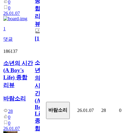
종
0
0
합
26.01.07
리
뷰
1
[
1
]
댓글
186137
소
소년의 시간
(A Boy's
년
Life) 종합
의
리뷰
시
간
바람소리
(A
Boy's
바람소리
26.01.07
28
0
28
Life)
0
종
0
합
26.01.07