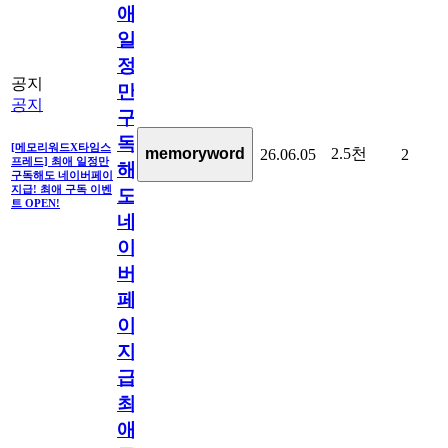
애
일
정
공지
만
공지
구
독
[메모리워드X타임스
2.5천
memoryword
26.06.05
2
프레드] 최애 일정만
해
구독해도 네이버페이
지급! 최애 구독 이벤
도
트 OPEN!
네
이
버
페
이
지
급!
최
애