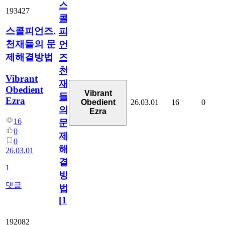
스
193427
콜
스콜피언즈.
피
천재들의 문
언
제해결방법
즈.
천
Vibrant
재
Obedient
Vibrant
들
Ezra
26.03.01
16
0
Obedient
의
Ezra
16
문
0
제
0
해
26.03.01
결
1
방
댓글
법
[
1
]
192082