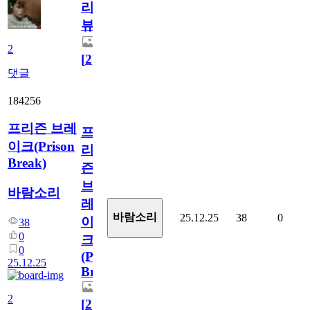
리
뷰
2
[
2
]
댓글
184256
프리즌 브레
프
이크(Prison
리
Break)
즌
브
바람소리
레
바람소리
25.12.25
38
0
이
38
0
크
0
(Prison
25.12.25
Break)
2
[
2
]