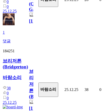
0
(Queen’s
0
Gambit)
25.12.25
[
1
]
1
댓글
184251
브리저튼
(Bridgerton)
브
바람소리
리
저
38
바람소리
25.12.25
38
0
튼
0
(Bridgerton)
0
25.12.25
[
1
]