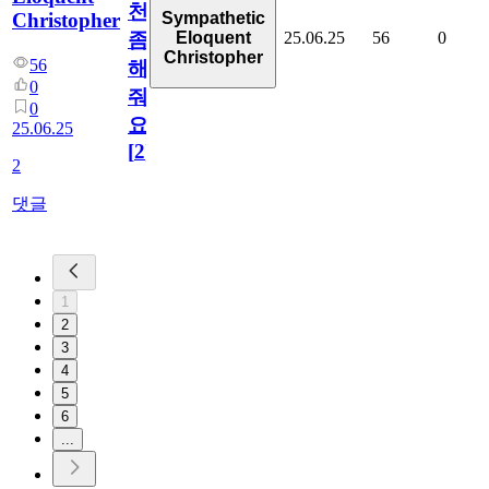
천
Christopher
Sympathetic
25.06.25
56
0
Eloquent
좀
Christopher
56
해
0
줘
0
요
25.06.25
[
2
]
2
댓글
1
2
3
4
5
6
...