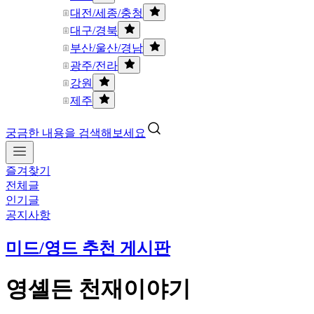
대전/세종/충청
대구/경북
부산/울산/경남
광주/전라
강원
제주
궁금한 내용을 검색해보세요
즐겨찾기
전체글
인기글
공지사항
미드/영드 추천 게시판
영셸든 천재이야기