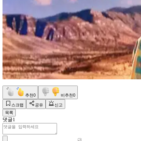
추천
0
비추천
0
스크랩
공유
신고
목록
댓글
1