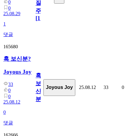
0
질
0
주
25.08.29
[
1
]
1
댓글
165680
혹 보신분?
Joyous Joy
혹
보
33
25.08.12
33
0
Joyous Joy
0
신
0
분?
25.08.12
0
댓글
162666