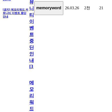
뮤
26.03.26
2천
21
memoryword
니
[공지] 메모리워드 커
뮤니티 이벤트 중단
티
안내
이
벤
트
중
단
안
내
[
31
]
메
모
리
워
드