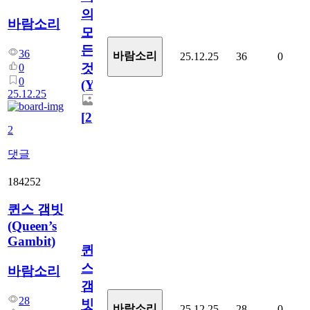
의
바람소리
모
든
36
바람소리
25.12.25
36
0
것
0
0
(You)
25.12.25
[
2
]
2
댓글
184252
퀸스 갬빗
(Queen’s
Gambit)
퀸
스
바람소리
갬
28
빗
바람소리
25.12.25
28
0