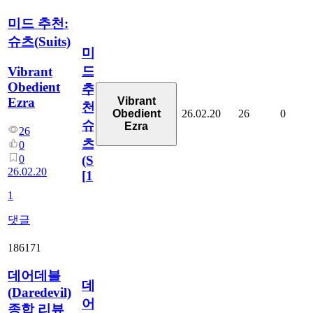
미드 추천:
슈츠(Suits)
미
드
Vibrant
Obedient
추
Ezra
Vibrant
천:
26.02.20
26
0
Obedient
슈
Ezra
26
츠
0
0
(Suits)
26.02.20
[
1
]
1
댓글
186171
데어데블
데
(Daredevil)
어
종합 리뷰