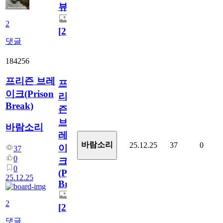
뷰
2
[
2
]
댓글
184256
프리즌 브레
프
이크(Prison
리
Break)
즌
브
바람소리
레
바람소리
25.12.25
37
0
이
37
0
크
0
(Prison
25.12.25
Break)
2
[
2
]
댓글