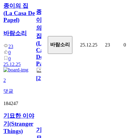
종이의 집
종
(La Casa De
Papel)
이
의
바람소리
집
(La
바람소리
25.12.25
23
0
23
Casa
0
De
0
Papel)
25.12.25
[
2
]
2
댓글
184247
기묘한 이야
기(Stranger
기
Things)
묘