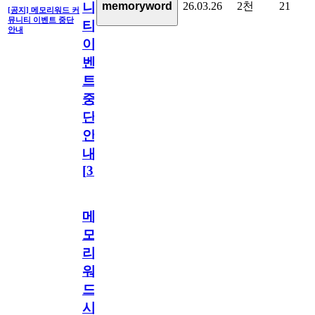
26.03.26
2천
21
memoryword
니
[공지] 메모리워드 커
뮤니티 이벤트 중단
티
안내
이
벤
트
중
단
안
내
[
31
]
메
모
리
워
드
시