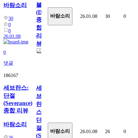
블
바람소리
(Daredevil)
바람소리
26.01.08
30
0
30
종
0
합
0
리
26.01.08
뷰
0
댓글
186167
세브란스:
세
단절
브
(Severance)
란
종합 리뷰
스:
단
바람소리
절
바람소리
26.01.08
26
0
(Severance)
26