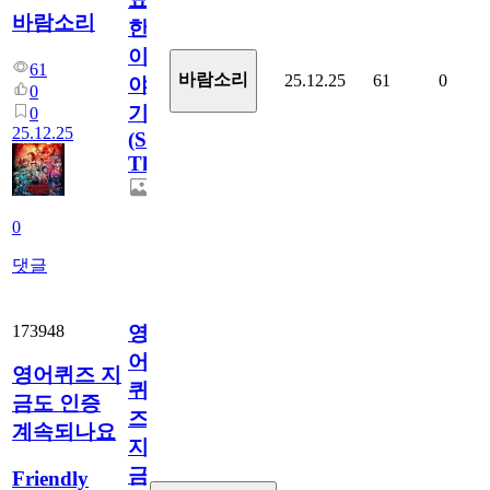
바람소리
한
이
61
바람소리
25.12.25
61
0
야
0
기
0
25.12.25
(Stranger
Things)
0
댓글
173948
영
어
영어퀴즈 지
퀴
금도 인증
즈
계속되나요
지
금
Friendly