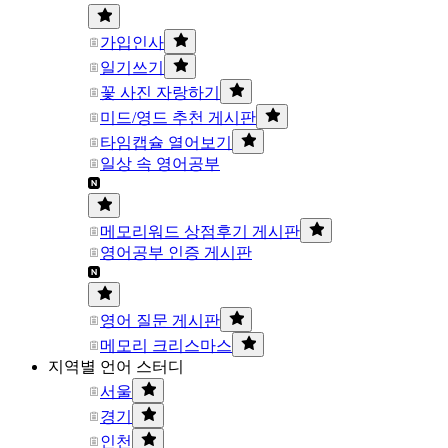
가입인사
일기쓰기
꽃 사진 자랑하기
미드/영드 추천 게시판
타임캡슐 열어보기
일상 속 영어공부
메모리워드 상점후기 게시판
영어공부 인증 게시판
영어 질문 게시판
메모리 크리스마스
지역별 언어 스터디
서울
경기
인천