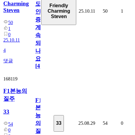
Charming
도
Friendly
Steven
25.10.11
50
1
Charming
인
Steven
증
50
계
1
0
속
25.10.11
되
4
나
요
댓글
[
4
]
168119
F1본능의
질주
F1
본
33
능
의
25.08.29
54
0
33
54
0
질