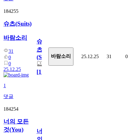
184255
슈츠(Suits)
바람소리
슈
츠
31
바람소리
25.12.25
31
0
(Suits)
0
0
25.12.25
[
1
]
1
댓글
184254
너의 모든
것(You)
너
의