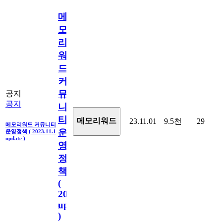
메
모
리
워
드
커
뮤
공지
공지
니
티
메모리워드
23.11.01
9.5천
29
메모리워드 커뮤니티
운
운영정책 ( 2023.11.1
update )
영
정
책
(
2023.11.1
update
)