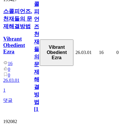
콜
스콜피언즈.
피
천재들의 문
언
제해결방법
즈.
천
Vibrant
재
Obedient
Vibrant
들
Ezra
26.03.01
16
0
Obedient
의
Ezra
16
문
0
제
0
해
26.03.01
결
1
방
댓글
법
[
1
]
192082