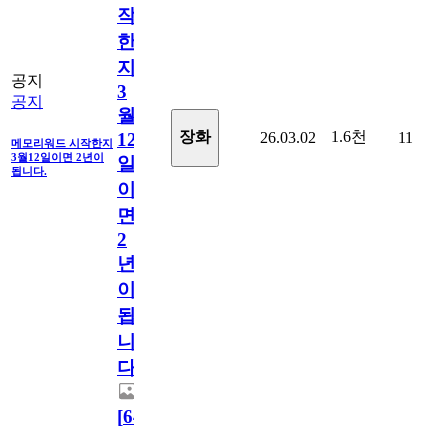
작
한
지
공지
3
공지
월
1.6천
장화
26.03.02
11
12
메모리워드 시작한지
3월12일이면 2년이
일
됩니다.
이
면
2
년
이
됩
니
다.
[
64
]