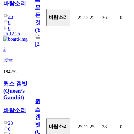
바람소리
모
든
36
바람소리
25.12.25
36
0
것
0
0
(You)
25.12.25
[
2
]
2
댓글
184252
퀸스 갬빗
(Queen’s
Gambit)
퀸
스
바람소리
갬
28
빗
바람소리
25.12.25
28
0
0
(Queen’s