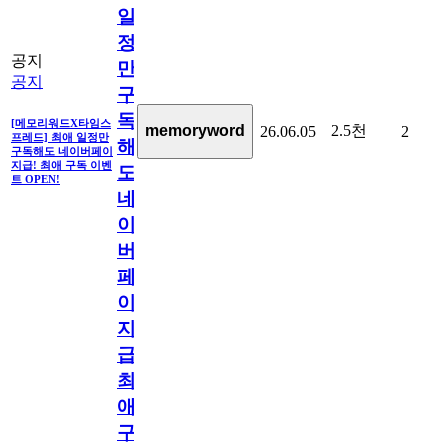
일
정
공지
만
공지
구
독
[메모리워드X타임스
2.5천
memoryword
26.06.05
2
프레드] 최애 일정만
해
구독해도 네이버페이
지급! 최애 구독 이벤
도
트 OPEN!
네
이
버
페
이
지
급!
최
애
구