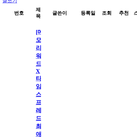
글쓰기
제
번호
글쓴이
등록일
조회
추천
목
[메
모
리
워
드
X
타
임
스
프
레
드]
최
애