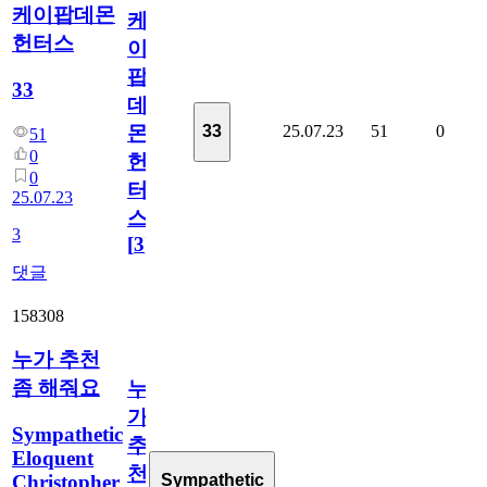
케이팝데몬
케
헌터스
이
팝
33
데
25.07.23
51
0
33
몬
51
0
헌
0
터
25.07.23
스
3
[
3
]
댓글
158308
누가 추천
좀 해줘요
누
가
Sympathetic
추
Eloquent
천
Christopher
Sympathetic