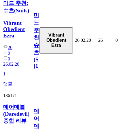
미드 추천:
슈츠(Suits)
미
드
Vibrant
Obedient
추
Ezra
Vibrant
천:
26.02.20
26
0
Obedient
슈
Ezra
26
츠
0
0
(Suits)
26.02.20
[
1
]
1
댓글
186171
데어데블
데
(Daredevil)
어
종합 리뷰
데