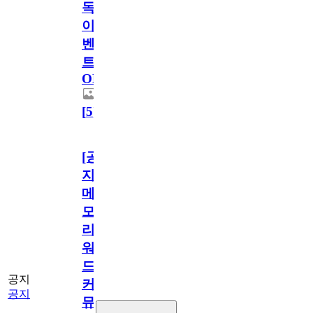
독
이
벤
트
OPEN!
[
5
]
[공
지]
메
모
리
워
드
공지
커
공지
뮤