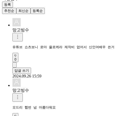
등록
추천순
최신순
등록순
망고빙수
유튜브 쇼츠보니 로마 올로케라 제작비 없어서 신인여배우 쓴거
0
답글 쓰기
2024.09.26 15:59
망고빙수
오드리 햅번 넘 아름다워요