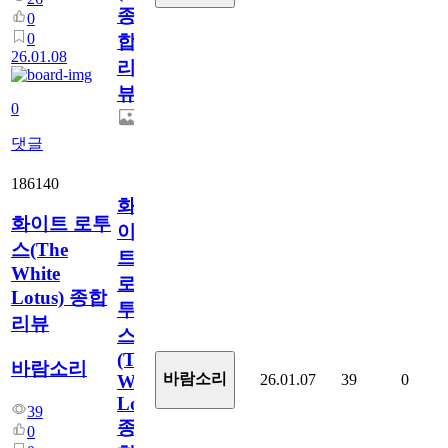
종
0
0
합
26.01.08
리
뷰
0
댓글
186140
화
화이트 로투
이
스(The
트
White
로
Lotus) 종합
투
리뷰
스
(The
바람소리
바람소리
26.01.07
39
0
White
Lotus)
39
종
0