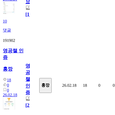
요
[
10
]
10
댓글
191902
영공챌 인
증
영
홍깡
공
챌
18
0
홍깡
26.02.18
18
0
0
인
0
증
26.02.18
[
2
]