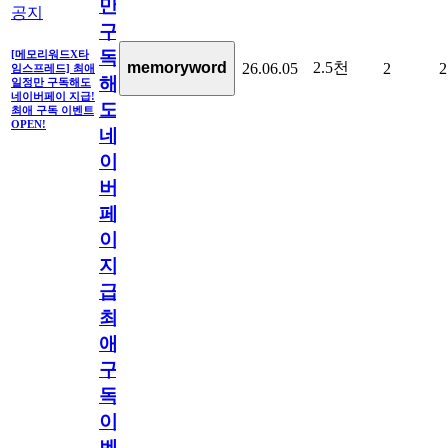
만
공지
구
독
[메모리워드X타
2.5천
memoryword
26.06.05
2
2
임스프레드] 최애
해
일정만 구독해도
네이버페이 지급!
도
최애 구독 이벤트
OPEN!
네
이
버
페
이
지
급!
최
애
구
독
이
벤