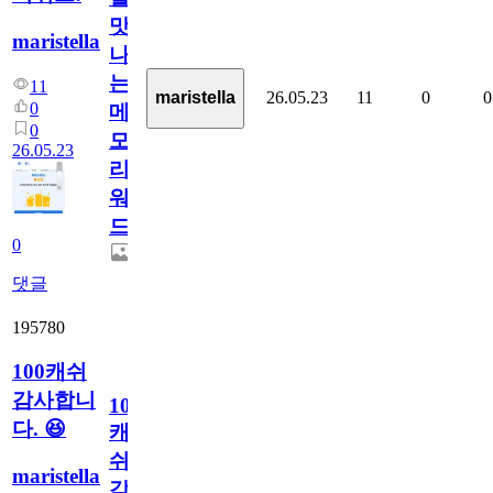
맛
maristella
나
는
11
26.05.23
11
0
0
maristella
0
메
0
모
26.05.23
리
워
드!
0
댓글
195780
100캐쉬
감사합니
100
다. 😆
캐
쉬
maristella
감