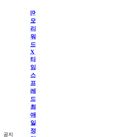
[메
모
리
워
드
X
타
임
스
프
레
드]
최
애
일
정
공지