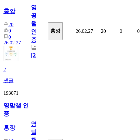
영
홍깡
공
챌
20
0
홍깡
26.02.27
20
0
0
인
0
증
26.02.27
[
2
]
2
댓글
193071
영말챌 인
증
영
홍깡
말