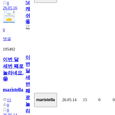
50
0
26.05.16
캐
쉬
🤩
0
댓글
195492
이
이번 달
번
세번 째로
달
놀라네요.
세
🤩
번
maristella
째
로
26.05.14
15
0
0
maristella
15
놀
0
0
라
26.05.14