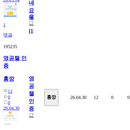
네
요.
🤩
1
[
1
]
댓글
195235
영공챌 인
증
영
홍깡
공
12
챌
0
홍깡
26.04.30
12
0
0
인
0
26.04.30
증