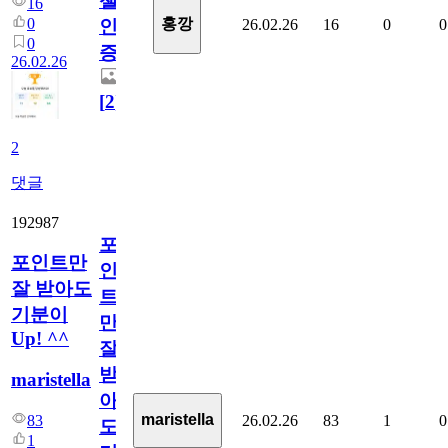
챌
16
0
홍깡
26.02.26
16
0
0
인
0
증
26.02.26
[
2
]
2
댓글
192987
포
포인트만
인
잘 받아도
트
기분이
만
Up! ^^
잘
받
maristella
아
maristella
26.02.26
83
1
0
83
도
1