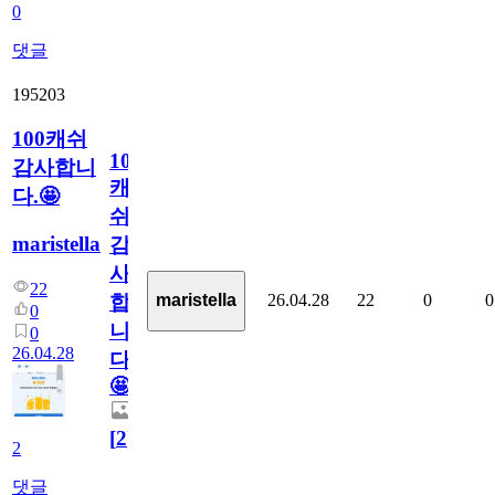
0
댓글
195203
100캐쉬
100
감사합니
캐
다.🤩
쉬
maristella
감
사
22
26.04.28
22
0
0
maristella
합
0
니
0
26.04.28
다.
🤩
[
2
]
2
댓글