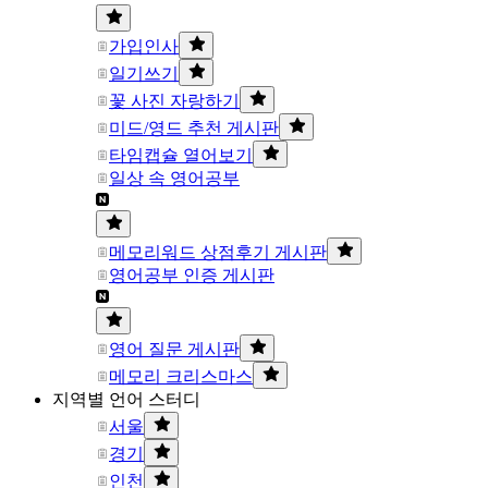
가입인사
일기쓰기
꽃 사진 자랑하기
미드/영드 추천 게시판
타임캡슐 열어보기
일상 속 영어공부
메모리워드 상점후기 게시판
영어공부 인증 게시판
영어 질문 게시판
메모리 크리스마스
지역별 언어 스터디
서울
경기
인천