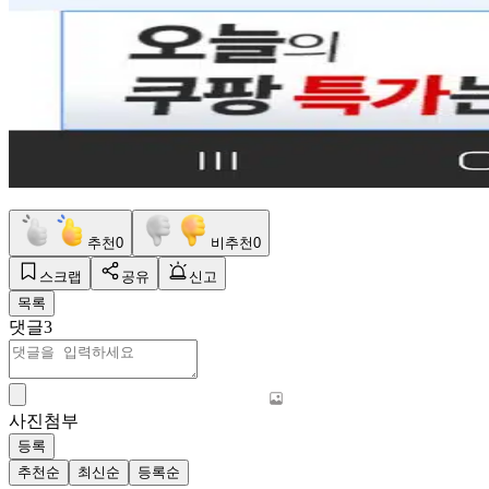
추천
0
비추천
0
스크랩
공유
신고
목록
댓글
3
사진첨부
등록
추천순
최신순
등록순