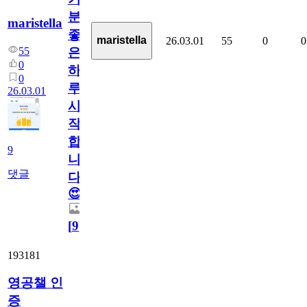
분
maristella
좋
maristella
26.03.01
55
0
0
55
은
0
하
0
루
26.03.01
시
작
합
9
니
댓글
다.
😍
[
9
]
193181
영공챌 인
증