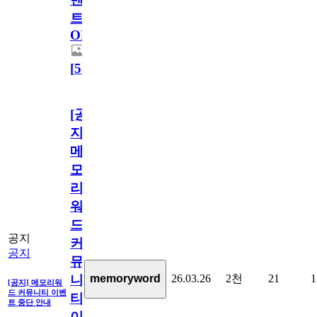
트
OPEN!
[
5
]
[공
지]
메
모
리
워
드
공지
커
공지
뮤
26.03.26
2천
21
1
memoryword
니
[공지] 메모리워
드 커뮤니티 이벤
티
트 중단 안내
이