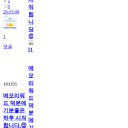
1
작
0
26.03.08
합
니
당.
😍
1
댓글
[
1
]
메
모
리
193355
워
메모리워
드
드 덕분에
덕
기분좋은
분
하루 시작
에
합니다.😍
기