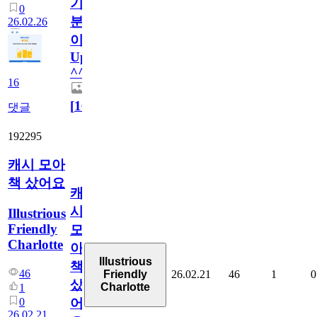
기
0
분
26.02.26
이
Up!
^^
16
[
16
]
댓글
192295
캐시 모아
책 샀어요
캐
시
Illustrious
Friendly
모
Charlotte
아
Illustrious
책
46
26.02.21
46
1
0
Friendly
샀
Charlotte
1
0
어
26.02.21