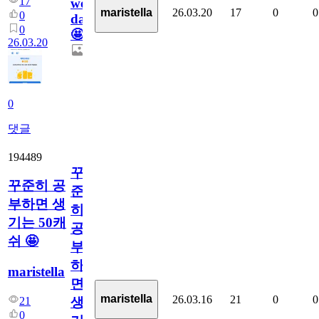
17
wonderful
26.03.20
17
0
0
maristella
0
day!
0
🤩
26.03.20
0
댓글
194489
꾸
꾸준히 공
준
부하면 생
히
기는 50캐
공
쉬 🤩
부
하
maristella
면
maristella
26.03.16
21
0
0
21
생
0