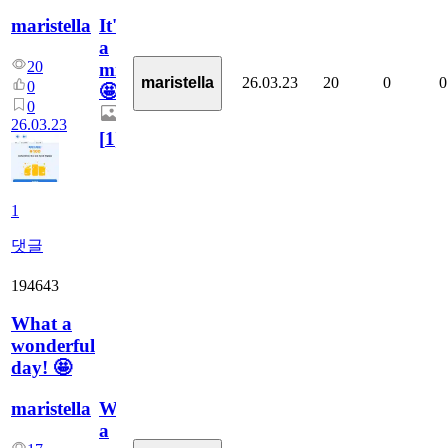
maristella
It's
a
20
miracle!
26.03.23
20
0
0
maristella
0
🤩
0
26.03.23
[
1
]
1
댓글
194643
What a
wonderful
day! 🤩
maristella
What
a