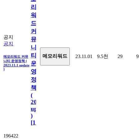
리
워
드
커
공지
뮤
공지
니
티
메모리워드
23.11.01
9.5천
29
9
메모리워드 커뮤
니티 운영정책 (
운
2023.11.1 update
)
영
정
책
(
2023.11.1
update
)
[
110
]
196422