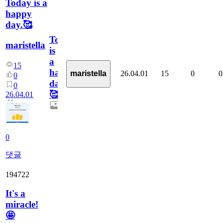
Today is a
happy
day.🥰
Today
maristella
is
a
15
happy
26.04.01
15
0
0
maristella
0
day.
0
🥰
26.04.01
0
댓글
194722
It's a
miracle!
🤩