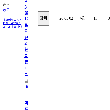
지
공지
3
공지
월
1.6천
장화
26.03.02
11
3
12
메모리워드 시작
한지 3월12일이
일
면 2년이 됩니다.
이
면
2
년
이
됩
니
다.
[
64
]
메
모