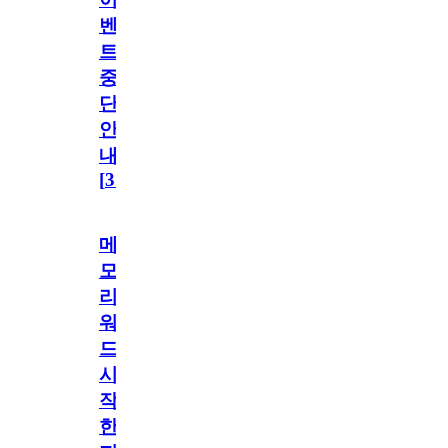
벤
트
중
단
안
내
[
31
]
메
모
리
워
드
시
작
한