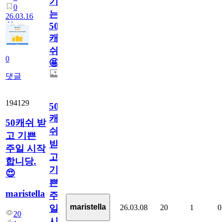
기
0
는
26.03.16
50
캐
쉬
0
🤩
댓글
194129
50
캐
50캐쉬 받
쉬
고 기쁜
받
주일 시작
고
합니당.
기
😍
쁜
maristella
주
maristella
26.03.08
20
1
0
일
20
시