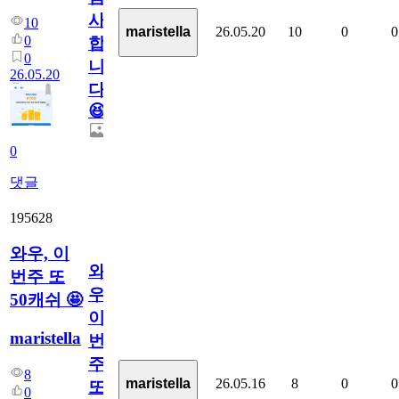
사
10
26.05.20
10
0
0
maristella
0
합
0
니
26.05.20
다.
😆
0
댓글
195628
와우, 이
와
번주 또
우,
50캐쉬 🤩
이
maristella
번
주
8
26.05.16
8
0
0
maristella
또
0