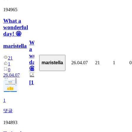
194965
What a
wonderful
day! 🤩
What
maristella
a
wonderful
21
day!
26.04.07
21
1
0
maristella
1
🤩
0
26.04.07
[
1
]
1
댓글
194893