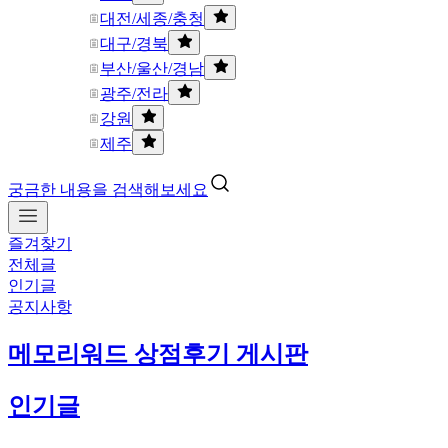
대전/세종/충청
대구/경북
부산/울산/경남
광주/전라
강원
제주
궁금한 내용을 검색해보세요
즐겨찾기
전체글
인기글
공지사항
메모리워드 상점후기 게시판
인기글