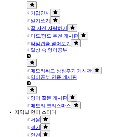
가입인사
일기쓰기
꽃 사진 자랑하기
미드/영드 추천 게시판
타임캡슐 열어보기
일상 속 영어공부
메모리워드 상점후기 게시판
영어공부 인증 게시판
영어 질문 게시판
메모리 크리스마스
지역별 언어 스터디
서울
경기
인천