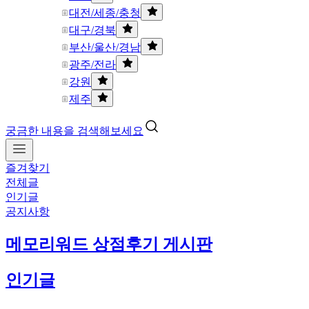
대전/세종/충청
대구/경북
부산/울산/경남
광주/전라
강원
제주
궁금한 내용을 검색해보세요
즐겨찾기
전체글
인기글
공지사항
메모리워드 상점후기 게시판
인기글