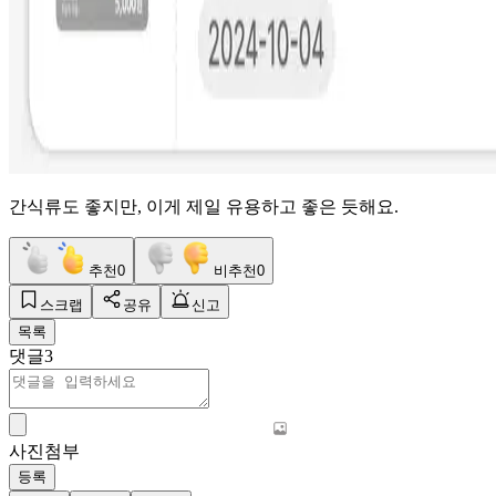
간식류도 좋지만, 이게 제일 유용하고 좋은 듯해요.
추천
0
비추천
0
스크랩
공유
신고
목록
댓글
3
사진첨부
등록