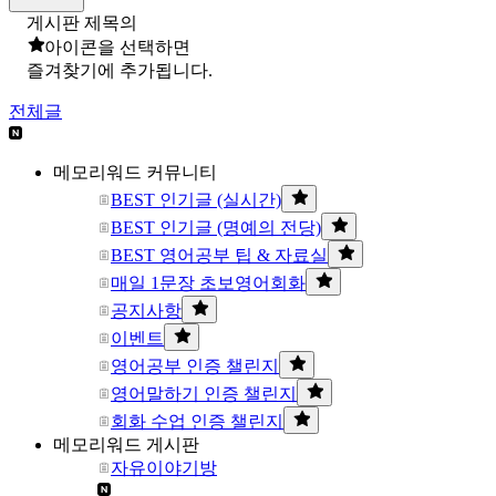
게시판 제목의
아이콘을 선택하면
즐겨찾기에 추가됩니다.
전체글
메모리워드 커뮤니티
BEST 인기글 (실시간)
BEST 인기글 (명예의 전당)
BEST 영어공부 팁 & 자료실
매일 1문장 초보영어회화
공지사항
이벤트
영어공부 인증 챌린지
영어말하기 인증 챌린지
회화 수업 인증 챌린지
메모리워드 게시판
자유이야기방