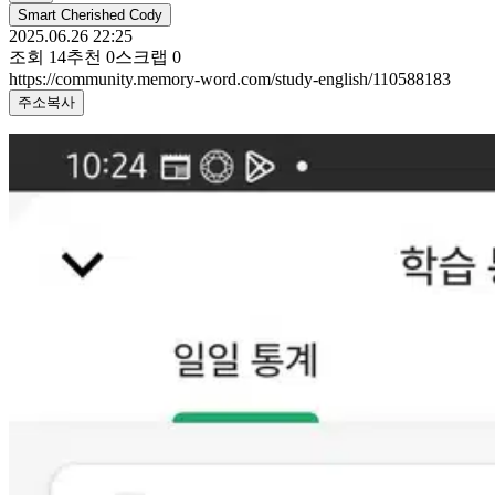
Smart Cherished Cody
2025.06.26 22:25
조회
14
추천
0
스크랩
0
https://community.memory-word.com/study-english/110588183
주소복사