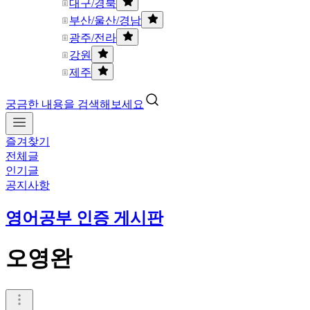
대구/경북
부산/울산/경남
광주/전라
강원
제주
궁금한 내용을 검색해보세요
즐겨찾기
전체글
인기글
공지사항
영어공부 인증 게시판
오영완