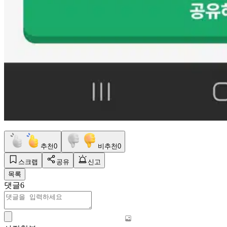
추천
0
비추천
0
스크랩
공유
신고
목록
댓글
6