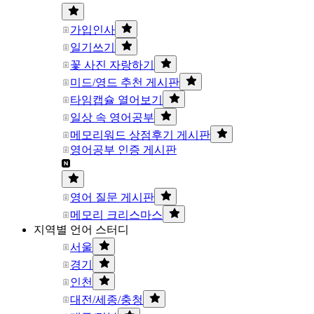
가입인사
일기쓰기
꽃 사진 자랑하기
미드/영드 추천 게시판
타임캡슐 열어보기
일상 속 영어공부
메모리워드 상점후기 게시판
영어공부 인증 게시판
영어 질문 게시판
메모리 크리스마스
지역별 언어 스터디
서울
경기
인천
대전/세종/충청