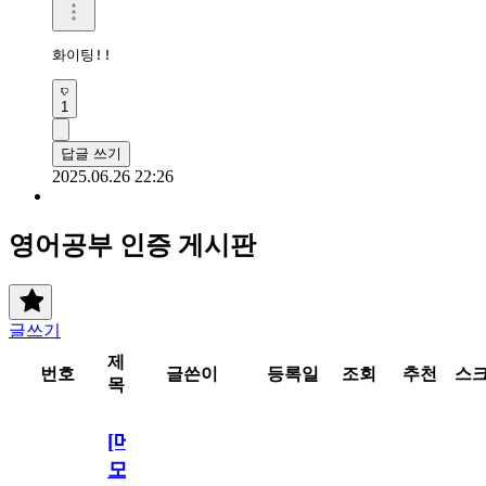
화이팅!!
1
답글 쓰기
2025.06.26 22:26
영어공부 인증 게시판
글쓰기
제
번호
글쓴이
등록일
조회
추천
스
목
[메
모