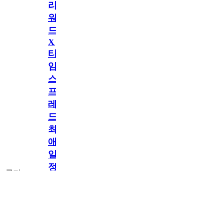
리
워
드
X
타
임
스
프
레
드]
최
애
일
정
공지
만
공지
구
독
[메모리워드X타
2.5천
memoryword
26.06.05
2
2
임스프레드] 최애
일정만 구독해도