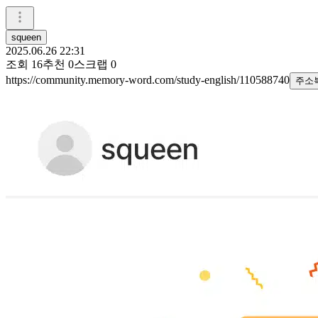
squeen
2025.06.26 22:31
조회
16
추천
0
스크랩
0
https://community.memory-word.com/study-english/110588740
주소