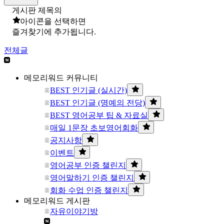
게시판 제목의
아이콘을 선택하면
즐겨찾기에 추가됩니다.
전체글
메모리워드 커뮤니티
BEST 인기글 (실시간)
BEST 인기글 (명예의 전당)
BEST 영어공부 팁 & 자료실
매일 1문장 초보영어회화
공지사항
이벤트
영어공부 인증 챌린지
영어말하기 인증 챌린지
회화 수업 인증 챌린지
메모리워드 게시판
자유이야기방