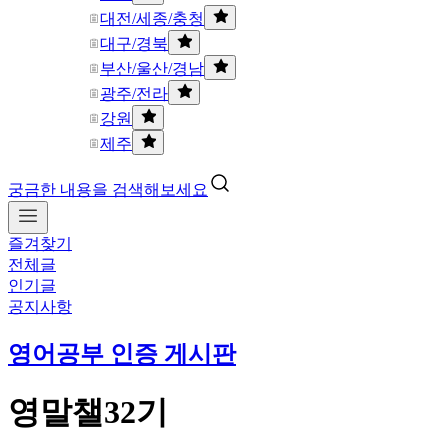
대전/세종/충청
대구/경북
부산/울산/경남
광주/전라
강원
제주
궁금한 내용을 검색해보세요
즐겨찾기
전체글
인기글
공지사항
영어공부 인증 게시판
영말챌32기