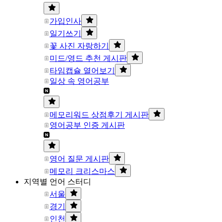
가입인사
일기쓰기
꽃 사진 자랑하기
미드/영드 추천 게시판
타임캡슐 열어보기
일상 속 영어공부
메모리워드 상점후기 게시판
영어공부 인증 게시판
영어 질문 게시판
메모리 크리스마스
지역별 언어 스터디
서울
경기
인천