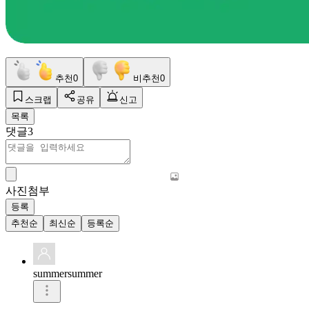
추천
0
비추천
0
스크랩
공유
신고
목록
댓글
3
사진첨부
등록
추천순
최신순
등록순
summersummer