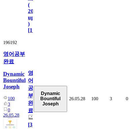
(
2023.11.1
update
)
[
110
]
196192
영어공부
완료
영
Dynamic
Bountiful
어
Joseph
공
Dynamic
부
100
26.05.28
100
3
0
Bountiful
완
Joseph
3
0
료
26.05.28
[
3
]