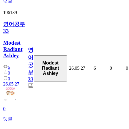
댓글
196189
영어공부
33
Modest
Radiant
영
Ashley
어
Modest
공
6
26.05.27
6
0
0
Radiant
부
0
Ashley
0
33
26.05.27
0
댓글