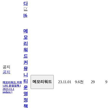
다.
[
64
]
메
모
리
워
드
커
공지
뮤
공지
니
티
메모리워드
23.11.01
9.6천
29
9
메모리워드 커뮤
니티 운영정책 (
운
2023.11.1
update )
영
정
책