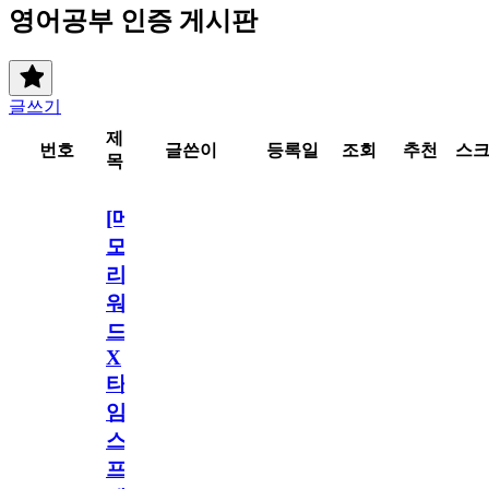
영어공부 인증 게시판
글쓰기
제
번호
글쓴이
등록일
조회
추천
스
목
[메
모
리
워
드
X
타
임
스
프