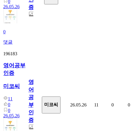
0
26.05.26
증
0
댓글
196183
영어공부
인증
영
미코씨
어
공
11
부
0
미코씨
26.05.26
11
0
0
0
인
26.05.26
증