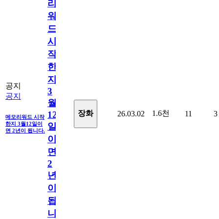
리
워
드
시
작
한
지
공지
3
공지
월
1.6천
장화
26.03.02
11
3
12
메모리워드 시작
한지 3월12일이
일
면 2년이 됩니다.
이
면
2
년
이
됩
니