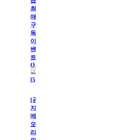
급!
최
애
구
독
이
벤
트
OPEN!
[
5
]
[공
지]
메
모
리