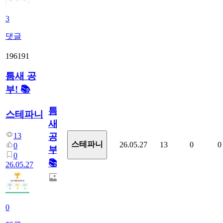
3
댓글
196191
틈새 공
부! 📚
틈
스테파니
새
13
공
스테파니
26.05.27
13
0
0
0
부!
0
📚
26.05.27
0