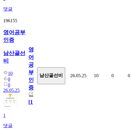
댓글
196155
영어공부
인증
영
남산골선
어
비
공
부
10
남산골선비
26.05.25
10
0
0
0
인
0
증
26.05.25
[
1
]
1
댓글