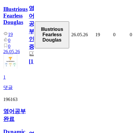
영
Illustrious
Fearless
어
Douglas
공
Illustrious
부
19
26.05.26
19
0
0
Fearless
인
Douglas
0
0
증
26.05.26
[
1
]
1
댓글
196163
영어공부
완료
Dynamic