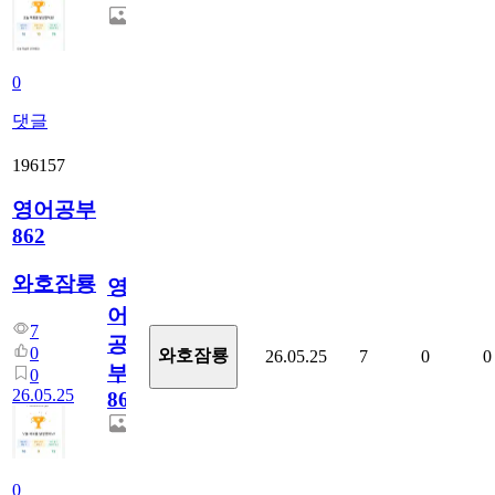
0
댓글
196157
영어공부
862
와호잠룡
영
어
7
공
0
와호잠룡
26.05.25
7
0
0
부
0
26.05.25
862
0