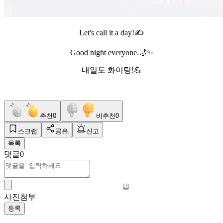
Let's call it a day!✍️
Good night everyone.🌙✨️
내일도 화이팅!💪
추천
0
비추천
0
스크랩
공유
신고
목록
댓글
0
사진첨부
등록