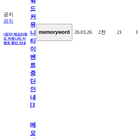
워
드
공지
커
공지
뮤
26.03.26
2천
21
1
memoryword
니
[공지] 메모리워
드 커뮤니티 이
티
벤트 중단 안내
이
벤
트
중
단
안
내
[
31
]
메
모