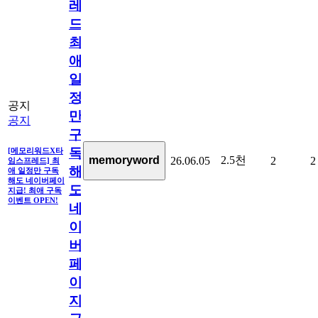
레
드]
최
애
일
정
공지
만
공지
구
독
[메모리워드X타
2.5천
memoryword
26.06.05
2
2
임스프레드] 최
해
애 일정만 구독
해도 네이버페이
도
지급! 최애 구독
이벤트 OPEN!
네
이
버
페
이
지