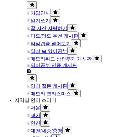
가입인사
일기쓰기
꽃 사진 자랑하기
미드/영드 추천 게시판
타임캡슐 열어보기
일상 속 영어공부
메모리워드 상점후기 게시판
영어공부 인증 게시판
영어 질문 게시판
메모리 크리스마스
지역별 언어 스터디
서울
경기
인천
대전/세종/충청