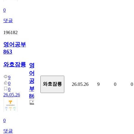
0
댓글
196182
영어공부
863
와호잠룡
영
어
9
공
0
와호잠룡
26.05.26
9
0
0
부
0
26.05.26
863
0
댓글