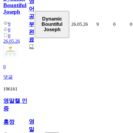
영
Bountiful
어
Joseph
공
Dynamic
부
9
26.05.26
9
0
0
Bountiful
Joseph
0
완
0
료
26.05.26
0
댓글
196161
영말챌 인
증
영
홍깡
말