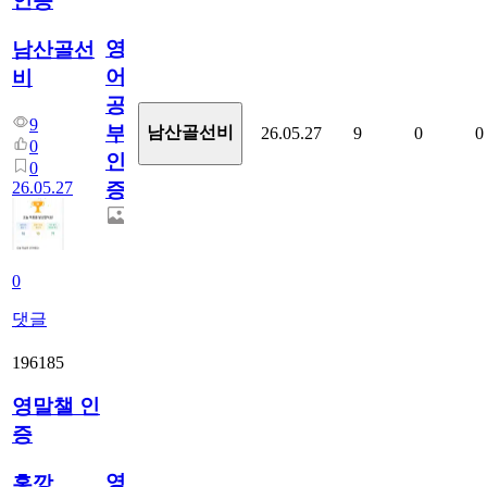
인증
영
남산골선
어
비
공
9
부
남산골선비
26.05.27
9
0
0
0
인
0
26.05.27
증
0
댓글
196185
영말챌 인
증
영
홍깡