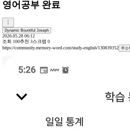
영어공부 완료
Dynamic Bountiful Joseph
2026.05.28 06:12
조회
100
추천
3
스크랩
0
https://community.memory-word.com/study-english/130839352
주소