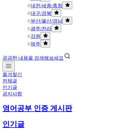
대전/세종/충청
대구/경북
부산/울산/경남
광주/전라
강원
제주
궁금한 내용을 검색해보세요
즐겨찾기
전체글
인기글
공지사항
영어공부 인증 게시판
인기글