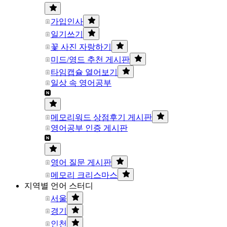
가입인사
일기쓰기
꽃 사진 자랑하기
미드/영드 추천 게시판
타임캡슐 열어보기
일상 속 영어공부
메모리워드 상점후기 게시판
영어공부 인증 게시판
영어 질문 게시판
메모리 크리스마스
지역별 언어 스터디
서울
경기
인천