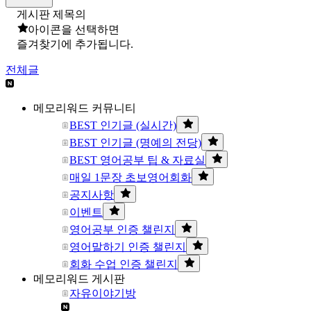
게시판 제목의
아이콘을 선택하면
즐겨찾기에 추가됩니다.
전체글
메모리워드 커뮤니티
BEST 인기글 (실시간)
BEST 인기글 (명예의 전당)
BEST 영어공부 팁 & 자료실
매일 1문장 초보영어회화
공지사항
이벤트
영어공부 인증 챌린지
영어말하기 인증 챌린지
회화 수업 인증 챌린지
메모리워드 게시판
자유이야기방